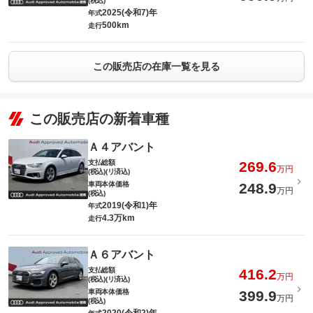
(税込)
2025(令和7)年
年式
500km
走行
この販売店の在庫一覧を見る
この販売店の新着車種
Ａ４アバント
支払総額
269.6
万円
(税込)(リ済込)
車両本体価格
248.9
万円
(税込)
2019(令和1)年
年式
4.3万km
走行
Ａ６アバント
支払総額
416.2
万円
(税込)(リ済込)
車両本体価格
399.9
万円
(税込)