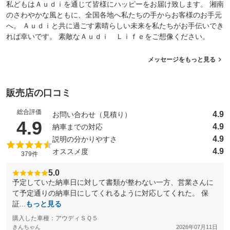
私どもはＡｕｄｉを通じて皆様にハッピーをお届け致します。 湘南
のさわやかな風ともに、全国各地へ私たちの手からお客様のお手元
へ。 Ａｕｄｉと共に過ごす素晴らしい未来を私たちがお手伝いでき
れば幸いです。 素敵なＡｕｄｉ Ｌｉｆｅをご想像ください。
メッセージをもっと見る
販売店の口コミ
総合評価
4.9
お問い合わせ（見積り）
（5点満点中）
4.9
4.9
納車までの対応
4.9
説明の分かりやすさ
4.9
オススメ度
379件
5.0
予定していた納車日に対して書類が整わない一方、営業さんに
て予定通りの納車日にしてくれるように対応してくれた。 保
証...
もっと見る
購入した車種：アウディＳＱ５
きんちゃん
2026年07月11日