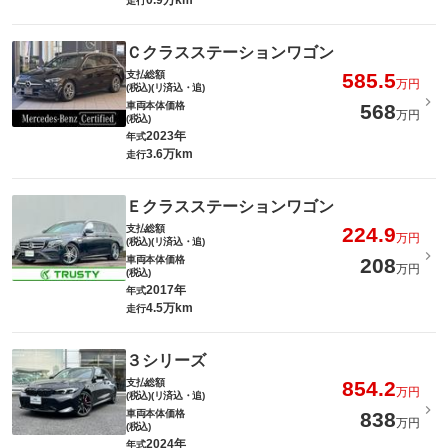
0.9万km
走行
Ｃクラスステーションワゴン
支払総額
585.5
万円
(税込)(リ済込・追)
車両本体価格
568
万円
(税込)
2023年
年式
3.6万km
走行
Ｅクラスステーションワゴン
支払総額
224.9
万円
(税込)(リ済込・追)
車両本体価格
208
万円
(税込)
2017年
年式
4.5万km
走行
３シリーズ
支払総額
854.2
万円
(税込)(リ済込・追)
車両本体価格
838
万円
(税込)
2024年
年式