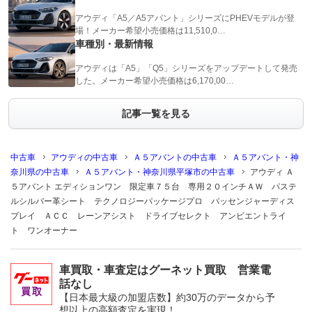
アウディ「A5／A5アバント」シリーズにPHEVモデルが登
場！メーカー希望小売価格は11,510,0…
車種別・最新情報
アウディは「A5」「Q5」シリーズをアップデートして発売
した。メーカー希望小売価格は6,170,00…
記事一覧を見る
中古車
アウディの中古車
Ａ５アバントの中古車
Ａ５アバント・神
奈川県の中古車
Ａ５アバント・神奈川県平塚市の中古車
アウディ Ａ
５アバント エディションワン 限定車７５台 専用２０インチＡＷ パステ
ルシルバー革シート テクノロジーパッケージプロ パッセンジャーディス
プレイ ＡＣＣ レーンアシスト ドライブセレクト アンビエントライ
ト ワンオーナー
車買取・車査定はグーネット買取 営業電
話なし
【日本最大級の加盟店数】約30万のデータから予
想以上の高額査定を実現！