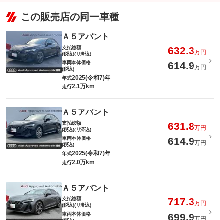
この販売店の同一車種
Ａ５アバント
支払総額
632.3
万円
(税込)(リ済込)
車両本体価格
614.9
万円
(税込)
2025(令和7)年
年式
2.1万km
走行
Ａ５アバント
支払総額
631.8
万円
(税込)(リ済込)
車両本体価格
614.9
万円
(税込)
2025(令和7)年
年式
2.0万km
走行
Ａ５アバント
支払総額
717.3
万円
(税込)(リ済込)
車両本体価格
699.9
万円