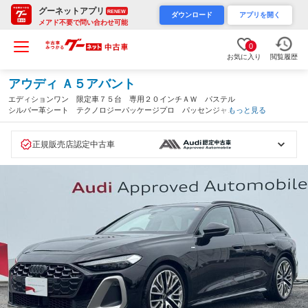
グーネットアプリ
RENEW
ダウンロード
アプリを開く
メアド不要で問い合わせ可能
0
お気に入り
閲覧履歴
アウディ Ａ５アバント
エディションワン 限定車７５台 専用２０インチＡＷ パステル
シルバー革シート テクノロジーパッケージプロ パッセンジャー
もっと見る
ディスプレイ ＡＣＣ レーンアシスト ドライブセレクト アン
ビエントライト ワンオーナー（神奈川県）
正規販売店認定中古車