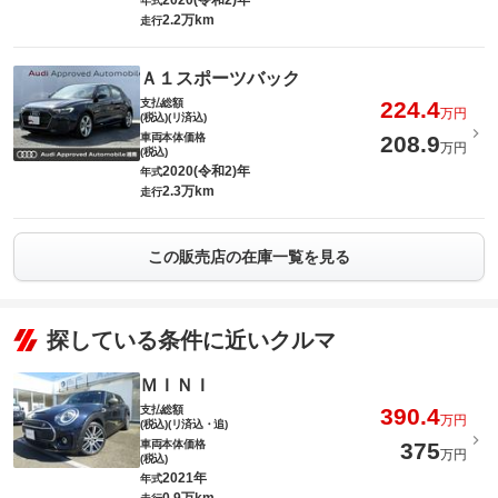
2020(令和2)年
年式
2.2万km
走行
Ａ１スポーツバック
支払総額
224.4
万円
(税込)(リ済込)
車両本体価格
208.9
万円
(税込)
2020(令和2)年
年式
2.3万km
走行
この販売店の在庫一覧を見る
探している条件に近いクルマ
ＭＩＮＩ
支払総額
390.4
万円
(税込)(リ済込・追)
車両本体価格
375
万円
(税込)
2021年
年式