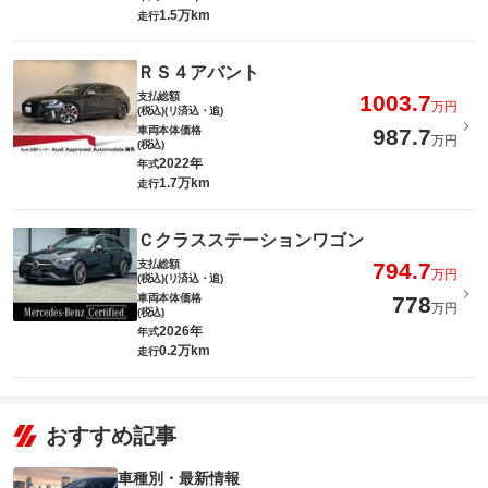
1.5万km
走行
ＲＳ４アバント
支払総額
1003.7
万円
(税込)(リ済込・追)
車両本体価格
987.7
万円
(税込)
2022年
年式
1.7万km
走行
Ｃクラスステーションワゴン
支払総額
794.7
万円
(税込)(リ済込・追)
車両本体価格
778
万円
(税込)
2026年
年式
0.2万km
走行
おすすめ記事
車種別・最新情報