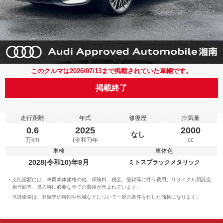
このクルマは2026/07/13まで掲載されていた車輛です。
掲載終了
走行距離
年式
修復歴
排気量
0.6
2025
2000
なし
万km
(令和7)年
cc
車検
車体色
2028(令和10)年9月
ミトスブラックメタリック
支払総額には、車両本体価格の他、保険料、税金、登録等に伴う費用、リサイクル預託金
相当額等、購入時に必要な全ての費用が含まれています。
当該価格は、登録等の時期や地域などについて一定の条件を付した価格になります。