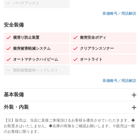
パークアシスト
：装備なし
装備略号／用語解説
安全装備
横滑り防止装置
衝突安全ボディ
：装備あり
：装備あり
衝突被害軽減システム
クリアランスソナー
：装備あり
：装備あり
オートマチックハイビーム
オートライト
：装備あり
：装備あり
頸部衝撃緩和ヘッドレスト
：装備なし
装備略号／用語解説
基本装備
エアバッグ：運転席/助手席/サイド
外装・内装
：装備あり
スライドドア
カーナビ：メモリーナビ他
：装備なし
：装備あり
【注】販売は、当店に直接ご来場頂けるお客様を優先させていただきます。◆
お取置きはいたしません。◆在庫の有無をご確認お願いします。※販売は一般
サンルーフ
ABS
TV
：装備なし
：装備あり
：装備なし
のお客様に限ります。
エアコン
Wエアコン