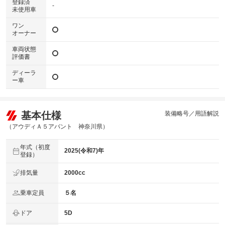
登録済
-
未使用車
ワン
オーナー
車両状態
評価書
ディーラ
ー車
基本仕様
装備略号／用語解説
（アウディＡ５アバント 神奈川県）
年式（初度
2025(令和7)年
登録）
排気量
2000cc
乗車定員
５名
ドア
5D