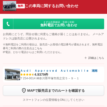
この車両に関するお問い合わせ
無料
まずは在庫確認・見積り依頼
無料電話でお問い合わせ
お気軽にどうぞ。問合せ後に何度もご連絡が届くことはありません。 メールア
ドレスは販売店に公開されません。
※無料電話をご利用の場合は、販売店へお客様の電話番号が通知されます。無料電話
番号ご利用の際の注意点は
こちら
IP電話、ひかり電話からはご利用いただけません。
詳細はこちら
Ａｕｄｉ Ａｐｐｒｏｖｅｄ Ａｕｔｏｍｏｂｉｌｅ 湘南
4.9
379件
【STEP1】
認証画面でグーネットを友だち追加してから「許可する」ボタンを押
〒254-0014 神奈川県平塚市四之宮５－９－１
します
MAPで販売店までのルートを確認する
【STEP2】
トーク画面で
ボタンをタップして問い合わせを
完了してください。
スマートフォンの位置情報をONにしてください
こちら