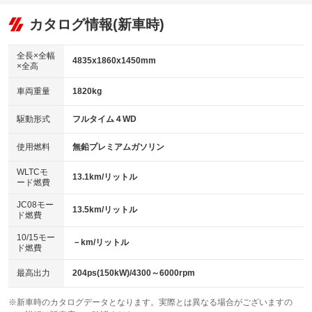
オーディオ
：装備あり
：装備あり
：装備なし
リフトアップ
パワーステアリング
カタログ情報(新車時)
ビジュアル
：装備なし
：装備あり
：装備なし
ダウンヒルアシストコントロール
アルミホイール：20インチ
：装備なし
：装備あり
全長×全幅
4835x1860x1450mm
×全高
パワーウィンドウ
盗難防止システム
革シート
ハーフレザーシート
：装備あり
：装備なし
：装備あり
：装備なし
車両重量
1820kg
アイドリングストップ
ドライブレコーダー
キーレス
LEDヘッドランプ
：装備あり
：装備なし
：装備あり
：装備あり
USB入力端子
Bluetooth接続
駆動形式
フルタイム４WD
HID(キセノンライト)
ポータブルナビ
：装備あり
：装備あり
：装備なし
：装備なし
100V電源
クリーンディーゼル
バックカメラ
ETC2.0
使用燃料
無鉛プレミアムガソリン
：装備なし
：装備なし
：装備あり
：装備あり
センターデフロック
エアロ
スマートキー
：装備なし
WLTCモ
：装備なし
：装備あり
13.1km/リットル
ード燃費
レンタカーアップ
展示・試乗車
ローダウン
ランフラットタイヤ
：装備なし
：装備なし
：装備なし
：装備なし
JC08モー
13.5km/リットル
ド燃費
電動格納ミラー
パワーシート
3列シート
：装備あり
：装備あり
：装備なし
10/15モー
装備略号／用語解説
－km/リットル
ベンチシート
フルフラットシート
ド燃費
：装備なし
：装備なし
チップアップシート
オットマン
：装備なし
：装備なし
最高出力
204ps(150kW)/4300～6000rpm
電動格納サードシート
シートヒーター
：装備なし
：装備あり
※新車時のカタログデータとなります。実際とは異なる場合がございますの