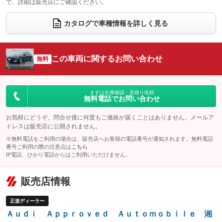
で、詳細は販売店にご確認ください。
ウォークスルー
後席モニター
：装備なし
：装備なし
電動リアゲート
フロントカメラ
カタログで車種情報を詳しく見る
：装備あり
：装備あり
シートエアコン
全周囲カメラ
：装備なし
：装備あり
サイドカメラ
ルーフレール
この車両に関するお問い合わせ
：装備あり
無料
：装備なし
エアサスペンション
ヘッドライトウォッシャー
：装備なし
：装備あり
装備略号／用語解説
まずは在庫確認・見積り依頼
無料電話でお問い合わせ
お気軽にどうぞ。問合せ後に何度もご連絡が届くことはありません。メールア
ドレスは販売店に公開されません。
※無料電話をご利用の場合は、販売店へお客様の電話番号が通知されます。無料電話
番号ご利用の際の注意点は
こちら
IP電話、ひかり電話からはご利用いただけません。
販売店情報
正規ディーラー
Ａｕｄｉ Ａｐｐｒｏｖｅｄ Ａｕｔｏｍｏｂｉｌｅ 湘