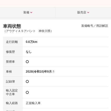
装備
販売店
車両状態
装備略号／用語解説
（アウディＡ５アバント 神奈川県）
走行距離
0.6万km
修復歴
なし
禁煙車
車検
2028(令和10)年9月
?
記録簿
輸入認定
中古車
輸入経路
正規輸入車