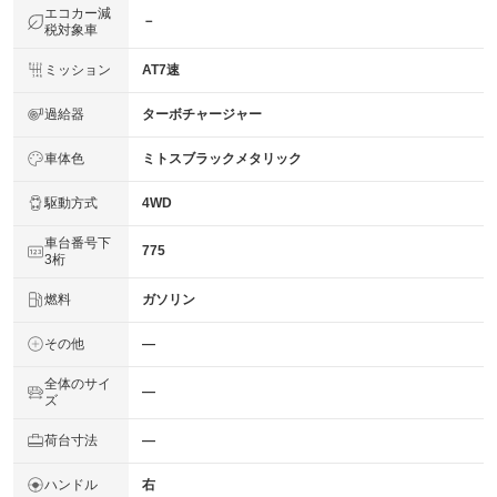
エコカー減
－
税対象車
ミッション
AT7速
過給器
ターボチャージャー
車体色
ミトスブラックメタリック
駆動方式
4WD
車台番号下
775
3桁
燃料
ガソリン
その他
―
全体のサイ
―
ズ
荷台寸法
―
ハンドル
右