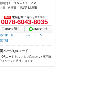
業時間
９：３０～１８：００
休日
火曜日・第2/第3水曜日
電話お問い合わせ
無料
携帯可
0078-6043-8035
MAPを開く
LINEで共有
舗在庫一覧
ショールーム
舗詳細
両ページQRコード
QRコードをスマホで読み込むと車両詳
細ページに遷移できます