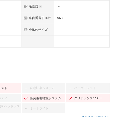
過給器
－
車台番号下３桁
563
全体のサイズ
－
シスト
自動駐車システム
パークアシスト
－
－
ボディ
衝突被害軽減システム
クリアランスソナー
緩和ヘッドレス
オートライト
－