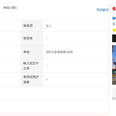
ゴ 神奈川県）
用語解説
神
Ｃ
修復歴
なし
禁煙車
－
車検
2027(令和9)年10月
輸入認定中
－
古車
車両状態評
○
価書
住