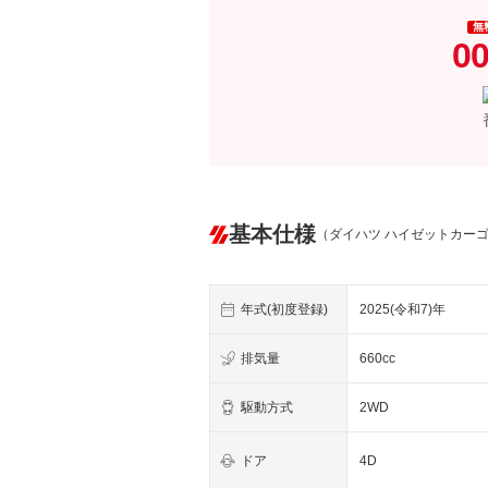
無
00
基本仕様
（ダイハツ ハイゼットカー
年式(初度登録)
2025(令和7)年
排気量
660cc
駆動方式
2WD
ドア
4D