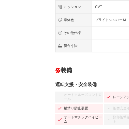
ミッション
CVT
車体色
ブライトシルバーＭ
その他仕様
－
荷台寸法
－
装備
運転支援・安全装備
オートクルーズコントロ
レーンア
－
ール
横滑り防止装置
衝突安全
－
オートマチックハイビー
頸部衝撃
－
ム
ト