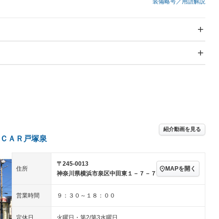
装備略号／用語解説
スライドドア：両面
サンルーフ
－
Wエアコン
リフトアップ
－
－
TV
－
パワーステアリング
パワーウィンドウ
－ビジュアル
アルミホイール
－
－
ングストップ
ドライブレコーダー
USB入力端子
－
－
ハーフレザーシート
キーレス
－
クリーンディーゼル
センターデフロック
－
－
紹介動画を見る
セノンライト)
ポータブルナビ
バックカメラ
－
－
ＣＡＲ戸塚泉
乗車
電動格納ミラー
スマートキー
ローダウン
－
〒245-0013
装備略号／用語解説
MAPを開く
住所
ート
3列シート
ベンチシート
－
－
神奈川県横浜市泉区中田東１－７－７
ップシート
オットマン
電動格納サードシート
－
－
営業時間
９：３０～１８：００
スルー
後席モニター
電動リアゲート
－
－
定休日
火曜日・第2/第3水曜日