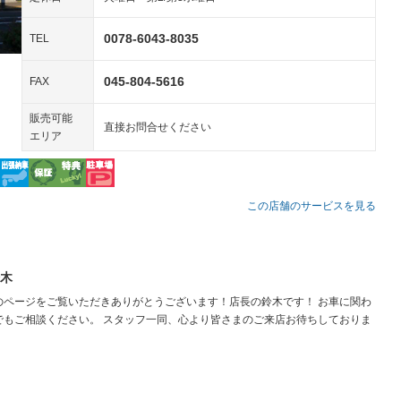
アコン
全周囲カメラ
サイドカメラ
－
－
ペンション
0078-6043-8035
TEL
045-804-5616
FAX
装備略号／用語解説
販売可能
直接お問合せください
エリア
この店舗のサービスを見る
木
のページをご覧いただきありがとうございます！店長の鈴木です！ お車に関わ
でもご相談ください。 スタッフ一同、心より皆さまのご来店お待ちしておりま