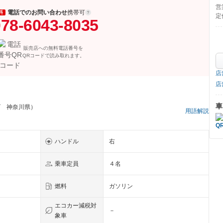
営
電話でのお問い合わせ
携帯可
料
定
78-6043-8035
販売店への無料電話番号を
QRコードで読み取れます。
店
店
車
ゴ 神奈川県）
用語解説
ハンドル
右
乗車定員
４名
燃料
ガソリン
エコカー減税対
－
象車