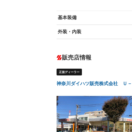
基本装備
外装・内装
エアバッグ：運転席
ABS
エアコン
カーナビ
－
ダウンヒルアシストコントロール
－
販売店情報
オーディオ
－
盗難防止システム
アイドリ
－
ヘッドライトウォッシャ
革シート
－
－
ー
正規ディーラー
Bluetooth接続
100V電源
－
－
LEDヘッドランプ
HID(キ
－
－
神奈川ダイハツ販売株式会社 Ｕ－
レンタカーアップ
展示・試
－
－
ETC
エアロ
－
－
ランフラットタイヤ
パワーシ
－
－
フルフラットシート
チップア
－
－
シートヒーター
ウォーク
－
－