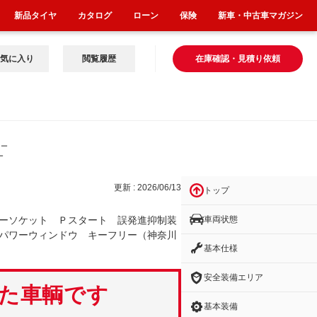
新品タイヤ
カタログ
ローン
保険
新車・中古車マガジン
気に入り
閲覧履歴
在庫確認・見積り依頼
ター
ー
更新 : 2026/06/13
トップ
車両状態
ーソケット Ｐスタート 誤発進抑制装
パワーウィンドウ キーフリー（神奈川
基本仕様
安全装備エリア
いた車輌です
基本装備