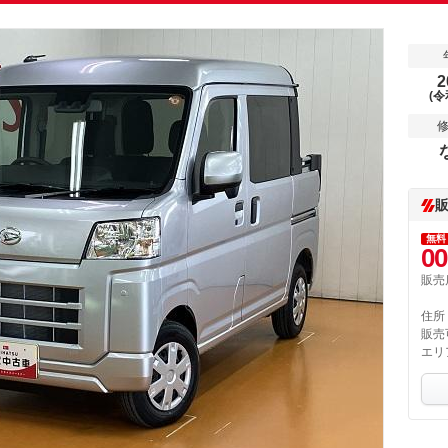
2
(令
無料
00
販売
住所
販売
エリ