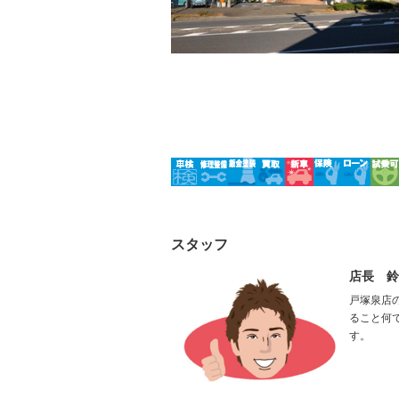
フロントカメラ
シートエ
－
－
ルーフレール
エアサス
－
－
スタッフ
店長 鈴
戸塚泉店
ること何
す。