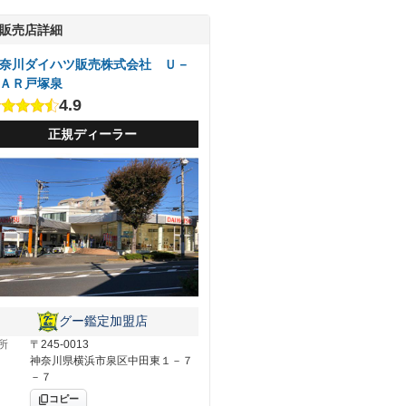
販売店詳細
奈川ダイハツ販売株式会社 Ｕ－
ＡＲ戸塚泉
4.9
正規ディーラー
グー鑑定加盟店
所
〒245-0013
神奈川県横浜市泉区中田東１－７
－７
コピー