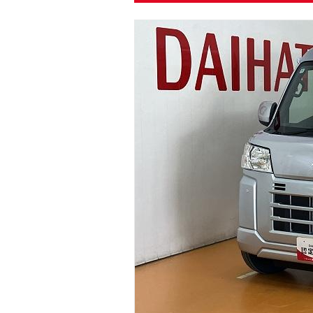
マガジン
車カタログ
自動車ローン
保険
レビュー
価格相場
教習所
用語集