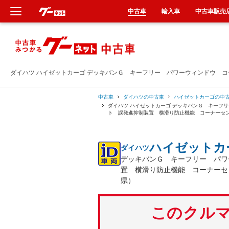
中古車
輸入車
中古車販売
新車
中古車
ダイハツ ハイゼットカーゴ デッキバンＧ キーフリー パワーウィンドウ 
輸入車
中古車
ダイハツの中古車
ハイゼットカーゴの中
ダイハツ ハイゼットカーゴ デッキバンＧ キーフ
ト 誤発進抑制装置 横滑り防止機能 コーナーセ
クルマ買取
ハイゼットカ
ダイハツ
カーリース
デッキバンＧ キーフリー パワ
置 横滑り防止機能 コーナーセ
タイヤ交換
県）
整備工場
このクルマ
車検