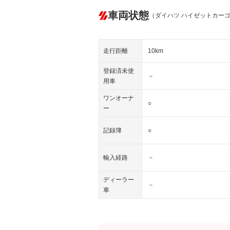
車両状態
（ダイハツ ハイゼットカー
走行距離
10km
登録済未使
－
用車
ワンオーナ
○
ー
記録簿
○
輸入経路
－
ディーラー
－
車