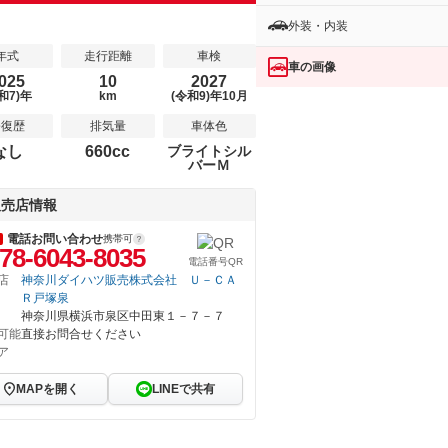
外装・内装
年式
走行距離
車検
車の画像
025
10
2027
和7)年
km
(令和9)年10月
修復歴
排気量
車体色
なし
660cc
ブライトシル
バーＭ
販売店情報
電話お問い合わせ
携帯可
78-6043-8035
電話番号QR
店
神奈川ダイハツ販売株式会社 Ｕ－ＣＡ
Ｒ戸塚泉
神奈川県横浜市泉区中田東１－７－７
可能
直接お問合せください
ア
MAPを開く
LINEで共有