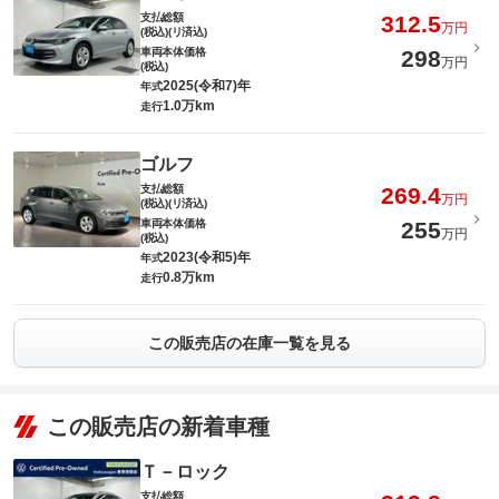
支払総額
312.5
万円
(税込)(リ済込)
車両本体価格
298
万円
(税込)
2025(令和7)年
年式
1.0万km
走行
ゴルフ
支払総額
269.4
万円
(税込)(リ済込)
車両本体価格
255
万円
(税込)
2023(令和5)年
年式
0.8万km
走行
この販売店の在庫一覧を見る
この販売店の新着車種
Ｔ－ロック
支払総額