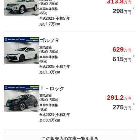
313.8
万円
(税込)(リ済込)
車両本体価格
298
万円
(税込)
2023(令和5)年
年式
1.7万km
走行
ゴルフＲ
支払総額
629
万円
(税込)(リ済込)
車両本体価格
615
万円
(税込)
2025(令和7)年
年式
1.3万km
走行
Ｔ－ロック
支払総額
291.2
万円
(税込)(リ済込)
車両本体価格
275
万円
(税込)
2021(令和3)年
年式
0.4万km
走行
この販売店の在庫一覧を見る