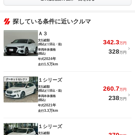
探している条件に近いクルマ
Ａ３
支払総額
342.3
万円
(税込)(リ済込・追)
車両本体価格
328
万円
(税込)
2024年
年式
1.5万km
走行
１シリーズ
グーネットセレクト
支払総額
260.7
万円
(税込)(リ済込・追)
車両本体価格
238
万円
(税込)
2021年
年式
3.3万km
走行
１シリーズ
支払総額
370