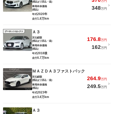
万円
(税込)(リ済込・追)
車両本体価格
348
万円
(税込)
2020年
年式
1.8万km
走行
Ａ３
グーネットセレクト
支払総額
176.8
万円
(税込)(リ済込・追)
車両本体価格
162
万円
(税込)
2018後
年式
0.7万km
走行
ＭＡＺＤＡ３ファストバック
支払総額
264.9
万円
(税込)(リ済込・追)
車両本体価格
249.5
万円
(税込)
2023年
年式
3.8万km
走行
Ａ３