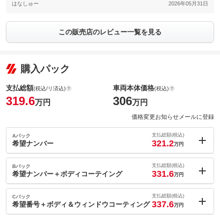
はなしゅー
2026年05月31日
この販売店のレビュー一覧を見る
購入パック
支払総額
車両本体価格
(税込/リ済込)
(税込)
319.6
306
万円
万円
価格変更お知らせメールに登録
支払総額(税込)
Aパック
321.2
希望ナンバー
万円
内：オプシ
1.6
ョン価格
支払総額(税込)
Bパック
万円
331.6
(税込)
希望ナンバー＋ボディコーテイング
万円
車両本体価
306
万円
内：オプシ
格
12
ョン価格
支払総額(税込)
Cパック
万円
337.6
(税込)
希望番号＋ボディ＆ウィンドウコーティング
万円
車両本体価
306
万円
内：オプシ