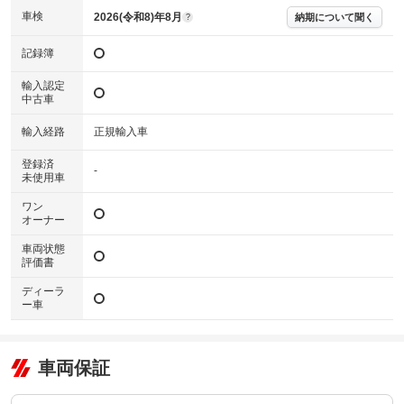
各販売店へお問い合わせ下さい。
車検
2026(令和8)年8月
納期について聞く
?
記録簿
輸入認定
中古車
輸入経路
正規輸入車
登録済
-
未使用車
ワン
オーナー
車両状態
評価書
ディーラ
ー車
車両保証