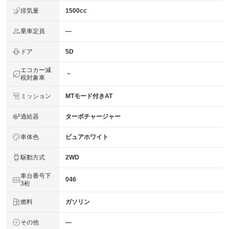
排気量
1500cc
乗車定員
―
ドア
5D
エコカー減
－
税対象車
ミッション
MTモード付きAT
過給器
ターボチャージャー
車体色
ピュアホワイト
駆動方式
2WD
車台番号下
046
3桁
燃料
ガソリン
その他
―