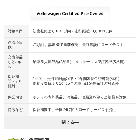
対象車両
初度登録より15年以内・走行距離10万キロ以内
点検項目
71項目。診断機で事前確認。最終確認にロードテスト
数
交換部品
などの内
納車前交換部品(3品目)。メンテナンス保証部品(5品目)
容
保証期
1年間 。走行距離無制限・1年間延長保証可能(有料)
間・走行
※初度登録より10~15年の車両は延長保証の対象外
距離
保証内容
ボディの内外装品、消耗品、油脂類を除く全部品を対象
特徴など
保証期間中、全国24時間のロードサービスを提供
閉じる