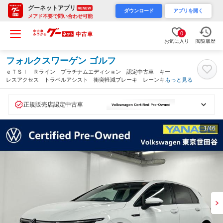
グーネットアプリ
RENEW
ダウンロード
アプリを開く
メアド不要で問い合わせ可能
0
お気に入り
閲覧履歴
フォルクスワーゲン ゴルフ
ｅＴＳＩ Ｒライン プラチナムエディション 認定中古車 キー
レスアクセス トラベルアシスト 衝突軽減ブレーキ レーンキー
もっと見る
プシステム コーナリングセンサー Ｂｌｕｅｔｏｏｔｈ アップ
ルカープレイ アンドロイド ワンオーナー 前席シートヒーター
（東京都）
正規販売店認定中古車
1
/46