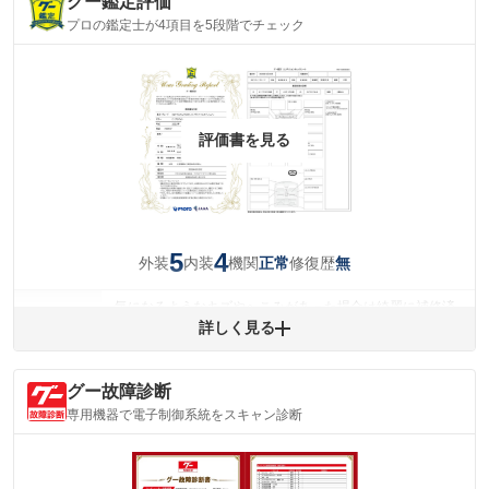
グー鑑定評価
プロの鑑定士が4項目を5段階でチェック
評価書を見る
5
4
外装
内装
機関
修復歴
正常
無
気になるようなキズやへこみがあった場合は綺麗に補修済
みですが、 小さなキズやヘコミが残っている場合もありま
詳しく見る
外装
す。
(車両外装)
キズ・へこみについて問い合わせる
グー故障診断
内装
気になる汚れ等が、部分的にあります。
専用機器で電子制御系統をスキャン診断
(内装状態)
主要機関に不具合はありません。
機関