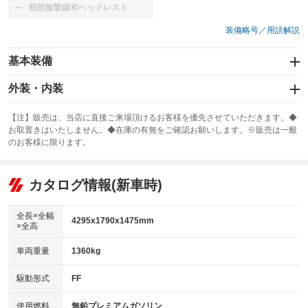
頸部衝撃緩和ヘッドレスト
：装備なし
装備略号／用語解説
基本装備
エアバッグ：運転席/助手席/サイド
外装・内装
：装備あり
スライドドア
カーナビ：メモリーナビ他
：装備なし
：装備あり
【注】販売は、当店に直接ご来場頂けるお客様を優先させていただきます。◆
お取置きはいたしません。◆在庫の有無をご確認お願いします。※販売は一般
サンルーフ
ABS
TV：ワンセグ
：装備なし
：装備あり
：装備あり
のお客様に限ります。
エアコン
Wエアコン
オーディオ
：装備あり
：装備あり
：装備なし
リフトアップ
パワーステアリング
カタログ情報(新車時)
ビジュアル
：装備なし
：装備あり
：装備なし
ダウンヒルアシストコントロール
アルミホイール：アルミホイール
：装備なし
：装備あり
全長×全幅
4295x1790x1475mm
×全高
パワーウィンドウ
盗難防止システム
革シート
ハーフレザーシート
：装備あり
：装備あり
：装備なし
：装備なし
車両重量
1360kg
アイドリングストップ
ドライブレコーダー
キーレス
LEDヘッドランプ
：装備あり
：装備あり
：装備あり
：装備あり
USB入力端子
Bluetooth接続
駆動形式
FF
HID(キセノンライト)
ポータブルナビ
：装備あり
：装備あり
：装備あり
：装備なし
100V電源
クリーンディーゼル
バックカメラ
ETC
使用燃料
無鉛プレミアムガソリン
：装備なし
：装備なし