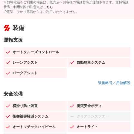
※無料電話をご利用の場合は、販売店へお客様の電話番号が通知されます。無料電話
番号ご利用の際の注意点は
こちら
IP電話、ひかり電話からはご利用いただけません。
装備
運転支援
オートクルーズコントロール
：装備あり
レーンアシスト
自動駐車システム
：装備あり
：装備あり
パークアシスト
：装備あり
装備略号／用語解説
安全装備
横滑り防止装置
衝突安全ボディ
：装備あり
：装備あり
衝突被害軽減システム
クリアランスソナー
：装備あり
：装備なし
オートマチックハイビーム
オートライト
：装備あり
：装備あり