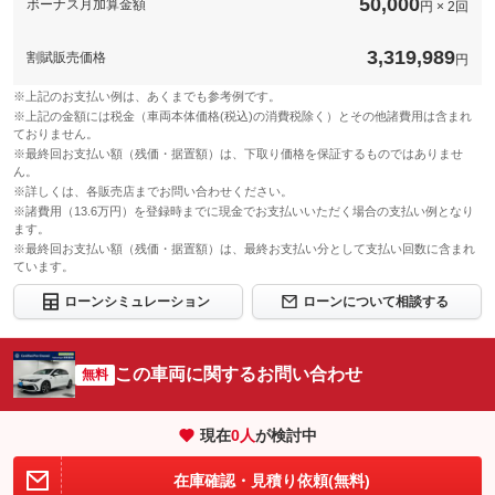
50,000
ボーナス月加算金額
円 × 2回
3,319,989
割賦販売価格
円
※上記のお支払い例は、あくまでも参考例です。
※上記の金額には税金（車両本体価格(税込)の消費税除く）とその他諸費用は含まれ
ておりません。
※最終回お支払い額（残価・据置額）は、下取り価格を保証するものではありませ
ん。
※詳しくは、各販売店までお問い合わせください。
※諸費用（13.6万円）を登録時までに現金でお支払いいただく場合の支払い例となり
ます。
※最終回お支払い額（残価・据置額）は、最終お支払い分として支払い回数に含まれ
ています。
ローンシミュレーション
ローンについて相談する
この車両に関するお問い合わせ
無料
現在
0
人
が検討中
在庫確認・見積り依頼(無料)