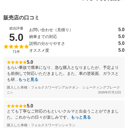
販売店の口コミ
総合評価
5.0
お問い合わせ（見積り）
（5点満点中）
5.0
5.0
納車までの対応
5.0
説明の分かりやすさ
5.0
オススメ度
71件
5.0
もらい事故で廃車になり、急な購入となりましたが、予定より
も前倒しで対応いただきました。また、車の塗装面、ガラスと
も研...
もっと見る
購入した車種：フォルクスワーゲンアルテオン シューティングブレーク
ニシ
2026年07月12日
5.0
とても丁寧なご対応のもといいクルマと出会うことができまし
た。これからの日々が楽しみです。
もっと見る
購入した車種：フォルクスワーゲンシャラン