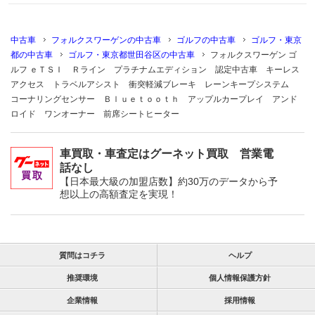
中古車
フォルクスワーゲンの中古車
ゴルフの中古車
ゴルフ・東京
都の中古車
ゴルフ・東京都世田谷区の中古車
フォルクスワーゲン ゴ
ルフ ｅＴＳＩ Ｒライン プラチナムエディション 認定中古車 キーレス
アクセス トラベルアシスト 衝突軽減ブレーキ レーンキープシステム
コーナリングセンサー Ｂｌｕｅｔｏｏｔｈ アップルカープレイ アンド
ロイド ワンオーナー 前席シートヒーター
車買取・車査定はグーネット買取 営業電
話なし
【日本最大級の加盟店数】約30万のデータから予
想以上の高額査定を実現！
質問はコチラ
ヘルプ
推奨環境
個人情報保護方針
企業情報
採用情報