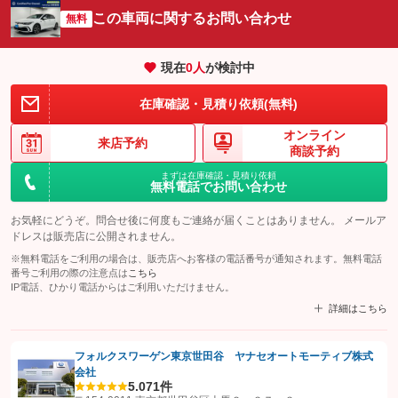
この車両に関するお問い合わせ
無料
現在
0
人
が検討中
在庫確認・見積り依頼(無料)
オンライン
来店予約
商談予約
まずは在庫確認・見積り依頼
無料電話でお問い合わせ
お気軽にどうぞ。問合せ後に何度もご連絡が届くことはありません。 メールア
ドレスは販売店に公開されません。
※無料電話をご利用の場合は、販売店へお客様の電話番号が通知されます。無料電話
番号ご利用の際の注意点は
こちら
IP電話、ひかり電話からはご利用いただけません。
詳細はこちら
フォルクスワーゲン東京世田谷 ヤナセオートモーティブ株式
会社
【STEP1】
認証画面でグーネットを友だち追加してから「許可する」ボタンを押
5.0
71件
します