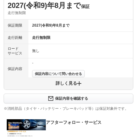
2027(令和9)年8月まで
保証
走行無制限
保証期限
2027(令和9)年8月まで
走行距離
走行無制限
ロード
無し
サービス
-
保証内容
保証内容について問い合わせる
詳しく見る
保証項目
-
修理回数
-
保証内容を確認する
※消耗部品（タイヤ・バッテリー・ブレーキパッド等）は保証対象外です。
上限金額
-
アフターフォロー・サービス
免責金
無し
保証修理
-