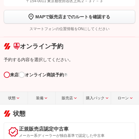
〒154-0011 東京都世田谷区上馬２－３７－３
【STEP2】
トーク画面で
ボタンをタップして問い合わせを
MAPで販売店までのルートを確認する
完了してください。
スマートフォンの位置情報をONにしてください
こちら
オンライン予約
予約する内容を選択してください。
来店
オンライン商談予約
?
状態
装備
販売店
購入パック
ローン
状態
正規販売店認定中古車
メーカー系ディーラーが独自基準で認定した中古車