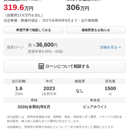
319.6
306
万円
万円
（諸費用13.6万円を含む）
法定整備：
整備付
保証：
2027(令和9)年8月まで・走行無制限
希望予算で相談してみる
価格変更をお知らせ
36,600
月々
円
据置ローン
詳細を見る
実質年率3.49%・60回
ローンについて相談する
走行距離
年式
修復歴
排気量
1.6
2023
1500
なし
万km
(令和5)年
cc
車検
車体色
2026(令和8)年8月
ピュアホワイト
支払総額には、車両本体価格の他、保険料、税金、登録等に伴う費用、リサイクル預託金
相当額等、購入時に必要な全ての費用が含まれています。
当該価格は、登録等の時期や地域などについて一定の条件を付した価格になります。