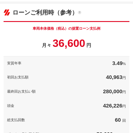
格
パック内容
18
ョン価格
万円
(税込)
ローンご利用時（参考）
車両本体価
306
万円
格
パック内容
備考
－
車両本体価格（税込）の据置ローン支払例
パック内容
36,600
このパックの見積もり依頼（無料）
備考
－
月々
円
このパックの見積もり依頼（無料）
備考
－
3.49
実質年率
%
このパックの見積もり依頼（無料）
40,963
初回お支払額
円
280,000
最終回お支払い額
円
426,226
頭金
円
60
総支払回数
回