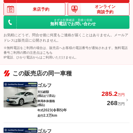
オンライン
来店予約
商談予約
まずは在庫確認・見積り依頼
無料電話でお問い合わせ
お気軽にどうぞ。問合せ後に何度もご連絡が届くことはありません。メールア
ドレスは販売店に公開されません。
※無料電話をご利用の場合は、販売店へお客様の電話番号が通知されます。無料電話
番号ご利用の際の注意点は
こちら
IP電話、ひかり電話からはご利用いただけません。
この販売店の同一車種
ゴルフ
支払総額
285.2
万円
(税込)(リ済込)
車両本体価格
268
万円
(税込)
2023(令和5)年
年式
2.3万km
走行
ゴルフ