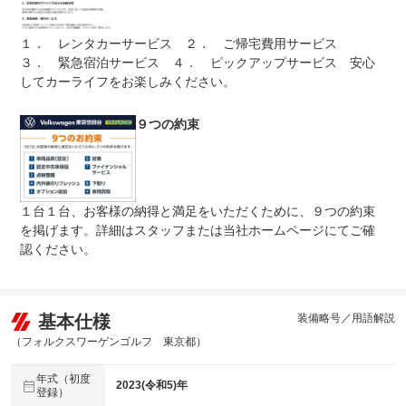
受付先
整備付 法定12ヶ月または法定24ヶ月点検整備付
１． レンタカーサービス ２． ご帰宅費用サービス
法定整備
※車検なし・車検整備付の場合は法定24ヶ月点検整備付
※商用車は6ヶ月または12ヶ月点検整備付
３． 緊急宿泊サービス ４． ピックアップサービス 安心
してカーライフをお楽しみください。
法定１２ヶ月点検整備付※車検なし・車検整備付の場合は
法定整備
法定２４ヶ月点検整備付※商用車は６ヶ月点検整備付納車
について
前点検７１項目
９つの約束
１台１台、お客様の納得と満足をいただくために、９つの約束
を掲げます。詳細はスタッフまたは当社ホームページにてご確
認ください。
基本仕様
装備略号／用語解説
（フォルクスワーゲンゴルフ 東京都）
年式（初度
2023(令和5)年
登録）