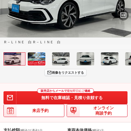
Ｒ－ＬＩＮＥ 白 Ｒ－ＬＩＮＥ 白
画像をリクエストする
販売店からメールで
最短即日
にご連絡
無料で在庫確認・見積り依頼する
オンライン
来店予約
商談予約
支払総額
車両本体価格
(税込/リ済込)
(税込)