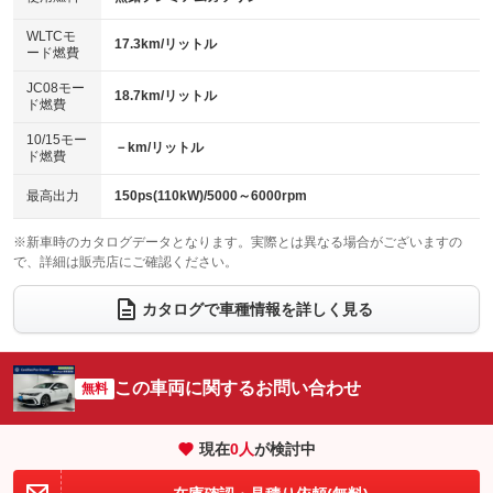
：装備あり
：装備なし
センターデフロック
エアロ
スマートキー
：装備なし
WLTCモ
：装備なし
：装備あり
17.3km/リットル
ード燃費
レンタカーアップ
展示・試乗車
ローダウン
ランフラットタイヤ
：装備なし
：装備なし
：装備なし
：装備なし
JC08モー
18.7km/リットル
ド燃費
電動格納ミラー
パワーシート
3列シート
：装備あり
：装備なし
：装備なし
10/15モー
装備略号／用語解説
－km/リットル
ベンチシート
フルフラットシート
ド燃費
：装備なし
：装備なし
チップアップシート
オットマン
：装備なし
：装備なし
最高出力
150ps(110kW)/5000～6000rpm
電動格納サードシート
シートヒーター
：装備なし
：装備あり
※新車時のカタログデータとなります。実際とは異なる場合がございますの
で、詳細は販売店にご確認ください。
ウォークスルー
後席モニター
：装備なし
：装備なし
電動リアゲート
フロントカメラ
カタログで車種情報を詳しく見る
：装備なし
：装備なし
シートエアコン
全周囲カメラ
：装備なし
：装備なし
サイドカメラ
ルーフレール
この車両に関するお問い合わせ
：装備なし
無料
：装備なし
エアサスペンション
ヘッドライトウォッシャー
：装備なし
：装備なし
現在
0
人
が検討中
装備略号／用語解説