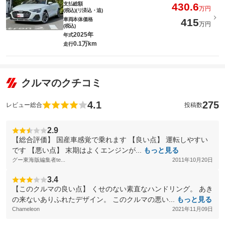
支払総額
430.6
万円
(税込)(リ済込・追)
車両本体価格
415
万円
(税込)
2025年
年式
0.1万km
走行
クルマのクチコミ
4.1
275
レビュー総合
投稿数
2.9
【総合評価】 国産車感覚で乗れます 【良い点】 運転しやすい
です 【悪い点】 末期はよくエンジンが...
もっと見る
グー東海版編集者te...
2011年10月20日
3.4
【このクルマの良い点】 くせのない素直なハンドリング。 あき
の来ないありふれたデザイン。 このクルマの悪い...
もっと見る
Chameleon
2021年11月09日