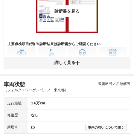
詳細は鑑定書をご確認ください。
修復歴
診断書を見る
※グー鑑定は保証サービスではございません。購入時は必ず現車をご確認
下さい。
※実際にお渡しするコンディションチェックシートにつきましては、形式
および表示項目が異なる場合がございます。
※グー鑑定の評価はあくまでも記載している鑑定日の鑑定結果となりま
す。車両情報等の詳細は各販売店へお問い合わせ下さい。
主要点検項目(例) ※診断結果は診断書からご確認ください
エンジン
トランス
パワー
HV/PHV/EV
詳しく見る
ミッション
ステアリング
車両状態
ABS
エアーバッグ
先進安全装備
その他
装備略号／用語解説
（フォルクスワーゲンゴルフ 東京都）
※異常がある場合は主要点検項目が赤色になり、異常と表記されます。
※車に装備されていない項目は「-」と表記されます
走行距離
1.6万km
※グー故障診断は保証サービスではございません。購入時は必ず現車をご
確認下さい。
※実際にお渡しする故障診断書につきましては、形式および表示項目が異
修復歴
なし
なる場合がございます。
※グー故障診断書はあくまでも実施時点での診断結果となります。将来に
禁煙車
車内の匂いについて聞く
わたり車両状態を担保するものではありませんので、車両情報等の詳細は