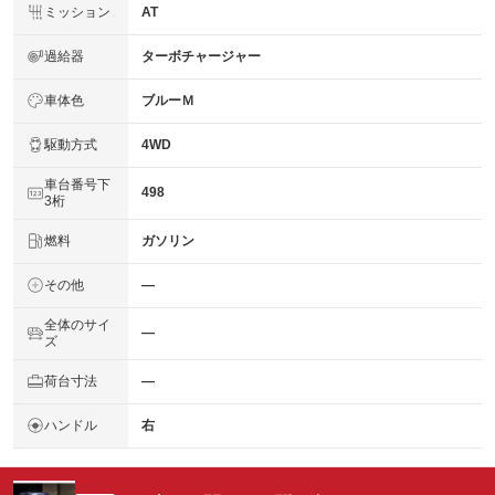
ミッション
AT
過給器
ターボチャージャー
車体色
ブルーＭ
駆動方式
4WD
車台番号下
498
3桁
燃料
ガソリン
その他
―
全体のサイ
―
ズ
荷台寸法
―
ハンドル
右