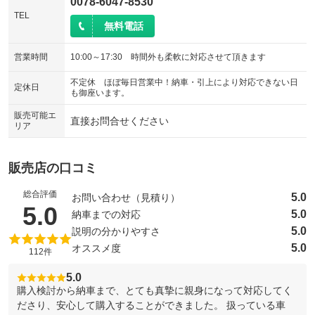
0078-6047-8530
TEL
無料電話
営業時間
10:00～17:30 時間外も柔軟に対応させて頂きます
不定休 ほぼ毎日営業中！納車・引上により対応できない日
定休日
も御座います。
販売可能エ
直接お問合せください
リア
販売店の口コミ
総合評価
5.0
お問い合わせ（見積り）
（5点満点中）
5.0
5.0
納車までの対応
5.0
説明の分かりやすさ
5.0
オススメ度
112件
5.0
購入検討から納車まで、とても真摯に親身になって対応してく
ださり、安心して購入することができました。 扱っている車