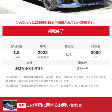
このクルマは2026/05/18まで掲載されていた車輛です。
掲載終了
走行距離
年式
修復歴
排気量
1.8
2022
3000
なし
万km
(令和4)年
cc
車検
車体色
2027(令和9)年8月
ブルーＭ
支払総額には、車両本体価格の他、保険料、税金、登録等に伴う費用、リサイクル預託金
相当額等、購入時に必要な全ての費用が含まれています。
当該価格は、登録等の時期や地域などについて一定の条件を付した価格になります。
この車両に関するお問い合わせ
無料