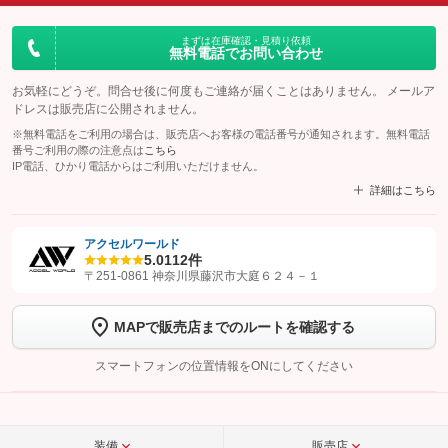
まずは在庫確認・見積り依頼
無料電話でお問い合わせ
お気軽にどうぞ。問合せ後に何度もご連絡が届くことはありません。 メールア
ドレスは販売店に公開されません。
※無料電話をご利用の場合は、販売店へお客様の電話番号が通知されます。無料電話
番号ご利用の際の注意点は
こちら
IP電話、ひかり電話からはご利用いただけません。
詳細はこちら
アクセルワールド
5.0
112件
【STEP1】
認証画面でグーネットを友だち追加してから「許可する」ボタンを押
〒251-0861 神奈川県藤沢市大庭６２４－１
します
MAPで販売店までのルートを確認する
【STEP2】
トーク画面で
ボタンをタップして問い合わせを
完了してください。
スマートフォンの位置情報をONにしてください
こちら
装備
販売店