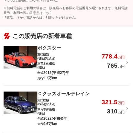
ドレスは販売店に公開されません。
※無料電話をご利用の場合は、販売店へお客様の電話番号が通知されます。無料電話
番号ご利用の際の注意点は
こちら
IP電話、ひかり電話からはご利用いただけません。
この販売店の新着車種
ボクスター
支払総額
778.4
万円
(税込)(リ済込)
車両本体価格
765
万円
(税込)
2015(平成27)年
年式
9.3万km
走行
Ｃクラスオールテレイン
支払総額
321.5
万円
(税込)(リ済込)
車両本体価格
310
万円
(税込)
2022(令和4)年
年式
9.6万km
走行