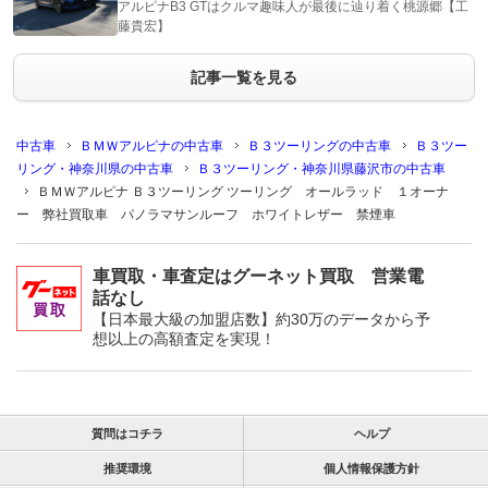
アルピナB3 GTはクルマ趣味人が最後に辿り着く桃源郷【工
藤貴宏】
記事一覧を見る
中古車
ＢＭＷアルピナの中古車
Ｂ３ツーリングの中古車
Ｂ３ツー
リング・神奈川県の中古車
Ｂ３ツーリング・神奈川県藤沢市の中古車
ＢＭＷアルピナ Ｂ３ツーリング ツーリング オールラッド １オーナ
ー 弊社買取車 パノラマサンルーフ ホワイトレザー 禁煙車
車買取・車査定はグーネット買取 営業電
話なし
【日本最大級の加盟店数】約30万のデータから予
想以上の高額査定を実現！
質問はコチラ
ヘルプ
推奨環境
個人情報保護方針