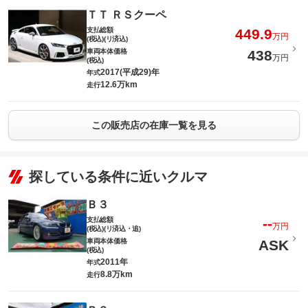
ＴＴ ＲＳクーペ
支払総額
449.9
万円
(税込)(リ済込)
車両本体価格
438
万円
(税込)
2017(平成29)年
年式
12.6万km
走行
この販売店の在庫一覧を見る
探している条件に近いクルマ
Ｂ３
支払総額
--
万円
(税込)(リ済込・追)
車両本体価格
ASK
(税込)
2011年
年式
8.8万km
走行