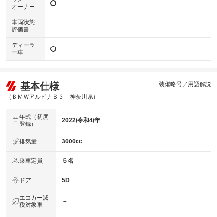
オーナー
車両状態
-
評価書
ディーラ
ー車
基本仕様
装備略号／用語解説
（ＢＭＷアルピナＢ３ 神奈川県）
年式（初度
2022(令和4)年
登録）
排気量
3000cc
乗車定員
５名
ドア
5D
エコカー減
－
税対象車