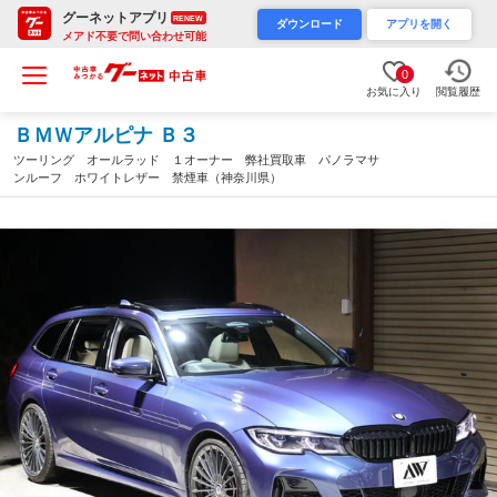
グーネットアプリ
RENEW
ダウンロード
アプリを開く
メアド不要で問い合わせ可能
0
お気に入り
閲覧履歴
ＢＭＷアルピナ Ｂ３
ツーリング オールラッド １オーナー 弊社買取車 パノラマサ
ンルーフ ホワイトレザー 禁煙車（神奈川県）