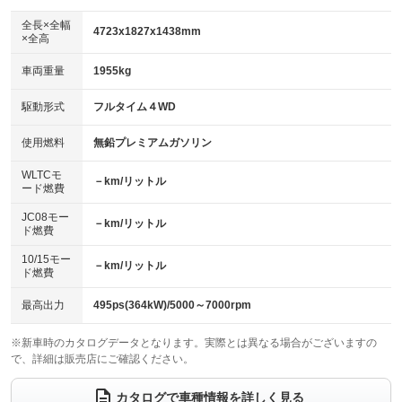
ダウンヒルアシストコントロール
：装備なし
アルミホイール：アルミホイール
全長×全幅
：装備あり
4723x1827x1438mm
×全高
パワーウィンドウ
盗難防止システム
：装備あり
：装備あり
革シート
ハーフレザーシート
：装備あり
：装備なし
車両重量
1955kg
アイドリングストップ
ドライブレコーダー
：装備あり
：装備あり
キーレス
LEDヘッドランプ
：装備あり
：装備あり
USB入力端子
Bluetooth接続
駆動形式
フルタイム４WD
：装備なし
：装備あり
HID(キセノンライト)
ポータブルナビ
：装備なし
：装備なし
100V電源
クリーンディーゼル
使用燃料
無鉛プレミアムガソリン
：装備なし
：装備なし
バックカメラ
ETC2.0
：装備あり
：装備あり
センターデフロック
：装備なし
WLTCモ
エアロ
スマートキー
－km/リットル
：装備あり
：装備あり
ード燃費
レンタカーアップ
展示・試乗車
：装備なし
：装備なし
ローダウン
ランフラットタイヤ
：装備なし
：装備なし
JC08モー
－km/リットル
ド燃費
電動格納ミラー
：装備あり
パワーシート
3列シート
：装備あり
：装備なし
10/15モー
装備略号／用語解説
－km/リットル
ド燃費
ベンチシート
フルフラットシート
：装備なし
：装備なし
チップアップシート
オットマン
最高出力
495ps(364kW)/5000～7000rpm
：装備なし
：装備なし
電動格納サードシート
シートヒーター
：装備なし
：装備あり
※新車時のカタログデータとなります。実際とは異なる場合がございますの
で、詳細は販売店にご確認ください。
ウォークスルー
後席モニター
：装備なし
：装備なし
カタログで車種情報を詳しく見る
電動リアゲート
フロントカメラ