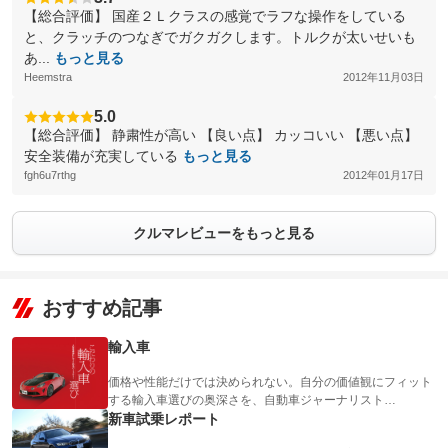
【総合評価】 国産２Ｌクラスの感覚でラフな操作をしている
と、クラッチのつなぎでガクガクします。トルクが太いせいも
あ...
もっと見る
Heemstra
2012年11月03日
5.0
【総合評価】 静粛性が高い 【良い点】 カッコいい 【悪い点】
安全装備が充実している
もっと見る
fgh6u7rthg
2012年01月17日
クルマレビューをもっと見る
おすすめ記事
輸入車
価格や性能だけでは決められない。自分の価値観にフィット
する輸入車選びの奥深さを、自動車ジャーナリスト…
新車試乗レポート