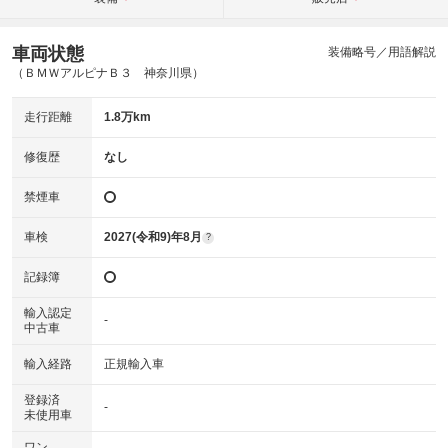
車両状態
装備略号／用語解説
（ＢＭＷアルピナＢ３ 神奈川県）
走行距離
1.8万km
修復歴
なし
禁煙車
車検
2027(令和9)年8月
?
記録簿
輸入認定
-
中古車
輸入経路
正規輸入車
登録済
-
未使用車
ワン