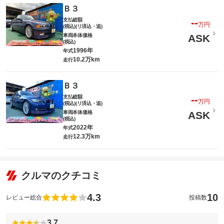
Ｂ３
支払総額
--
万円
(税込)(リ済込・追)
車両本体価格
ASK
(税込)
1996年
年式
10.2万km
走行
Ｂ３
支払総額
--
万円
(税込)(リ済込・追)
車両本体価格
ASK
(税込)
2022年
年式
12.3万km
走行
クルマのクチコミ
4.3
10
レビュー総合
投稿数
3.7