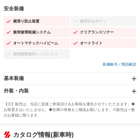
安全装備
横滑り防止装置
衝突安全ボディ
：装備あり
：装備なし
衝突被害軽減システム
クリアランスソナー
：装備あり
：装備あり
オートマチックハイビーム
オートライト
：装備あり
：装備あり
頸部衝撃緩和ヘッドレスト
：装備なし
装備略号／用語解説
基本装備
エアバッグ：運転席/助手席/サイド
外装・内装
：装備あり
スライドドア
カーナビ：HDDナビ
：装備なし
：装備あり
【注】販売は、当店に直接ご来場頂けるお客様を優先させていただきます。◆
お取置きはいたしません。◆在庫の有無をご確認お願いします。※販売は一般
サンルーフ
ABS
TV：フルセグ
：装備あり
：装備あり
：装備あり
のお客様に限ります。
エアコン
Wエアコン
オーディオ：CDまたはCDチェンジャー／ミュージックプレイヤー接続
：装備あり
：装備あり
：装備あり
可／ミュージックサーバー
リフトアップ
パワーステアリング
カタログ情報(新車時)
：装備なし
：装備あり
ビジュアル：-／DVD再生
：装備あり