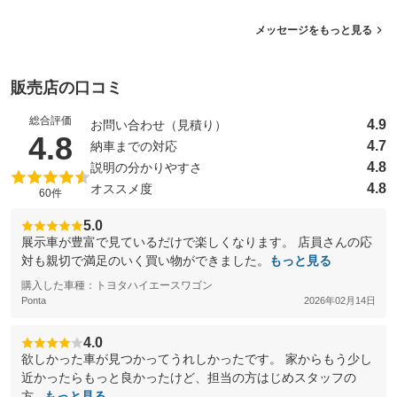
メッセージをもっと見る
販売店の口コミ
総合評価
4.9
お問い合わせ（見積り）
（5点満点中）
4.8
4.7
納車までの対応
4.8
説明の分かりやすさ
4.8
オススメ度
60件
5.0
展示車が豊富で見ているだけで楽しくなります。 店員さんの応
対も親切で満足のいく買い物ができました。
もっと見る
購入した車種：トヨタハイエースワゴン
Ponta
2026年02月14日
4.0
欲しかった車が見つかってうれしかったです。 家からもう少し
近かったらもっと良かったけど、担当の方はじめスタッフの
方...
もっと見る