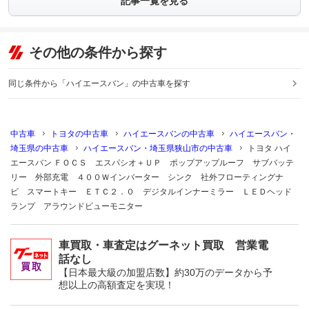
記事一覧を見る
その他の条件から探す
同じ条件から「ハイエースバン」の中古車を探す
中古車
トヨタの中古車
ハイエースバンの中古車
ハイエースバン・
埼玉県の中古車
ハイエースバン・埼玉県狭山市の中古車
トヨタ ハイ
エースバン ＦＯＣＳ エスパシオ＋ＵＰ ポップアップルーフ サブバッテ
リー 外部充電 ４００Ｗインバーター シンク 社外フローティングナ
ビ スマートキー ＥＴＣ２．０ デジタルインナーミラー ＬＥＤヘッド
ランプ アラウンドビューモニター
車買取・車査定はグーネット買取 営業電
話なし
【日本最大級の加盟店数】約30万のデータから予
想以上の高額査定を実現！