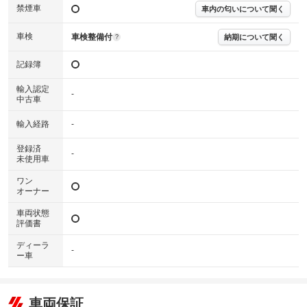
禁煙車
下さい。
車内の匂いについて聞く
※実際にお渡しするコンディションチェックシートにつきましては、形式
および表示項目が異なる場合がございます。
車検
車検整備付
納期について聞く
?
※グー鑑定の評価はあくまでも記載している鑑定日の鑑定結果となりま
す。車両情報等の詳細は各販売店へお問い合わせ下さい。
記録簿
輸入認定
-
中古車
輸入経路
-
登録済
-
未使用車
ワン
オーナー
車両状態
評価書
ディーラ
-
ー車
車両保証