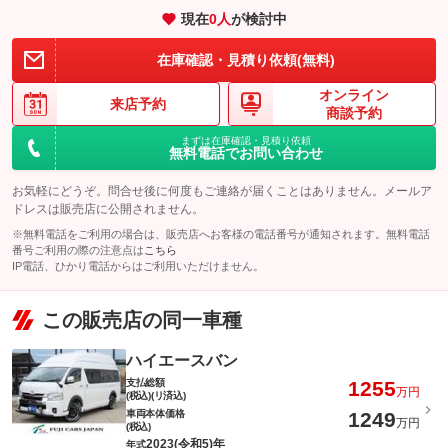
現在
0
人
が検討中
在庫確認・見積り依頼(無料)
オンライン
来店予約
商談予約
まずは在庫確認・見積り依頼
無料電話でお問い合わせ
お気軽にどうぞ。問合せ後に何度もご連絡が届くことはありません。メールア
ドレスは販売店に公開されません。
※無料電話をご利用の場合は、販売店へお客様の電話番号が通知されます。無料電話
番号ご利用の際の注意点は
こちら
IP電話、ひかり電話からはご利用いただけません。
この販売店の同一車種
ハイエースバン
支払総額
1255
万円
(税込)(リ済込)
車両本体価格
1249
万円
(税込)
2023(令和5)年
年式