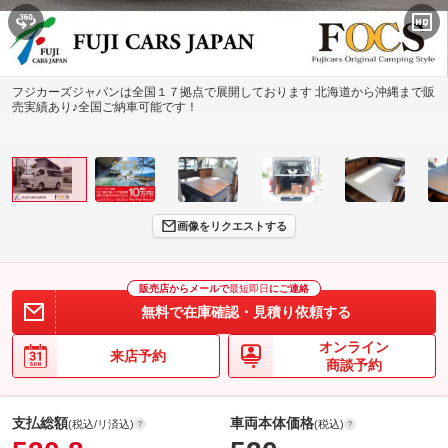
フジカーズジャパンは全国１７拠点で展開しております 北海道から沖縄まで販
売実績あり♪全国ご納車可能です！
画像をリクエストする
販売店からメールで
最短即日
にご連絡
無料で在庫確認・見積り依頼する
オンライン
来店予約
商談予約
支払総額
車両本体価格
(税込/リ済込)
(税込)