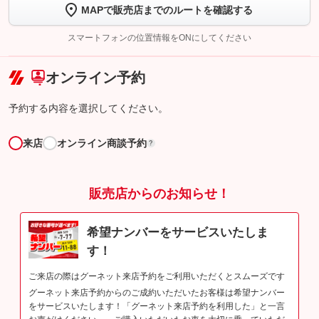
MAPで販売店までのルートを確認する
【STEP2】
トーク画面で
ボタンをタップして問い合わせを
完了してください。
スマートフォンの位置情報をONにしてください
こちら
オンライン予約
予約する内容を選択してください。
来店
オンライン商談予約
?
販売店からのお知らせ！
希望ナンバーをサービスいたしま
す！
ご来店の際はグーネット来店予約をご利用いただくとスムーズです
グーネット来店予約からのご成約いただいたお客様は希望ナンバー
をサービスいたします！「グーネット来店予約を利用した」と一言