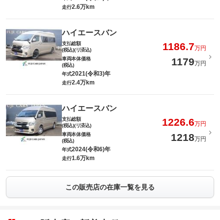
2.6万km
走行
ハイエースバン
支払総額
1186.7
万円
(税込)(リ済込)
車両本体価格
1179
万円
(税込)
2021(令和3)年
年式
2.4万km
走行
ハイエースバン
支払総額
1226.6
万円
(税込)(リ済込)
車両本体価格
1218
万円
(税込)
2024(令和6)年
年式
1.6万km
走行
この販売店の在庫一覧を見る