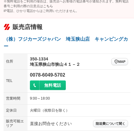
※無料電話をご利用の場合は、販売店へお客様の電話番号が通知されます。無料電話
温水設備
テレビ
パワーシート
3列シート
：装備なし
：装備なし
番号ご利用の際の注意点は
こちら
：装備なし
：装備なし
IP電話、ひかり電話からはご利用いただけません。
可動式室内
テント接続可
ベンチシート
フルフラットシート
：装備なし
：装備なし
：装備なし
：装備なし
クラッチレス
ヒッチメンバー
販売店情報
チップアップシート
オットマン
：装備なし
：装備なし
：装備なし
：装備なし
坂道発進補助装置
レンタカーアップ
電動格納サードシート
シートヒーター
：装備なし
：装備なし
：装備なし
：装備なし
（株）フジカーズジャパン 埼玉狭山店 キャンピングカ
展示・試乗車
ー
ウォークスルー
後席モニター
：装備なし
：装備なし
：装備なし
電動格納ミラー
電動リアゲート
フロントカメラ
：装備あり
350-1334
：装備なし
：装備なし
住所
MAP
埼玉県狭山市狭山４１－２
装備略号／用語解説
シートエアコン
全周囲カメラ
：装備なし
：装備あり
0078-6049-5702
サイドカメラ
ルーフレール
：装備なし
：装備なし
TEL
無料電話
エアサスペンション
ヘッドライトウォッシャー
：装備なし
：装備なし
営業時間
9:00～18:00
FFヒーター
電子レンジ
：装備なし
：装備なし
冷蔵庫 ３ＷＡＹ式
冷蔵庫 コンプレッサー式
定休日
火曜日（祝祭日を除く）
：装備なし
：装備なし
プルダウンベッド（昇降式ベッ
プルダウンベッド・電動（昇降
販売可能エ
：装備なし
：装備なし
直接お問合せください
ド）
式ベッド）
陸送費について聞く
リア
バンクベッド
二段ベッド