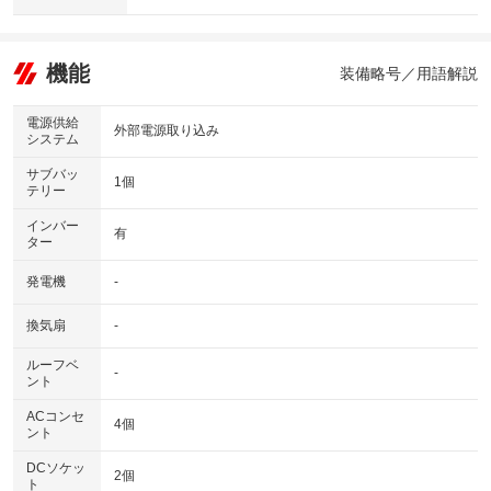
機能
装備略号／用語解説
電源供給
外部電源取り込み
システム
サブバッ
1個
テリー
インバー
有
ター
発電機
-
換気扇
-
ルーフベ
-
ント
ACコンセ
4個
ント
DCソケッ
2個
ト