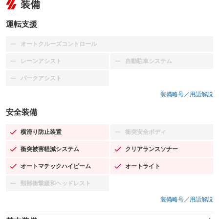
装備
運転支援
オートクルーズコントロール
：装備なし
レーンアシスト
自動駐車システム
：装備なし
：装備なし
パークアシスト
：装備なし
装備略号／用語解説
安全装備
横滑り防止装置
衝突安全ボディ
：装備あり
：装備なし
衝突被害軽減システム
クリアランスソナー
：装備あり
：装備あり
オートマチックハイビーム
オートライト
：装備あり
：装備あり
頸部衝撃緩和ヘッドレスト
：装備なし
装備略号／用語解説