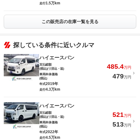
1.5万km
走行
この販売店の在庫一覧を見る
探している条件に近いクルマ
ハイエースバン
支払総額
485.4
万円
(税込)(リ済込・追)
車両本体価格
479
万円
(税込)
2019年
年式
4.3万km
走行
ハイエースバン
支払総額
521
万円
(税込)(リ済込・追)
車両本体価格
513
万円
(税込)
2022年
年式
4.5万km
走行