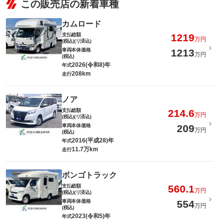
この販売店の新着車種
カムロード
支払総額
1219
万円
(税込)(リ済込)
車両本体価格
1213
万円
(税込)
2026(令和8)年
年式
208km
走行
ノア
支払総額
214.6
万円
(税込)(リ済込)
車両本体価格
209
万円
(税込)
2016(平成28)年
年式
11.7万km
走行
ボンゴトラック
支払総額
560.1
万円
(税込)(リ済込)
車両本体価格
554
万円
(税込)
2023(令和5)年
年式