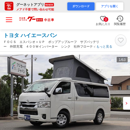
グーネットアプリ
RENEW
ダウンロード
アプリを開く
メアド不要で問い合わせ可能
0
お気に入り
閲覧履歴
トヨタ ハイエースバン
ＦＯＣＳ エスパシオ＋ＵＰ ポップアップルーフ サブバッテリ
ー 外部充電 ４００Ｗインバーター シンク 社外フローティン
もっと見る
グナビ スマートキー ＥＴＣ２．０ デジタルインナーミラー
ＬＥＤヘッドランプ アラウンドビューモニター（埼玉県）
1
/63