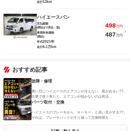
12km
走行
ハイエースバン
支払総額
498
万円
(税込)(リ済込・追)
車両本体価格
487
万円
(税込)
2021年
年式
6.1万km
走行
おすすめ記事
故障・修理
暑い日にハイエースのエアコンが冷えない、風がぬるい??。
仕事で使う車だと、エアコンが効かないのは死活…
パーツ取付・交換
ハイエースのブレーキから「キーキー」と高い音がする??。
それは、ブレーキパッドがすり減って交換時期を…