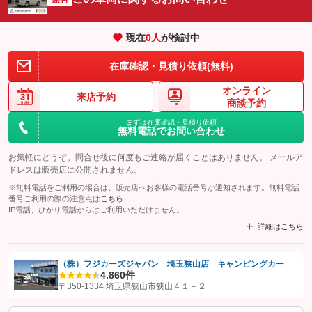
現在
0
人
が検討中
在庫確認・見積り依頼(無料)
オンライン
来店予約
商談予約
まずは在庫確認・見積り依頼
無料電話でお問い合わせ
お気軽にどうぞ。問合せ後に何度もご連絡が届くことはありません。 メールア
ドレスは販売店に公開されません。
※無料電話をご利用の場合は、販売店へお客様の電話番号が通知されます。無料電話
番号ご利用の際の注意点は
こちら
IP電話、ひかり電話からはご利用いただけません。
詳細はこちら
（株）フジカーズジャパン 埼玉狭山店 キャンピングカー
4.8
60件
【STEP1】
認証画面でグーネットを友だち追加してから「許可する」ボタンを押
〒350-1334 埼玉県狭山市狭山４１－２
します