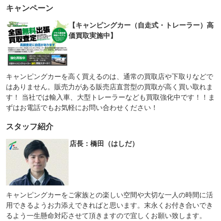
：装備なし
：装備なし
キャンペーン
座席兼用
常設ベッド
：装備なし
：装備なし
【キャンピングカー（自走式・トレーラー）高
組立ベッド・電動
組立ベッド
価買取実施中】
：装備なし
：装備あり
キッチン（シンク）
キッチン（コンロ）
：装備あり
：装備あり
トイレ
ルーフエアコン
：装備なし
：装備なし
キャンピングカーを高く買えるのは、通常の買取店や下取りなどで
ウインドウエアコン
テーブル
はありません。販売力がある販売店直営型の買取が高く買い取れま
：装備なし
：装備あり
す！ 当社では輸入車、大型トレーラーなども買取強化中です！！ま
シャワー
サイドオーニング
：装備なし
：装備なし
ずはお電話でもお気軽にお問い合わせください！
ポップアップルーフ
網戸
：装備あり
：装備なし
スタッフ紹介
装備略号／用語解説
店長：橋田（はしだ）
キャンピングカーをご家族との楽しい空間や大切な一人の時間に活
用できるようお力添えできればと思います。末永くお付き合いでき
るよう一生懸命対応させて頂きますので宜しくお願い致します。