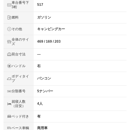
車台番号下
517
3桁
燃料
ガソリン
その他
キャンピングカー
全体のサイ
469 / 169 / 203
ズ
荷台寸法
―
ハンドル
右
ボディタイ
バンコン
プ
分類番号
5ナンバー
就寝人数
4人
（目安）
ベッド付き
有
ベース車輌
商用車