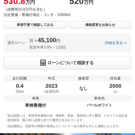
530.8
520
万円
万円
（諸費用10.8万円を含む）
法定整備：
整備付
保証：
1ヶ月・1000km
希望予算で相談してみる
価格変更をお知らせ
45,100
月々
円
通常ローン
詳細を見る
実質年率3.9%・120回
ローンについて相談する
走行距離
年式
修復歴
排気量
0.4
2023
2000
なし
万km
(令和5)年
cc
車検
車体色
車検整備付
パールホワイト
支払総額には、車両本体価格の他、保険料、税金、登録等に伴う費用、リサイクル預託金
相当額等、購入時に必要な全ての費用が含まれています。
当該価格は、登録等の時期や地域などについて一定の条件を付した価格になります。