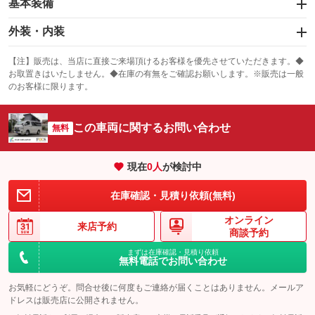
基本装備
エアバッグ：運転席/助手席
外装・内装
：装備あり
スライドドア：両面
カーナビ：メモリーナビ他
：装備あり
：装備あり
【注】販売は、当店に直接ご来場頂けるお客様を優先させていただきます。◆
お取置きはいたしません。◆在庫の有無をご確認お願いします。※販売は一般
サンルーフ
ABS
TV：フルセグ
：装備なし
：装備あり
：装備あり
のお客様に限ります。
エアコン
Wエアコン
オーディオ：CDまたはCDチェンジャー／ミュージックサーバー
：装備あり
：装備なし
：装備あり
この車両に関するお問い合わせ
リフトアップ
パワーステアリング
無料
ビジュアル：ブルーレイ再生／DVD再生
：装備なし
：装備あり
：装備あり
ダウンヒルアシストコントロール
アルミホイール
：装備なし
：装備なし
現在
0
人
が検討中
パワーウィンドウ
盗難防止システム
革シート
ハーフレザーシート
：装備あり
：装備あり
：装備なし
：装備なし
在庫確認・見積り依頼(無料)
アイドリングストップ
ドライブレコーダー
キーレス
LEDヘッドランプ
：装備なし
：装備なし
：装備あり
：装備あり
オンライン
USB入力端子
Bluetooth接続
来店予約
HID(キセノンライト)
ポータブルナビ
：装備あり
：装備あり
商談予約
：装備なし
：装備なし
100V電源
クリーンディーゼル
まずは在庫確認・見積り依頼
バックカメラ
ETC2.0
：装備あり
：装備なし
：装備あり
：装備あり
無料電話でお問い合わせ
センターデフロック
エアロ
スマートキー
：装備なし
：装備なし
：装備あり
お気軽にどうぞ。問合せ後に何度もご連絡が届くことはありません。メールア
給水タンク
排水タンク
ドレスは販売店に公開されません。
ローダウン
ランフラットタイヤ
：装備あり
：装備あり
：装備なし
：装備なし