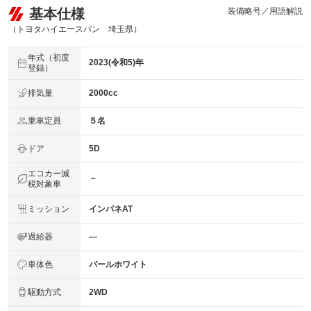
免責金
無し
基本仕様
装備略号／用語解説
保証修理
（トヨタハイエースバン 埼玉県）
-
受付先
年式（初度
整備付 法定12ヶ月または法定24ヶ月点検整備付
2023(令和5)年
登録）
法定整備
※車検なし・車検整備付の場合は法定24ヶ月点検整備付
※商用車は6ヶ月または12ヶ月点検整備付
排気量
2000cc
当社では点検整備に加えてエンジンオイル、オイルフィル
法定整備
ター、ワイパーゴムの交換を行います。また、点検結果に
乗車定員
５名
について
基づいて修理、交換が必要と判断された部品を修理、交換
致します。
ドア
5D
エコカー減
－
税対象車
ミッション
インパネAT
過給器
―
車体色
パールホワイト
駆動方式
2WD