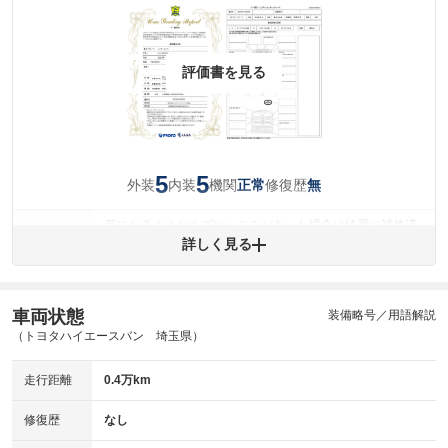
評価書を見る
5
5
外装
内装
機関
修復歴
正常
無
気になるようなキズやへこみがあった場合は綺麗に補修済
みですが、 小さなキズやヘコミが残っている場合もありま
詳しく見る
外装
す。
(車両外装)
キズ・へこみについて問い合わせる
内装
車両状態
装備略号／用語解説
気になる汚れ等がない綺麗な室内を保っています。
(内装状態)
（トヨタハイエースバン 埼玉県）
主要機関に不具合はありません。
機関
走行距離
0.4万km
詳細は鑑定書をご確認ください。
修復歴
修復歴
なし
※グー鑑定は保証サービスではございません。購入時は必ず現車をご確認