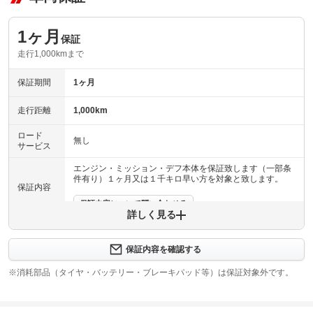
1ヶ月
保証
走行1,000kmまで
保証期間
1ヶ月
走行距離
1,000km
ロード
無し
サービス
エンジン・ミッション・デフ本体を保証致します（一部条
件有り）１ヶ月又は１千キロ早い方を対象と致します。
保証内容
保証内容について問い合わせる
詳しく見る
保証項目
-
保証内容を確認する
修理回数
-
※消耗部品（タイヤ・バッテリー・ブレーキパッド等）は保証対象外です。
上限金額
-