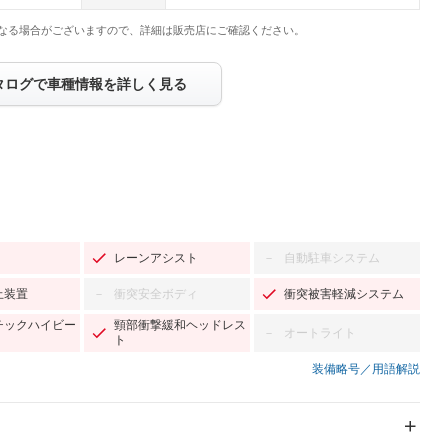
なる場合がございますので、詳細は販売店にご確認ください。
タログで車種情報を詳しく見る
レーンアシスト
自動駐車システム
－
止装置
衝突安全ボディ
衝突被害軽減システム
－
チックハイビー
頸部衝撃緩和ヘッドレス
オートライト
－
ト
装備略号／用語解説