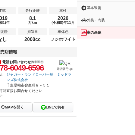
基本装備
年式
走行距離
車検
019
8.1
2026
外装・内装
和1)年
万km
(令和8)年11月
修復歴
排気量
車体色
車の画像
なし
2000cc
フジホワイト
販売店情報
電話お問い合わせ
携帯可
78-6049-6596
電話番号QR
店
ジャガー・ランドローバー柏 ミッドラ
ンズ株式会社
千葉県柏市弥生町８－５１
可能
直接お問合せください
ア
MAPを開く
LINEで共有