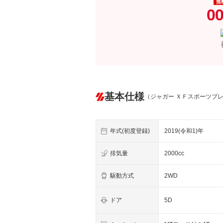
無
00
基本仕様
（ジャガー ＸＦスポーツブ
年式(初度登録)
2019(令和1)年
排気量
2000cc
駆動方式
2WD
ドア
5D