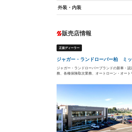
外装・内装
エアバッグ：運転席/助手席/サイド
ABS
エアコン
カーナビ：メモリーナビ他
ダウンヒルアシストコントロール
－
販売店情報
オーディオ：CDまたはCDチェンジャー
プレイヤー接続可／ミュージックサーバ
盗難防止システム
アイドリ
－
ヘッドライトウォッシャ
革シート
－
－
正規ディーラー
ー
Bluetooth接続
100V電源
－
LEDヘッドランプ
HID(キ
－
ジャガー・ランドローバー柏 ミッ
レンタカーアップ
展示・試
－
－
ジャガー・ランドローバーブランドの新車・認
ETC
エアロ
－
－
務、各種保険取次業務、オートローン・オート
ランフラットタイヤ
パワーシ
－
フルフラットシート
チップア
－
－
シートヒーター
ウォーク
－
フロントカメラ
シートエ
－
ルーフレール
エアサス
－