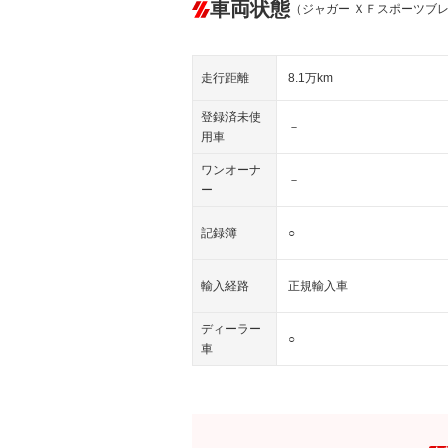
車両状態
（ジャガー ＸＦスポーツブ
走行距離
8.1万km
登録済未使
－
用車
ワンオーナ
－
ー
記録簿
○
輸入経路
正規輸入車
ディーラー
○
車