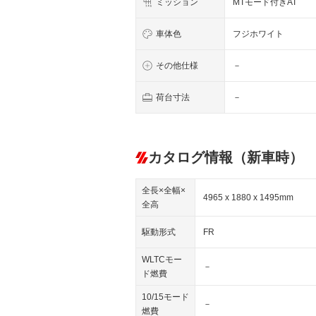
ミッション
MTモード付きAT
車体色
フジホワイト
その他仕様
－
荷台寸法
－
カタログ情報（新車時）
全長×全幅×
4965 x 1880 x 1495mm
全高
駆動形式
FR
WLTCモー
－
ド燃費
10/15モード
－
燃費