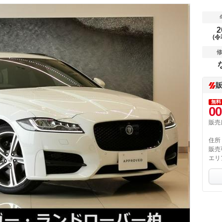
2
(令
無料
00
販売
住所
販売
エリ