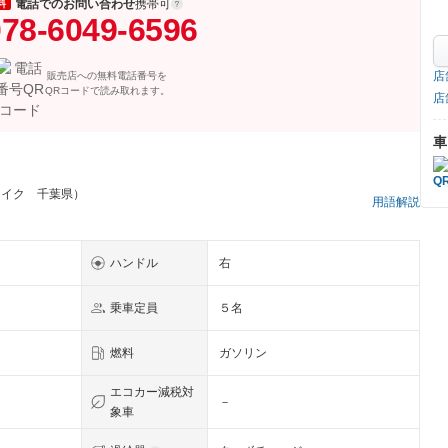
電話でのお問い合わせ
携帯可
料
78-6049-6596
店
販売店への無料電話番号を
QRコードで読み取れます。
店
車
レイク 千葉県）
用語解説
ハンドル
右
乗車定員
５名
燃料
ガソリン
エコカー減税対
－
象車