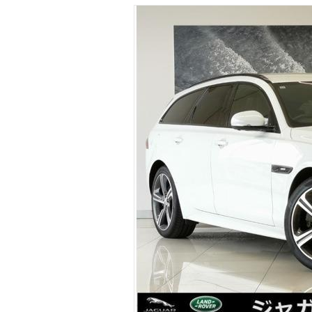
マガジン
車カタログ
自動車ローン
保険
レビュー
価格相場
教習所
用語集