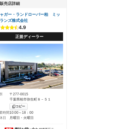
販売店詳細
ャガー・ランドローバー柏 ミッ
ランズ株式会社
4.9
正規ディーラー
所
〒277-0015
千葉県柏市弥生町８－５１
コピー
業時間
10:00～18：00
休日
月曜日・火曜日