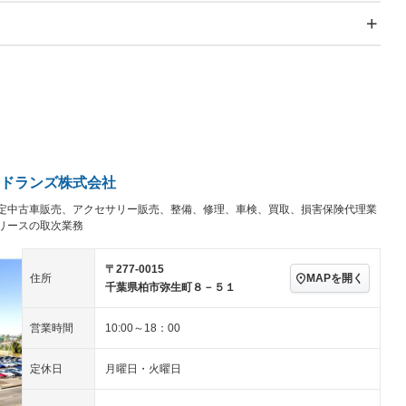
スライドドア
サンルーフ
－
－
Wエアコン
リフトアップ
－
－
TV
－
パワーステアリング
パワーウィンドウ
／ミュージック
ビジュアル：-／DVD再
アルミホイール：アルミ
ー
生
ホイール
ングストップ
ドライブレコーダー
USB入力端子
－
ハーフレザーシート
キーレス
－
クリーンディーゼル
センターデフロック
－
－
セノンライト)
ポータブルナビ
バックカメラ
－
ドランズ株式会社
乗車
電動格納ミラー
定中古車販売、アクセサリー販売、整備、修理、車検、買取、損害保険代理業
スマートキー
ローダウン
－
リースの取次業務
装備略号／用語解説
ート
3列シート
ベンチシート
－
－
〒277-0015
ップシート
オットマン
電動格納サードシート
－
－
MAPを開く
住所
千葉県柏市弥生町８－５１
スルー
後席モニター
電動リアゲート
－
営業時間
10:00～18：00
アコン
全周囲カメラ
サイドカメラ
定休日
月曜日・火曜日
ペンション