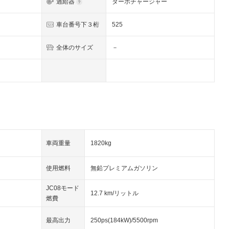
過給器
ターボチャージャー
車台番号下３桁
525
全体のサイズ
－
車両重量
1820kg
使用燃料
無鉛プレミアムガソリン
JC08モード
12.7 km/リットル
燃費
最高出力
250ps(184kW)/5500rpm