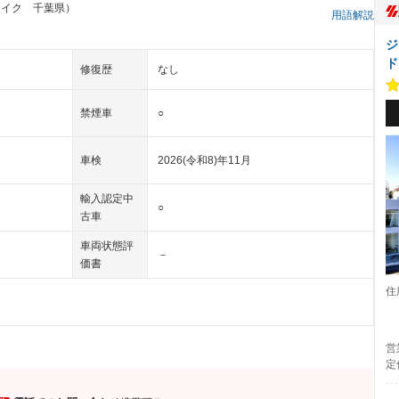
レイク 千葉県）
用語解説
ジ
ド
修復歴
なし
禁煙車
○
車検
2026(令和8)年11月
輸入認定中
○
古車
車両状態評
－
価書
住
営
定