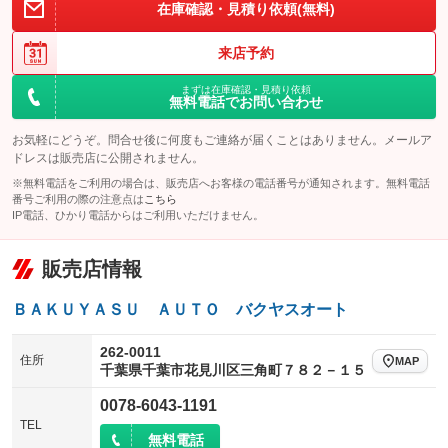
在庫確認・見積り依頼(無料)
アイドリングストップ
ドライブレコーダー
キーレス
LEDヘッドランプ
：装備なし
：装備なし
：装備なし
：装備なし
USB入力端子
Bluetooth接続
来店予約
HID(キセノンライト)
ポータブルナビ
：装備なし
：装備なし
：装備なし
：装備なし
100V電源
クリーンディーゼル
まずは在庫確認・見積り依頼
バックカメラ
ETC
：装備なし
：装備なし
：装備なし
：装備なし
無料電話でお問い合わせ
センターデフロック
エアロ
スマートキー
：装備なし
：装備なし
：装備なし
お気軽にどうぞ。問合せ後に何度もご連絡が届くことはありません。メールア
レンタカーアップ
展示・試乗車
ドレスは販売店に公開されません。
ローダウン
ランフラットタイヤ
：装備なし
：装備なし
：装備なし
：装備なし
※無料電話をご利用の場合は、販売店へお客様の電話番号が通知されます。無料電話
電動格納ミラー
パワーシート
3列シート
：装備あり
番号ご利用の際の注意点は
こちら
：装備なし
：装備なし
IP電話、ひかり電話からはご利用いただけません。
装備略号／用語解説
ベンチシート
フルフラットシート
：装備なし
：装備なし
販売店情報
チップアップシート
オットマン
：装備なし
：装備なし
電動格納サードシート
シートヒーター
：装備なし
：装備なし
ＢＡＫＵＹＡＳＵ ＡＵＴＯ バクヤスオート
ウォークスルー
後席モニター
：装備なし
：装備なし
262-0011
住所
MAP
千葉県千葉市花見川区三角町７８２－１５
電動リアゲート
フロントカメラ
：装備なし
：装備なし
0078-6043-1191
シートエアコン
全周囲カメラ
：装備なし
：装備なし
TEL
無料電話
サイドカメラ
ルーフレール
：装備なし
：装備なし