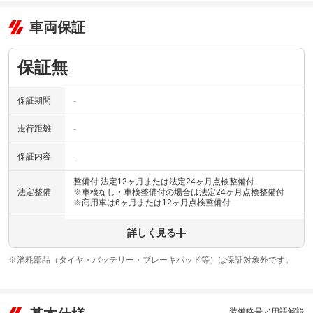
車両保証
保証無
保証期間
-
走行距離
-
保証内容
-
整備付 法定12ヶ月または法定24ヶ月点検整備付
法定整備
※車検なし・車検整備付の場合は法定24ヶ月点検整備付
※商用車は6ヶ月または12ヶ月点検整備付
法定整備
-
詳しく見る
について
※消耗部品（タイヤ・バッテリー・ブレーキパッド等）は保証対象外です。
装備略号／用語解説