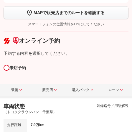
します
MAPで販売店までのルートを確認する
【STEP2】
トーク画面で
ボタンをタップして問い合わせを
完了してください。
スマートフォンの位置情報をONにしてください
こちら
オンライン予約
予約する内容を選択してください。
来店予約
装備
販売店
購入パック
ローン
車両状態
装備略号／用語解説
（トヨタクラウンバン 千葉県）
走行距離
7.9万km