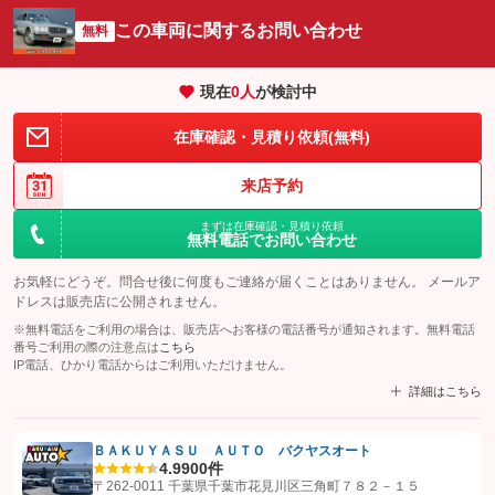
この車両に関するお問い合わせ
無料
現在
0
人
が検討中
在庫確認・見積り依頼(無料)
来店予約
まずは在庫確認・見積り依頼
無料電話でお問い合わせ
お気軽にどうぞ。問合せ後に何度もご連絡が届くことはありません。 メールア
ドレスは販売店に公開されません。
※無料電話をご利用の場合は、販売店へお客様の電話番号が通知されます。無料電話
番号ご利用の際の注意点は
こちら
IP電話、ひかり電話からはご利用いただけません。
詳細はこちら
ＢＡＫＵＹＡＳＵ ＡＵＴＯ バクヤスオート
4.9
900件
【STEP1】
認証画面でグーネットを友だち追加してから「許可する」ボタンを押
〒262-0011 千葉県千葉市花見川区三角町７８２－１５