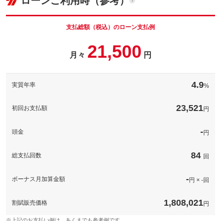
ローンご利用時（参考）
車両本体価
148
万円
格
支払総額（税込）のローン支払例
21,500
月々
円
パック内容
希望ナンバーを取得するパックです。お好きな数字・思い出の数
字をお客様の愛車にも！※一部取得出来ないナンバーもございま
4.9
実質年率
%
す。※人気の数字等は、抽選になることがございます。ご了承く
ださい。
23,521
初回お支払額
円
備考
－
-
頭金
円
このパックの見積もり依頼（無料）
84
総支払回数
回
-
ボーナス月加算金額
円 × -回
1,808,021
割賦販売価格
円
※上記のお支払い例は、あくまでも参考例です。