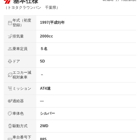
基本仕様
（トヨタクラウンバン 千葉県）
年式（初度
1997(平成9)年
登録）
排気量
2000cc
乗車定員
５名
ドア
5D
エコカー減
－
税対象車
ミッション
AT4速
過給器
―
車体色
シルバー
駆動方式
2WD
車台番号下
885