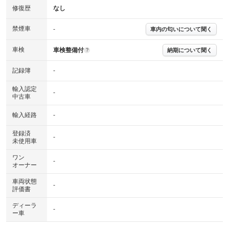
修復歴
なし
禁煙車
-
車内の匂いについて聞く
車検
車検整備付
納期について聞く
?
記録簿
-
輸入認定
-
中古車
輸入経路
-
登録済
-
未使用車
ワン
-
オーナー
車両状態
-
評価書
ディーラ
-
ー車