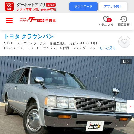
グーネットアプリ
RENEW
ダウンロード
アプリを開く
メアド不要で問い合わせ可能
0
お気に入り
閲覧履歴
トヨタ クラウンバン
ＳＤＸ スーパーデラックス 修復歴無し 走行７９０００キロ
ＧＳ１３６Ｖ １Ｇ－ＦＥエンジン ９代目 フェンダーミラー
もっと見る
（千葉県）
1
/52