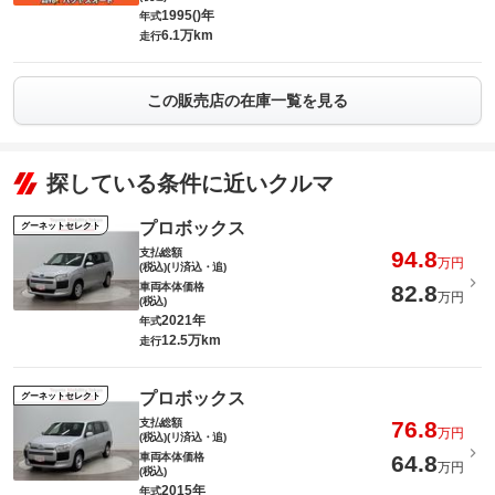
1995()年
年式
6.1万km
走行
この販売店の在庫一覧を見る
探している条件に近いクルマ
プロボックス
グーネットセレクト
支払総額
94.8
万円
(税込)(リ済込・追)
車両本体価格
82.8
万円
(税込)
2021年
年式
12.5万km
走行
プロボックス
グーネットセレクト
支払総額
76.8
万円
(税込)(リ済込・追)
車両本体価格
64.8
万円
(税込)
2015年
年式