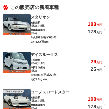
この販売店の新着車種
スタリオン
支払総額
188
万円
(税込)(リ済込)
車両本体価格
178
万円
(税込)
1988(昭和63)年
年式
12.5万km
走行
デイズルークス
支払総額
29
万円
(税込)(リ済込)
車両本体価格
25
万円
(税込)
2015(平成27)年
年式
9.0万km
走行
ユーノスロードスター
グーネットセレクト
支払総額
198
万円
(税込)(リ済込)
車両本体価格
178
万円
(税込)