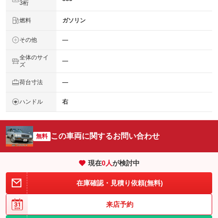
3桁
燃料
ガソリン
その他
―
全体のサイ
―
ズ
荷台寸法
―
ハンドル
右
この車両に関するお問い合わせ
無料
現在
0
人
が検討中
在庫確認・見積り依頼(無料)
来店予約