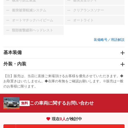
横滑り防止装置
衝突安全ボディ
：装備なし
：装備なし
衝突被害軽減システム
クリアランスソナー
：装備なし
：装備なし
オートマチックハイビーム
オートライト
：装備なし
：装備なし
頸部衝撃緩和ヘッドレスト
：装備なし
装備略号／用語解説
基本装備
エアバッグ
外装・内装
：装備なし
スライドドア
カーナビ
：装備なし
：装備なし
【注】販売は、当店に直接ご来場頂けるお客様を優先させていただきます。◆
お取置きはいたしません。◆在庫の有無をご確認お願いします。※販売は一般
サンルーフ
ABS
TV
：装備なし
：装備なし
：装備なし
のお客様に限ります。
エアコン
Wエアコン
オーディオ
：装備あり
：装備なし
：装備なし
この車両に関するお問い合わせ
リフトアップ
パワーステアリング
無料
ビジュアル
：装備なし
：装備あり
：装備なし
ダウンヒルアシストコントロール
アルミホイール
：装備なし
：装備なし
現在
0
人
が検討中
パワーウィンドウ
盗難防止システム
革シート
ハーフレザーシート
：装備なし
：装備なし
：装備なし
：装備なし