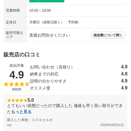
エアサスペンション
ヘッドライトウォッシャー
：装備なし
：装備なし
営業時間
10:00～18:00
装備略号／用語解説
定休日
月曜日（祝祭日除く） 予約制
販売可能エ
直接お問合せください
陸送費について聞く
リア
販売店の口コミ
総合評価
4.9
お問い合わせ（見積り）
（5点満点中）
4.9
4.8
納車までの対応
4.9
説明の分かりやすさ
4.9
オススメ度
900件
5.0
とてもいい状態だったので購入した 連絡も早く良い取引ができ
た
もっと見る
購入した車種：スズキセルボ
nat
2026年08月01日