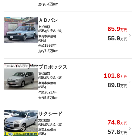
6.4万km
走行
ＡＤバン
支払総額
65.9
万円
(税込)(リ済込・追)
車両本体価格
55.9
万円
(税込)
1993年
年式
7.3万km
走行
プロボックス
グーネットセレクト
支払総額
101.8
万円
(税込)(リ済込・追)
車両本体価格
89.8
万円
(税込)
2021年
年式
5.5万km
走行
サクシード
支払総額
74.8
万円
(税込)(リ済込・追)
車両本体価格
57.8
万円
(税込)