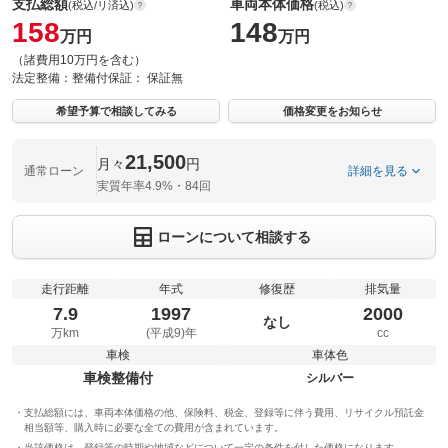
支払総額
車両本体価格
(税込/リ済込)
(税込)
158
148
万円
万円
（諸費用10万円を含む）
法定整備：
整備付
保証：
保証無
希望予算で相談してみる
価格変更をお知らせ
21,500
月々
円
通常ローン
詳細を見る
実質年率4.9%・84回
ローンについて相談する
走行距離
年式
修復歴
排気量
7.9
1997
2000
なし
万km
(平成9)年
cc
車検
車体色
車検整備付
シルバー
支払総額には、車両本体価格の他、保険料、税金、登録等に伴う費用、リサイクル預託金
相当額等、購入時に必要な全ての費用が含まれています。
当該価格は、登録等の時期や地域などについて一定の条件を付した価格になります。