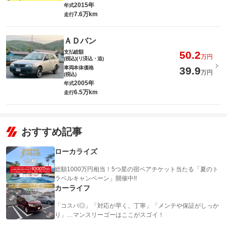
2015年
年式
7.6万km
走行
ＡＤバン
支払総額
50.2
万円
(税込)(リ済込・追)
車両本体価格
39.9
万円
(税込)
2005年
年式
6.5万km
走行
おすすめ記事
ローカライズ
総額1000万円相当！5つ星の宿ペアチケット当たる「夏のト
ラベルキャンペーン」開催中!!
カーライフ
「コスパ◎」「対応が早く、丁寧」「メンテや保証がしっか
り」…マンスリーゴーはここがスゴイ！