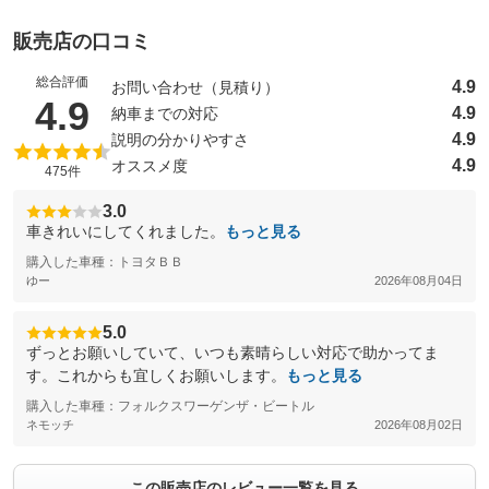
販売店の口コミ
総合評価
4.9
お問い合わせ（見積り）
（5点満点中）
4.9
4.9
納車までの対応
4.9
説明の分かりやすさ
4.9
オススメ度
475件
3.0
車きれいにしてくれました。
もっと見る
購入した車種：トヨタＢＢ
ゆー
2026年08月04日
5.0
ずっとお願いしていて、いつも素晴らしい対応で助かってま
す。これからも宜しくお願いします。
もっと見る
購入した車種：フォルクスワーゲンザ・ビートル
ネモッチ
2026年08月02日
この販売店のレビュー一覧を見る