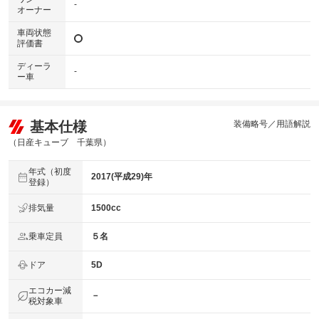
-
オーナー
車両状態
評価書
ディーラ
-
ー車
基本仕様
装備略号／用語解説
（日産キューブ 千葉県）
年式（初度
2017(平成29)年
登録）
排気量
1500cc
乗車定員
５名
ドア
5D
エコカー減
－
税対象車