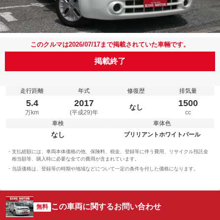
このクルマは2026/07/17まで掲載されていた車輛です。
掲載終了
走行距離
年式
修復歴
排気量
5.4
2017
1500
なし
万km
(平成29)年
cc
車検
車体色
なし
ブリリアントホワイトパール
支払総額には、車両本体価格の他、保険料、税金、登録等に伴う費用、リサイクル預託金
相当額等、購入時に必要な全ての費用が含まれています。
当該価格は、登録等の時期や地域などについて一定の条件を付した価格になります。
この車両に関するお問い合わせ
無料