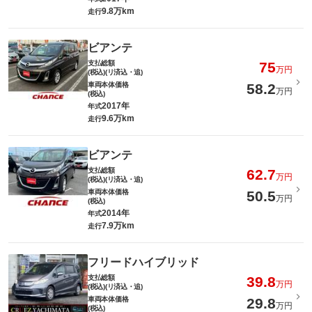
9.8万km
走行
ビアンテ
支払総額
75
万円
(税込)(リ済込・追)
車両本体価格
58.2
万円
(税込)
2017年
年式
9.6万km
走行
ビアンテ
支払総額
62.7
万円
(税込)(リ済込・追)
車両本体価格
50.5
万円
(税込)
2014年
年式
7.9万km
走行
フリードハイブリッド
支払総額
39.8
万円
(税込)(リ済込・追)
車両本体価格
29.8
万円
(税込)