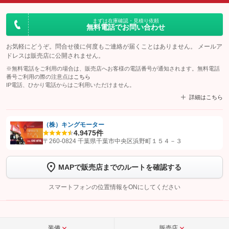
まずは在庫確認・見積り依頼
無料電話でお問い合わせ
お気軽にどうぞ。問合せ後に何度もご連絡が届くことはありません。 メールア
ドレスは販売店に公開されません。
※無料電話をご利用の場合は、販売店へお客様の電話番号が通知されます。無料電話
番号ご利用の際の注意点は
こちら
IP電話、ひかり電話からはご利用いただけません。
詳細はこちら
（株）キングモーター
4.9
475件
【STEP1】
認証画面でグーネットを友だち追加してから「許可する」ボタンを押
〒260-0824 千葉県千葉市中央区浜野町１５４－３
します
MAPで販売店までのルートを確認する
【STEP2】
トーク画面で
ボタンをタップして問い合わせを
完了してください。
スマートフォンの位置情報をONにしてください
こちら
装備
販売店