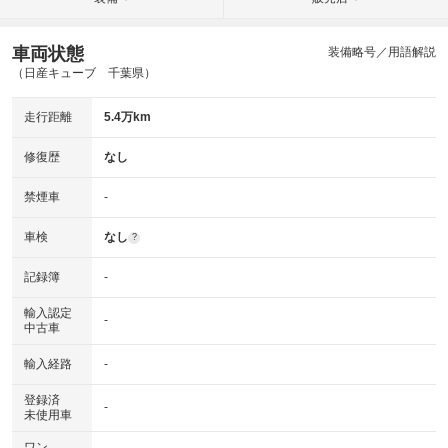
車両状態
装備略号／用語解説
（日産キューブ 千葉県）
走行距離
5.4万km
修復歴
なし
禁煙車
-
車検
なし
?
記録簿
-
輸入認定
-
中古車
輸入経路
-
登録済
-
未使用車
ワン