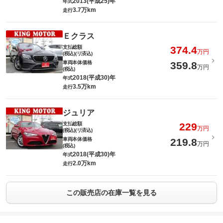
2013(平成25)年
年式
3.7万km
走行
Ｅクラス
支払総額
374.4
万円
(税込)(リ済込)
車両本体価格
359.8
万円
(税込)
2018(平成30)年
年式
3.5万km
走行
ジュリア
支払総額
229
万円
(税込)(リ済込)
車両本体価格
219.8
万円
(税込)
2018(平成30)年
年式
2.0万km
走行
この販売店の在庫一覧を見る