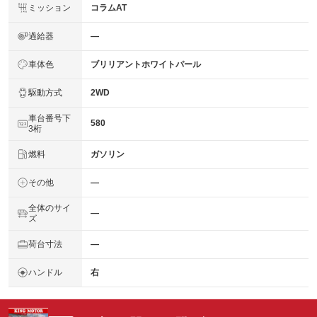
ミッション
コラムAT
過給器
―
車体色
ブリリアントホワイトパール
駆動方式
2WD
車台番号下
580
3桁
燃料
ガソリン
その他
―
全体のサイ
―
ズ
荷台寸法
―
ハンドル
右