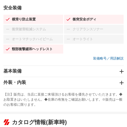
安全装備
横滑り防止装置
衝突安全ボディ
：装備あり
：装備あり
衝突被害軽減システム
クリアランスソナー
：装備なし
：装備なし
オートマチックハイビーム
オートライト
：装備なし
：装備なし
頸部衝撃緩和ヘッドレスト
：装備あり
装備略号／用語解説
基本装備
エアバッグ：運転席/助手席
外装・内装
：装備あり
スライドドア
カーナビ：メモリーナビ他
：装備なし
：装備あり
【注】販売は、当店に直接ご来場頂けるお客様を優先させていただきます。◆
お取置きはいたしません。◆在庫の有無をご確認お願いします。※販売は一般
サンルーフ
ABS
TV：フルセグ
：装備なし
：装備あり
：装備あり
のお客様に限ります。
エアコン
Wエアコン
オーディオ：CDまたはCDチェンジャー／ミュージックプレイヤー接続
：装備あり
：装備なし
：装備あり
可
リフトアップ
パワーステアリング
カタログ情報(新車時)
：装備なし
：装備あり
ビジュアル：-／DVD再生
：装備あり