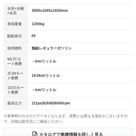
ダウンヒルアシストコントロール
：装備なし
アルミホイール
全長×全幅
：装備なし
3890x1695x1650mm
×全高
パワーウィンドウ
盗難防止システム
：装備あり
：装備あり
革シート
ハーフレザーシート
：装備なし
：装備なし
車両重量
1200kg
アイドリングストップ
ドライブレコーダー
：装備あり
：装備なし
キーレス
LEDヘッドランプ
：装備あり
：装備なし
USB入力端子
Bluetooth接続
駆動形式
FF
：装備なし
：装備あり
HID(キセノンライト)
ポータブルナビ
：装備なし
：装備なし
100V電源
クリーンディーゼル
使用燃料
無鉛レギュラーガソリン
：装備なし
：装備なし
バックカメラ
ETC
：装備なし
：装備あり
センターデフロック
：装備なし
WLTCモ
エアロ
スマートキー
－km/リットル
：装備なし
：装備あり
ード燃費
レンタカーアップ
展示・試乗車
：装備なし
：装備なし
ローダウン
ランフラットタイヤ
：装備なし
：装備なし
JC08モー
19.0km/リットル
ド燃費
電動格納ミラー
：装備あり
パワーシート
3列シート
：装備なし
：装備なし
10/15モー
装備略号／用語解説
－km/リットル
ド燃費
ベンチシート
フルフラットシート
：装備あり
：装備なし
チップアップシート
オットマン
最高出力
111ps(82kW)/6000rpm
：装備なし
：装備なし
電動格納サードシート
シートヒーター
：装備なし
：装備なし
※新車時のカタログデータとなります。実際とは異なる場合がございますの
で、詳細は販売店にご確認ください。
ウォークスルー
後席モニター
：装備なし
：装備なし
カタログで車種情報を詳しく見る
電動リアゲート
フロントカメラ