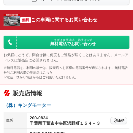
：装備なし
：装備なし
シートエアコン
全周囲カメラ
：装備なし
：装備あり
この車両に関するお問い合わせ
サイドカメラ
無料
ルーフレール
：装備なし
：装備なし
エアサスペンション
ヘッドライトウォッシャー
：装備なし
：装備なし
装備略号／用語解説
まずは在庫確認・見積り依頼
無料電話でお問い合わせ
お気軽にどうぞ。問合せ後に何度もご連絡が届くことはありません。メールア
ドレスは販売店に公開されません。
※無料電話をご利用の場合は、販売店へお客様の電話番号が通知されます。無料電話
番号ご利用の際の注意点は
こちら
IP電話、ひかり電話からはご利用いただけません。
販売店情報
（株）キングモーター
260-0824
住所
MAP
千葉県千葉市中央区浜野町１５４－３