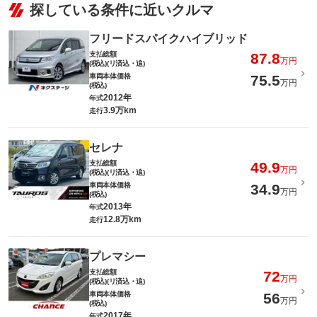
探している条件に近いクルマ
フリードスパイクハイブリッド
支払総額
87.8
万円
(税込)(リ済込・追)
車両本体価格
75.5
万円
(税込)
2012年
年式
3.9万km
走行
セレナ
支払総額
49.9
万円
(税込)(リ済込・追)
車両本体価格
34.9
万円
(税込)
2013年
年式
12.8万km
走行
プレマシー
支払総額
72
万円
(税込)(リ済込・追)
車両本体価格
56
万円
(税込)
2017年
年式