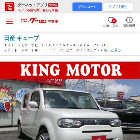
グーネットアプリ
RENEW
ダウンロード
アプリを開く
メアド不要で問い合わせ可能
0
お気に入り
閲覧履歴
日産 キューブ
１５Ｘ メモリーナビ ＢｌｕｅｔｏｏｔｈＡｕｄｉｏ ＰＵＳＨ
スタート スマートキー ＥＴＣ フルセグ アイドリングストッ
もっと見る
プ（千葉県）