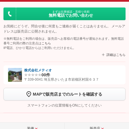
まずは在庫確認・見積り依頼
無料電話でお問い合わせ
お気軽にどうぞ。問合せ後に何度もご連絡が届くことはありません。 メールア
ドレスは販売店に公開されません。
※無料電話をご利用の場合は、販売店へお客様の電話番号が通知されます。無料電話
番号ご利用の際の注意点は
こちら
IP電話、ひかり電話からはご利用いただけません。
詳細はこちら
株式会社メティオ
0
0件
【STEP1】
認証画面でグーネットを友だち追加してから「許可する」ボタンを押
〒339-0041 埼玉県さいたま市岩槻区村国６３７
します
MAPで販売店までのルートを確認する
【STEP2】
トーク画面で
ボタンをタップして問い合わせを
完了してください。
スマートフォンの位置情報をONにしてください
こちら
装備
販売店