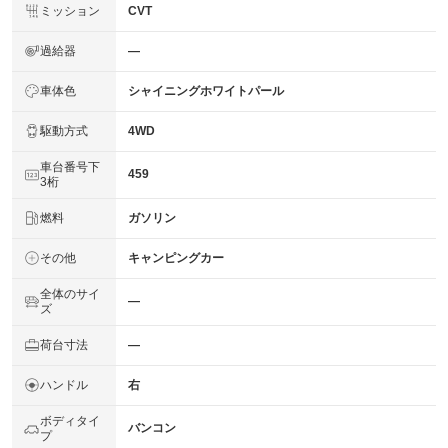
ミッション
CVT
過給器
―
車体色
シャイニングホワイトパール
駆動方式
4WD
車台番号下
459
3桁
燃料
ガソリン
その他
キャンピングカー
全体のサイ
―
ズ
荷台寸法
―
ハンドル
右
ボディタイ
バンコン
プ