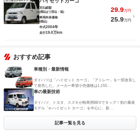
ハイゼットカーゴ
グーネットセレクト
支払総額
29.9
万円
(税込)(リ済込・追)
車両本体価格
25.9
万円
(税込)
2004年
年式
19.0万km
走行
おすすめ記事
車種別・最新情報
ダイハツは「ハイゼット カーゴ」「アトレー」を一部改良し
て発売した。メーカー希望小売価格は1,155…
車の最新技術
ダイハツ、トヨタ、スズキが軽商用BEVでタッグ！初の量産
モデル「e-ハイゼット カーゴ」を中心に、新…
記事一覧を見る