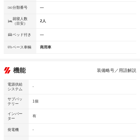
分類番号
―
就寝人数
2人
（目安）
ベッド付き
―
ベース車輌
商用車
機能
装備略号／用語解説
電源供給
-
システム
サブバッ
1個
テリー
インバー
有
ター
発電機
-