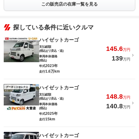
この販売店の在庫一覧を見る
探している条件に近いクルマ
ハイゼットカーゴ
支払総額
145.6
万円
(税込)(リ済込・追)
車両本体価格
139
万円
(税込)
2023年
年式
1.6万km
走行
ハイゼットカーゴ
グーネットセレクト
支払総額
148.8
万円
(税込)(リ済込・追)
車両本体価格
140.8
万円
(税込)
2025年
年式
15km
走行
ハイゼットカーゴ