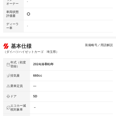
-
オーナー
車両状態
評価書
ディーラ
-
ー車
基本仕様
装備略号／用語解説
（ダイハツハイゼットカーゴ 埼玉県）
年式（初度
2024(令和6)年
登録）
排気量
660cc
乗車定員
―
ドア
5D
エコカー減
－
税対象車