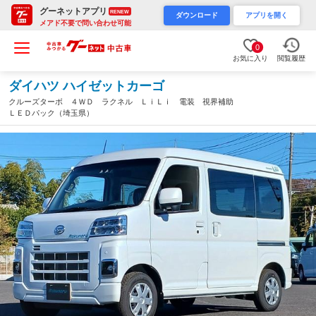
グーネットアプリ
RENEW
ダウンロード
アプリを開く
メアド不要で問い合わせ可能
0
お気に入り
閲覧履歴
ダイハツ ハイゼットカーゴ
クルーズターボ ４ＷＤ ラクネル ＬｉＬｉ 電装 視界補助
ＬＥＤパック（埼玉県）