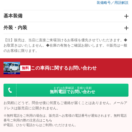
装備略号／用語解説
基本装備
エアバッグ：運転席/助手席
外装・内装
：装備あり
スライドドア
カーナビ
：装備なし
：装備なし
【注】販売は、当店に直接ご来場頂けるお客様を優先させていただきます。◆
お取置きはいたしません。◆在庫の有無をご確認お願いします。※販売は一般
サンルーフ
ABS
TV
：装備なし
：装備あり
：装備なし
のお客様に限ります。
エアコン
Wエアコン
オーディオ
：装備あり
：装備なし
：装備なし
この車両に関するお問い合わせ
リフトアップ
パワーステアリング
無料
ビジュアル
：装備なし
：装備あり
：装備なし
ダウンヒルアシストコントロール
アルミホイール
：装備なし
：装備なし
パワーウィンドウ
盗難防止システム
まずは在庫確認・見積り依頼
革シート
ハーフレザーシート
：装備あり
：装備あり
無料電話でお問い合わせ
：装備なし
：装備なし
アイドリングストップ
ドライブレコーダー
キーレス
LEDヘッドランプ
：装備あり
：装備なし
：装備あり
：装備あり
お気軽にどうぞ。問合せ後に何度もご連絡が届くことはありません。メールア
ドレスは販売店に公開されません。
USB入力端子
Bluetooth接続
HID(キセノンライト)
ポータブルナビ
：装備なし
：装備なし
：装備なし
：装備なし
※無料電話をご利用の場合は、販売店へお客様の電話番号が通知されます。無料電話
100V電源
クリーンディーゼル
番号ご利用の際の注意点は
こちら
バックカメラ
ETC
：装備なし
：装備なし
：装備あり
：装備なし
IP電話、ひかり電話からはご利用いただけません。
センターデフロック
エアロ
スマートキー
：装備なし