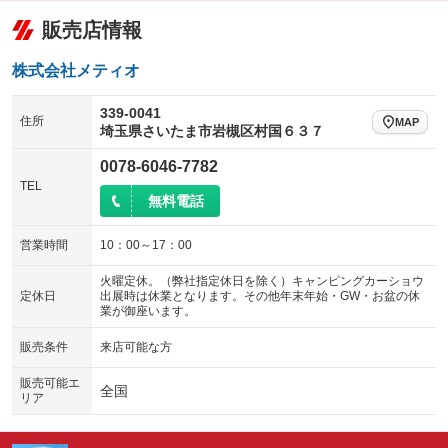
：装備なし
：装備あり
販売店情報
給水タンク
排水タンク
ローダウン
ランフラットタイヤ
：装備なし
：装備なし
：装備なし
：装備なし
温水設備
テレビ
パワーシート
3列シート
：装備なし
：装備なし
株式会社メティオ
：装備なし
：装備なし
可動式室内
テント接続可
ベンチシート
フルフラットシート
：装備なし
：装備なし
：装備なし
：装備なし
339-0041
住所
MAP
埼玉県さいたま市岩槻区村国６３７
クラッチレス
ヒッチメンバー
チップアップシート
オットマン
：装備なし
：装備なし
：装備なし
：装備なし
0078-6046-7782
坂道発進補助装置
レンタカーアップ
電動格納サードシート
シートヒーター
：装備なし
：装備なし
：装備なし
：装備なし
TEL
無料電話
展示・試乗車
ウォークスルー
後席モニター
：装備なし
：装備なし
：装備なし
電動格納ミラー
電動リアゲート
フロントカメラ
：装備なし
営業時間
10：00～17：00
：装備なし
：装備なし
装備略号／用語解説
シートエアコン
全周囲カメラ
火曜定休。（弊社指定休日を除く）キャンピングカーショウ
：装備なし
：装備なし
定休日
出展時は休業となります。その他年末年始・GW・お盆の休
業が御座います。
サイドカメラ
ルーフレール
：装備なし
：装備なし
エアサスペンション
ヘッドライトウォッシャー
販売条件
来店可能な方
：装備なし
：装備なし
FFヒーター
電子レンジ
販売可能エ
：装備なし
：装備なし
全国
リア
冷蔵庫 ３ＷＡＹ式
冷蔵庫 コンプレッサー式
：装備なし
：装備あり
プルダウンベッド（昇降式ベッ
プルダウンベッド・電動（昇降