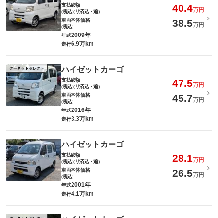
支払総額
40.4
万円
(税込)(リ済込・追)
車両本体価格
38.5
万円
(税込)
2009年
年式
6.9万km
走行
ハイゼットカーゴ
グーネットセレクト
支払総額
47.5
万円
(税込)(リ済込・追)
車両本体価格
45.7
万円
(税込)
2016年
年式
3.3万km
走行
ハイゼットカーゴ
支払総額
28.1
万円
(税込)(リ済込・追)
車両本体価格
26.5
万円
(税込)
2001年
年式
4.1万km
走行