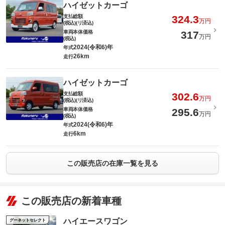
ハイゼットカーゴ
支払総額
324.3
万円
(税込)(リ済込)
車両本体価格
317
万円
(税込)
2024(令和6)年
年式
26km
走行
ハイゼットカーゴ
支払総額
302.6
万円
(税込)(リ済込)
車両本体価格
295.6
万円
(税込)
2024(令和6)年
年式
6km
走行
この販売店の在庫一覧を見る
この販売店の新着車種
ハイエースワゴン
グーネットセレクト