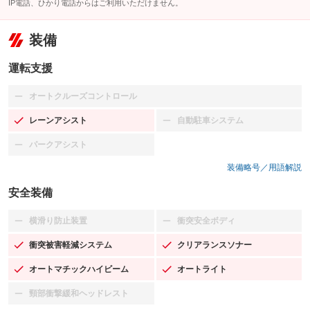
IP電話、ひかり電話からはご利用いただけません。
装備
運転支援
オートクルーズコントロール
：装備なし
レーンアシスト
自動駐車システム
：装備あり
：装備なし
パークアシスト
：装備なし
装備略号／用語解説
安全装備
横滑り防止装置
衝突安全ボディ
：装備なし
：装備なし
衝突被害軽減システム
クリアランスソナー
：装備あり
：装備あり
オートマチックハイビーム
オートライト
：装備あり
：装備あり
頸部衝撃緩和ヘッドレスト
：装備なし