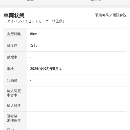
車両状態
装備略号／用語解説
（ダイハツハイゼットカーゴ 埼玉県）
走行距離
8km
修復歴
なし
禁煙車
-
車検
2026(令和8)年5月
?
記録簿
-
輸入認定
-
中古車
輸入経路
-
登録済
-
未使用車
ワン