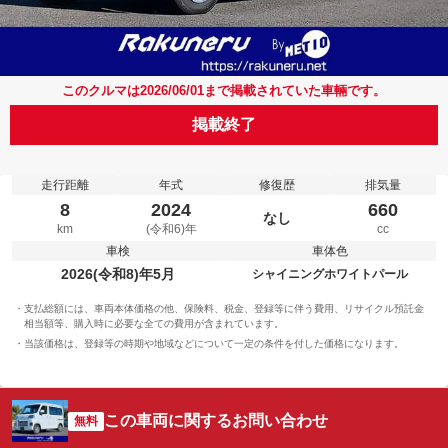
このクルマは2026/06/01まで掲載されていた車輛です。
掲載終了
走行距離
年式
修復歴
排気量
8
2024
660
なし
km
(令和6)年
cc
車検
車体色
2026(令和8)年5月
シャイニングホワイトパール
支払総額には、車両本体価格の他、保険料、税金、登録等に伴う費用、リサイクル預託金
相当額等、購入時に必要な全ての費用が含まれています。
当該価格は、登録等の時期や地域などについて一定の条件を付した価格になります。
この車両に関するお問い合わせ
無料