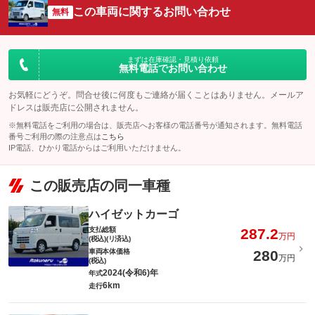
：装備なし
：装備なし
ド）
式ベッド）
この車両に関するお問い合わせ
無料
バンクベッド
二段ベッド
：装備なし
：装備なし
座席兼用
常設ベッド
：装備なし
：装備なし
まずは在庫確認・見積り依頼
無料電話でお問い合わせ
組立ベッド・電動
組立ベッド
：装備なし
：装備あり
お気軽にどうぞ。問合せ後に何度もご連絡が届くことはありません。メールア
キッチン（シンク）
キッチン（コンロ）
ドレスは販売店に公開されません。
：装備なし
：装備なし
※無料電話をご利用の場合は、販売店へお客様の電話番号が通知されます。無料電話
トイレ
ルーフエアコン
：装備なし
：装備なし
番号ご利用の際の注意点は
こちら
IP電話、ひかり電話からはご利用いただけません。
ウインドウエアコン
テーブル
：装備なし
：装備あり
シャワー
サイドオーニング
この販売店の同一車種
：装備なし
：装備なし
ポップアップルーフ
網戸
：装備なし
：装備なし
ハイゼットカーゴ
装備略号／用語解説
支払総額
287.2
万円
(税込)(リ済込)
車両本体価格
280
万円
(税込)
2024(令和6)年
年式
6km
走行