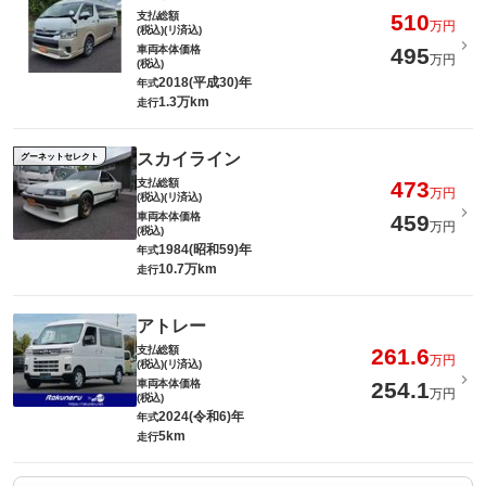
支払総額
510
万円
(税込)(リ済込)
車両本体価格
495
万円
(税込)
2018(平成30)年
年式
1.3万km
走行
スカイライン
グーネットセレクト
支払総額
473
万円
(税込)(リ済込)
車両本体価格
459
万円
(税込)
1984(昭和59)年
年式
10.7万km
走行
アトレー
支払総額
261.6
万円
(税込)(リ済込)
車両本体価格
254.1
万円
(税込)
2024(令和6)年
年式
5km
走行