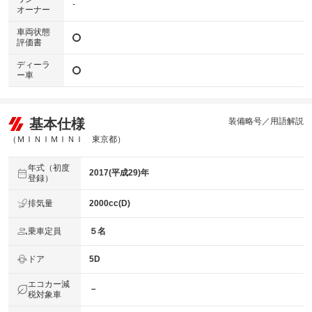
-
オーナー
車両状態
評価書
ディーラ
ー車
基本仕様
装備略号／用語解説
（ＭＩＮＩＭＩＮＩ 東京都）
年式（初度
2017(平成29)年
登録）
排気量
2000cc(D)
乗車定員
５名
ドア
5D
エコカー減
－
税対象車