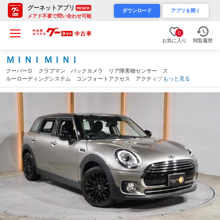
グーネットアプリ
RENEW
ダウンロード
アプリを開く
メアド不要で問い合わせ可能
0
お気に入り
閲覧履歴
ＭＩＮＩ ＭＩＮＩ
クーパーＤ クラブマン バックカメラ リア障害物センサー ス
ルーローディングシステム コンフォートアクセス アクティブク
もっと見る
ルコン ドアプロジェクター ＬＥＤヘッドライト／フォグラン
プ 純正ナビ ＥＴＣ２．０ 整備付（東京都）