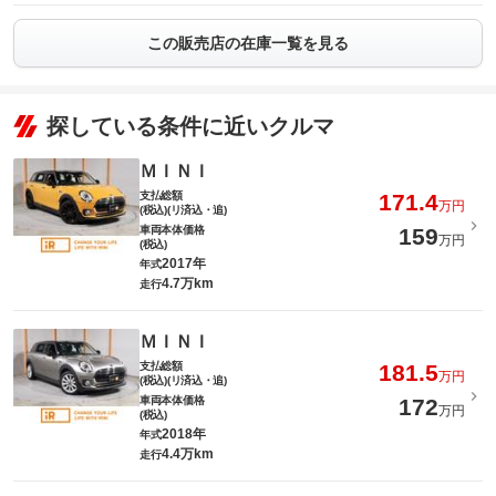
この販売店の在庫一覧を見る
探している条件に近いクルマ
ＭＩＮＩ
支払総額
171.4
万円
(税込)(リ済込・追)
車両本体価格
159
万円
(税込)
2017年
年式
4.7万km
走行
ＭＩＮＩ
支払総額
181.5
万円
(税込)(リ済込・追)
車両本体価格
172
万円
(税込)
2018年
年式
4.4万km
走行