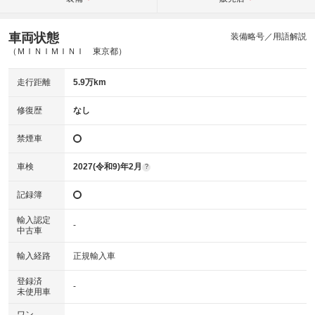
車両状態
装備略号／用語解説
（ＭＩＮＩＭＩＮＩ 東京都）
走行距離
5.9万km
修復歴
なし
禁煙車
車検
2027(令和9)年2月
?
記録簿
輸入認定
-
中古車
輸入経路
正規輸入車
登録済
-
未使用車
ワン