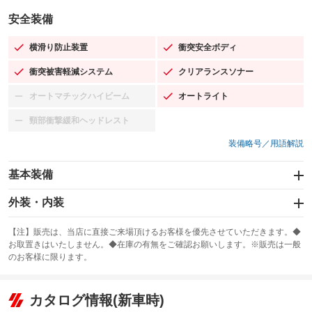
安全装備
横滑り防止装置
衝突安全ボディ
：装備あり
：装備あり
衝突被害軽減システム
クリアランスソナー
：装備あり
：装備あり
オートマチックハイビーム
オートライト
：装備なし
：装備あり
頸部衝撃緩和ヘッドレスト
：装備なし
装備略号／用語解説
基本装備
エアバッグ：運転席/助手席/サイド
外装・内装
：装備あり
スライドドア
カーナビ：HDDナビ
：装備なし
：装備あり
【注】販売は、当店に直接ご来場頂けるお客様を優先させていただきます。◆
お取置きはいたしません。◆在庫の有無をご確認お願いします。※販売は一般
サンルーフ
ABS
TV
：装備なし
：装備あり
：装備なし
のお客様に限ります。
エアコン
Wエアコン
オーディオ：ミュージックプレイヤー接続可／ミュージックサーバー
：装備あり
：装備なし
：装備あり
リフトアップ
パワーステアリング
カタログ情報(新車時)
ビジュアル
：装備なし
：装備あり
：装備なし