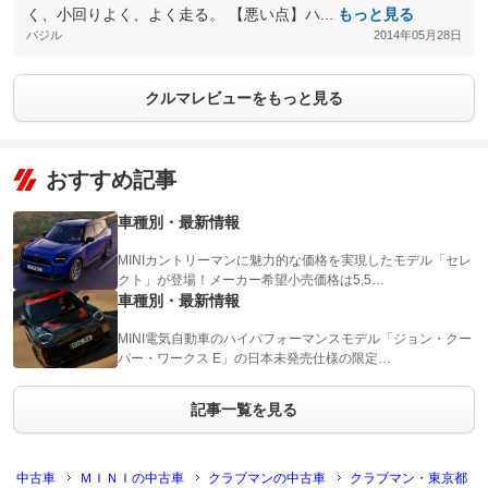
く、小回りよく、よく走る。 【悪い点】ハ...
もっと見る
バジル
2014年05月28日
クルマレビューをもっと見る
おすすめ記事
車種別・最新情報
MINIカントリーマンに魅力的な価格を実現したモデル「セレ
クト」が登場！メーカー希望小売価格は5,5…
車種別・最新情報
MINI電気自動車のハイパフォーマンスモデル「ジョン・クー
パー・ワークス E」の日本未発売仕様の限定…
記事一覧を見る
中古車
ＭＩＮＩの中古車
クラブマンの中古車
クラブマン・東京都