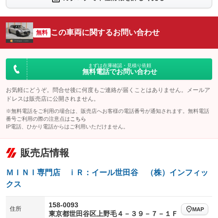
シートエアコン
全周囲カメラ
：装備なし
：装備なし
サイドカメラ
ルーフレール
この車両に関するお問い合わせ
：装備なし
無料
：装備なし
エアサスペンション
ヘッドライトウォッシャー
：装備なし
：装備なし
装備略号／用語解説
まずは在庫確認・見積り依頼
無料電話でお問い合わせ
お気軽にどうぞ。問合せ後に何度もご連絡が届くことはありません。メールア
ドレスは販売店に公開されません。
※無料電話をご利用の場合は、販売店へお客様の電話番号が通知されます。無料電話
番号ご利用の際の注意点は
こちら
IP電話、ひかり電話からはご利用いただけません。
販売店情報
ＭＩＮＩ専門店 ｉＲ：イール世田谷 （株）インフィッ
クス
158-0093
住所
MAP
東京都世田谷区上野毛４－３９－７－１Ｆ