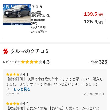
３０８
支払総額
139.5
万円
(税込)(リ済込・追)
車両本体価格
125.9
万円
(税込)
2018年
年式
3.9万km
走行
クルマのクチコミ
4.3
325
レビュー総合
投稿数
4.1
【総合評価】 次買う車は絶対外車にしようと思っていて購入し
ました。まずデザインが抜群にいいと思います。車もしっか
り...
もっと見る
ミニオーナー
2013年07月18日
4.4
【総合評価】とにかく満足 【良い点】可愛くて、かっこいよ