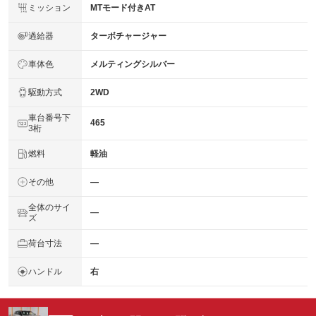
ミッション
MTモード付きAT
過給器
ターボチャージャー
車体色
メルティングシルバー
駆動方式
2WD
車台番号下
465
3桁
燃料
軽油
その他
―
全体のサイ
―
ズ
荷台寸法
―
ハンドル
右