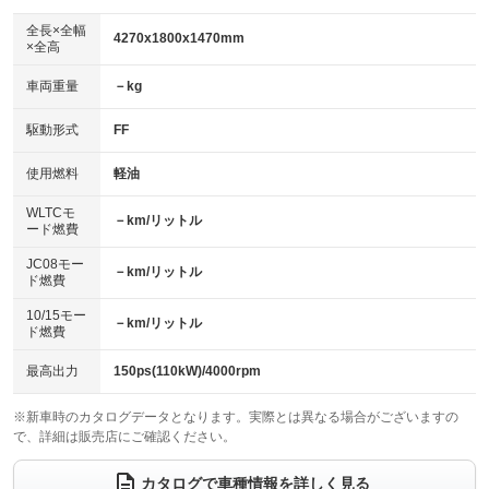
ダウンヒルアシストコントロール
アルミホイール：17インチ
：装備なし
：装備あり
全長×全幅
4270x1800x1470mm
×全高
パワーウィンドウ
盗難防止システム
革シート
ハーフレザーシート
：装備あり
：装備あり
：装備なし
：装備なし
車両重量
－kg
アイドリングストップ
ドライブレコーダー
キーレス
LEDヘッドランプ
：装備あり
：装備なし
：装備あり
：装備あり
USB入力端子
Bluetooth接続
駆動形式
FF
HID(キセノンライト)
ポータブルナビ
：装備あり
：装備あり
：装備なし
：装備なし
100V電源
クリーンディーゼル
バックカメラ
ETC2.0
使用燃料
軽油
：装備あり
：装備あり
：装備あり
：装備あり
センターデフロック
エアロ
スマートキー
：装備なし
WLTCモ
：装備なし
：装備あり
－km/リットル
ード燃費
レンタカーアップ
展示・試乗車
ローダウン
ランフラットタイヤ
：装備なし
：装備なし
：装備なし
：装備なし
JC08モー
－km/リットル
ド燃費
電動格納ミラー
パワーシート
3列シート
：装備あり
：装備なし
：装備なし
10/15モー
装備略号／用語解説
－km/リットル
ベンチシート
フルフラットシート
ド燃費
：装備なし
：装備なし
チップアップシート
オットマン
：装備なし
：装備なし
最高出力
150ps(110kW)/4000rpm
電動格納サードシート
シートヒーター
：装備なし
：装備なし
※新車時のカタログデータとなります。実際とは異なる場合がございますの
で、詳細は販売店にご確認ください。
ウォークスルー
後席モニター
：装備なし
：装備なし
電動リアゲート
フロントカメラ
カタログで車種情報を詳しく見る
：装備なし
：装備なし