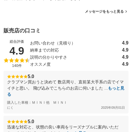
メッセージをもっと見る
販売店の口コミ
総合評価
4.9
お問い合わせ（見積り）
（5点満点中）
4.9
4.9
納車までの対応
4.9
説明の分かりやすさ
4.9
オススメ度
140件
5.0
クラブマン買おうと決めて 数店周り、直前某大手系の店でイマ
イチと思い。 飛び込みでこちらのお店に伺いました ...
もっと見
る
購入した車種：ＭＩＮＩ他 ＭＩＮＩ
にく
2025年09月01日
5.0
迅速な対応と、状態の良い車両をリーズナブルに案内いただ