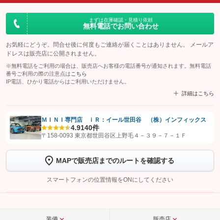
まずは在庫確認・見積り依頼
無料電話でお問い合わせ
お気軽にどうぞ。問合せ後に何度もご連絡が届くことはありません。 メールア
ドレスは販売店に公開されません。
※無料電話をご利用の場合は、販売店へお客様の電話番号が通知されます。無料電話
番号ご利用の際の注意点は
こちら
IP電話、ひかり電話からはご利用いただけません。
詳細はこちら
ＭＩＮＩ専門店 ｉＲ：イール世田谷 （株）インフィックス
4.9
140件
【STEP1】
認証画面でグーネットを友だち追加してから「許可する」ボタンを押
〒158-0093 東京都世田谷区上野毛４－３９－７－１Ｆ
します
MAPで販売店までのルートを確認する
【STEP2】
トーク画面で
ボタンをタップして問い合わせを
完了してください。
スマートフォンの位置情報をONにしてください
こちら
装備
販売店