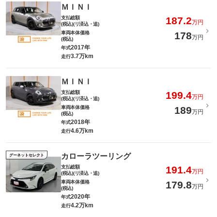
ＭＩＮＩ
支払総額
187.2
万円
(税込)(リ済込・追)
車両本体価格
178
万円
(税込)
2017年
年式
3.7万km
走行
ＭＩＮＩ
支払総額
199.4
万円
(税込)(リ済込・追)
車両本体価格
189
万円
(税込)
2018年
年式
4.6万km
走行
カローラツーリング
グーネットセレクト
支払総額
191.4
万円
(税込)(リ済込・追)
車両本体価格
179.8
万円
(税込)
2020年
年式
4.2万km
走行