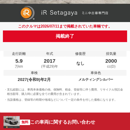
このクルマは2026/07/11まで掲載されていた車輛です。
掲載終了
走行距離
年式
修復歴
排気量
5.9
2017
2000
なし
万km
(平成29)年
cc(D)
車検
車体色
2027(令和9)年2月
メルティングシルバー
支払総額には、車両本体価格の他、保険料、税金、登録等に伴う費用、リサイクル預託金
相当額等、購入時に必要な全ての費用が含まれています。
当該価格は、登録等の時期や地域などについて一定の条件を付した価格になります。
この車両に関するお問い合わせ
無料