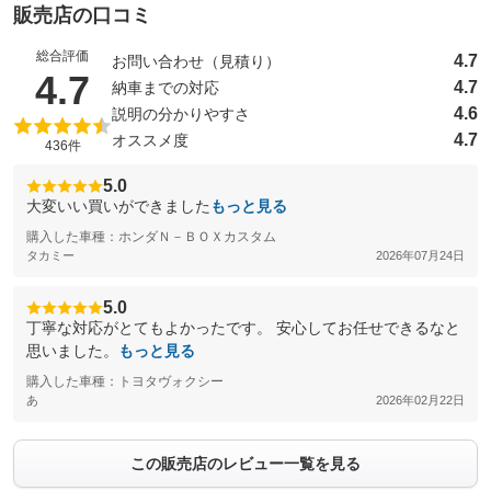
販売店の口コミ
総合評価
4.7
お問い合わせ（見積り）
（5点満点中）
4.7
4.7
納車までの対応
4.6
説明の分かりやすさ
4.7
オススメ度
436件
5.0
大変いい買いができました
もっと見る
購入した車種：ホンダＮ－ＢＯＸカスタム
タカミー
2026年07月24日
5.0
丁寧な対応がとてもよかったです。 安心してお任せできるなと
思いました。
もっと見る
購入した車種：トヨタヴォクシー
あ
2026年02月22日
この販売店のレビュー一覧を見る