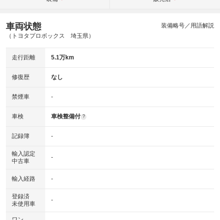
車両状態
装備略号／用語解説
（トヨタプロボックス 埼玉県）
走行距離
5.1万km
修復歴
なし
禁煙車
-
車検
車検整備付
?
記録簿
-
輸入認定
-
中古車
輸入経路
-
登録済
-
未使用車
ワン