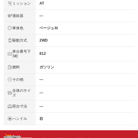
ミッション
AT
過給器
―
車体色
ベージュＭ
駆動方式
2WD
車台番号下
812
3桁
燃料
ガソリン
その他
―
全体のサイ
―
ズ
荷台寸法
―
ハンドル
右