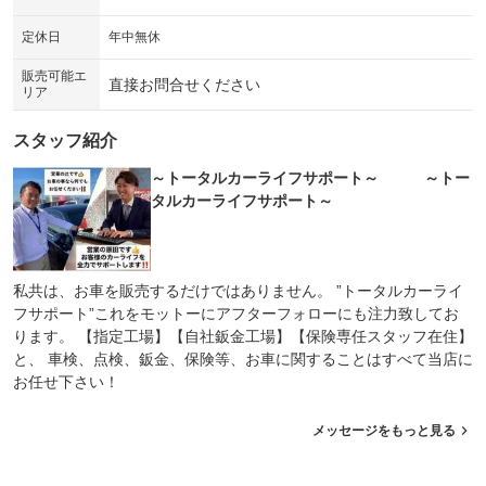
シートエアコン
全周囲カメラ
：装備なし
：装備なし
定休日
年中無休
サイドカメラ
ルーフレール
：装備なし
：装備なし
販売可能エ
直接お問合せください
リア
エアサスペンション
ヘッドライトウォッシャー
：装備なし
：装備なし
スタッフ紹介
装備略号／用語解説
～トータルカーライフサポート～ ～トー
タルカーライフサポート～
私共は、お車を販売するだけではありません。 ”トータルカーライ
フサポート”これをモットーにアフターフォローにも注力致してお
ります。 【指定工場】【自社鈑金工場】【保険専任スタッフ在住】
と、 車検、点検、鈑金、保険等、お車に関することはすべて当店に
お任せ下さい！
メッセージをもっと見る