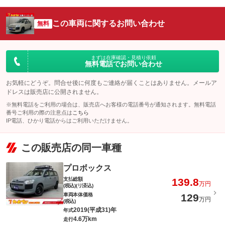
この車両に関するお問い合わせ
無料
まずは在庫確認・見積り依頼
無料電話でお問い合わせ
お気軽にどうぞ。問合せ後に何度もご連絡が届くことはありません。メールア
ドレスは販売店に公開されません。
※無料電話をご利用の場合は、販売店へお客様の電話番号が通知されます。無料電話
番号ご利用の際の注意点は
こちら
IP電話、ひかり電話からはご利用いただけません。
この販売店の同一車種
プロボックス
支払総額
139.8
万円
(税込)(リ済込)
車両本体価格
129
万円
(税込)
2019(平成31)年
年式
4.6万km
走行