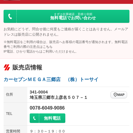
ダウンヒルアシストコントロール
アルミホイール
：装備なし
：装備なし
パワーウィンドウ
盗難防止システム
まずは在庫確認・見積り依頼
革シート
ハーフレザーシート
：装備あり
：装備なし
無料電話でお問い合わせ
：装備なし
：装備なし
アイドリングストップ
ドライブレコーダー
キーレス
LEDヘッドランプ
：装備なし
：装備なし
：装備あり
：装備なし
お気軽にどうぞ。問合せ後に何度もご連絡が届くことはありません。メールア
ドレスは販売店に公開されません。
USB入力端子
Bluetooth接続
HID(キセノンライト)
ポータブルナビ
：装備なし
：装備なし
：装備なし
：装備なし
※無料電話をご利用の場合は、販売店へお客様の電話番号が通知されます。無料電話
100V電源
クリーンディーゼル
番号ご利用の際の注意点は
こちら
バックカメラ
ETC
：装備なし
：装備なし
：装備なし
：装備あり
IP電話、ひかり電話からはご利用いただけません。
センターデフロック
エアロ
スマートキー
：装備なし
：装備なし
：装備なし
販売店情報
レンタカーアップ
展示・試乗車
ローダウン
ランフラットタイヤ
：装備なし
：装備なし
：装備なし
：装備なし
電動格納ミラー
パワーシート
3列シート
：装備なし
カーセブンＭＥＧＡ三郷店 （株）トーサイ
：装備なし
：装備なし
装備略号／用語解説
ベンチシート
フルフラットシート
：装備なし
：装備なし
341-0004
住所
MAP
埼玉県三郷市上彦名５０７－１
チップアップシート
オットマン
：装備なし
：装備なし
0078-6049-9086
電動格納サードシート
シートヒーター
：装備なし
：装備なし
TEL
無料電話
ウォークスルー
後席モニター
：装備なし
：装備なし
電動リアゲート
フロントカメラ
営業時間
９：３０～１９：００
：装備なし
：装備なし