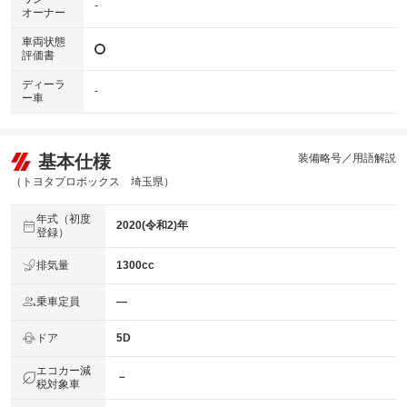
-
オーナー
車両状態
評価書
ディーラ
-
ー車
基本仕様
装備略号／用語解説
（トヨタプロボックス 埼玉県）
年式（初度
2020(令和2)年
登録）
排気量
1300cc
乗車定員
―
ドア
5D
エコカー減
－
税対象車