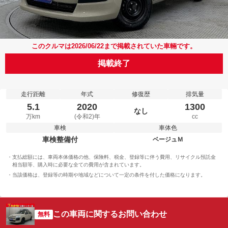
このクルマは2026/06/22まで掲載されていた車輛です。
掲載終了
走行距離
年式
修復歴
排気量
5.1
2020
1300
なし
万km
(令和2)年
cc
車検
車体色
車検整備付
ベージュＭ
支払総額には、車両本体価格の他、保険料、税金、登録等に伴う費用、リサイクル預託金
相当額等、購入時に必要な全ての費用が含まれています。
当該価格は、登録等の時期や地域などについて一定の条件を付した価格になります。
この車両に関するお問い合わせ
無料