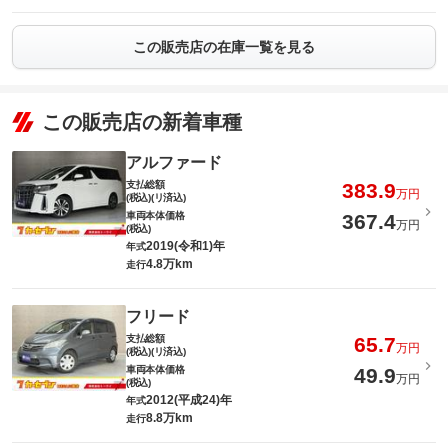
この販売店の在庫一覧を見る
この販売店の新着車種
アルファード
支払総額
383.9
万円
(税込)(リ済込)
車両本体価格
367.4
万円
(税込)
2019(令和1)年
年式
4.8万km
走行
フリード
支払総額
65.7
万円
(税込)(リ済込)
車両本体価格
49.9
万円
(税込)
2012(平成24)年
年式
8.8万km
走行