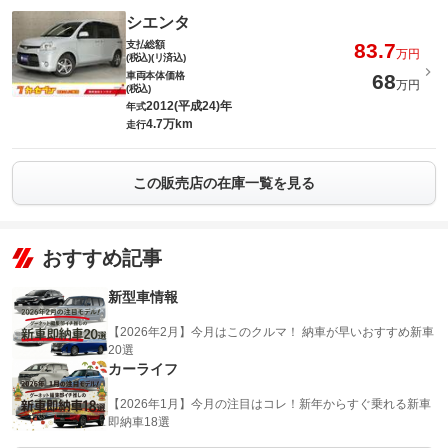
シエンタ
支払総額
83.7
万円
(税込)(リ済込)
車両本体価格
68
万円
(税込)
2012(平成24)年
年式
4.7万km
走行
この販売店の在庫一覧を見る
おすすめ記事
新型車情報
【2026年2月】今月はこのクルマ！ 納車が早いおすすめ新車
20選
カーライフ
【2026年1月】今月の注目はコレ！新年からすぐ乗れる新車
即納車18選