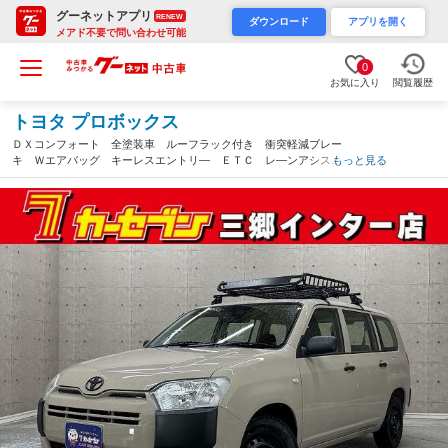
グーネットアプリ
RENEW
ダウンロード
アプリを開く
メアド不要で問い合わせ可能
0
お気に入り
閲覧履歴
トヨタ プロボックス
ＤＸコンフォート 全塗装車 ルーフラック付き 衝突軽減ブレー
キ Ｗエアバッグ キーレスエントリ― ＥＴＣ レ―ンアシス
もっと見る
ト 助手席エアバック（埼玉県）