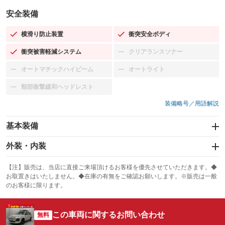
安全装備
横滑り防止装置
衝突安全ボディ
：装備あり
：装備あり
衝突被害軽減システム
クリアランスソナー
：装備あり
：装備なし
オートマチックハイビーム
オートライト
：装備なし
：装備なし
頸部衝撃緩和ヘッドレスト
：装備なし
装備略号／用語解説
基本装備
エアバッグ：運転席/助手席/サイド
外装・内装
：装備あり
スライドドア
カーナビ
：装備なし
：装備なし
【注】販売は、当店に直接ご来場頂けるお客様を優先させていただきます。◆
お取置きはいたしません。◆在庫の有無をご確認お願いします。※販売は一般
サンルーフ
ABS
TV
：装備なし
：装備あり
：装備なし
のお客様に限ります。
エアコン
Wエアコン
オーディオ
：装備あり
：装備なし
：装備なし
この車両に関するお問い合わせ
リフトアップ
パワーステアリング
無料
ビジュアル
：装備なし
：装備あり
：装備なし