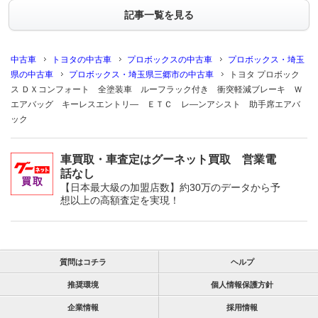
記事一覧を見る
中古車
トヨタの中古車
プロボックスの中古車
プロボックス・埼玉
県の中古車
プロボックス・埼玉県三郷市の中古車
トヨタ プロボック
ス ＤＸコンフォート 全塗装車 ルーフラック付き 衝突軽減ブレーキ Ｗ
エアバッグ キーレスエントリ― ＥＴＣ レ―ンアシスト 助手席エアバ
ック
車買取・車査定はグーネット買取 営業電
話なし
【日本最大級の加盟店数】約30万のデータから予
想以上の高額査定を実現！
質問はコチラ
ヘルプ
推奨環境
個人情報保護方針
企業情報
採用情報