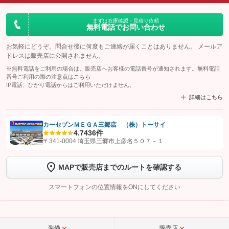
まずは在庫確認・見積り依頼
無料電話でお問い合わせ
お気軽にどうぞ。問合せ後に何度もご連絡が届くことはありません。 メールア
ドレスは販売店に公開されません。
※無料電話をご利用の場合は、販売店へお客様の電話番号が通知されます。無料電話
番号ご利用の際の注意点は
こちら
IP電話、ひかり電話からはご利用いただけません。
詳細はこちら
カーセブンＭＥＧＡ三郷店 （株）トーサイ
4.7
436件
【STEP1】
認証画面でグーネットを友だち追加してから「許可する」ボタンを押
〒341-0004 埼玉県三郷市上彦名５０７－１
します
MAPで販売店までのルートを確認する
【STEP2】
トーク画面で
ボタンをタップして問い合わせを
完了してください。
スマートフォンの位置情報をONにしてください
こちら
装備
販売店