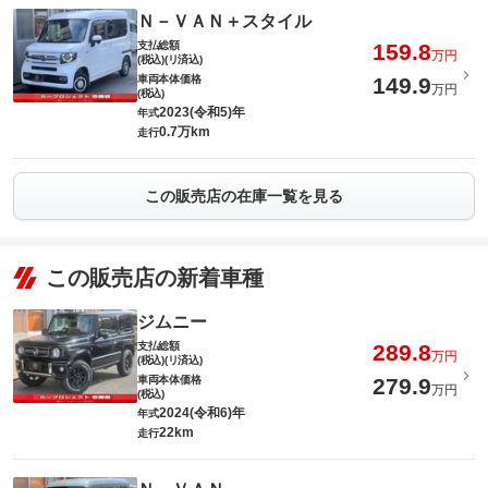
Ｎ－ＶＡＮ＋スタイル
支払総額
159.8
万円
(税込)(リ済込)
車両本体価格
149.9
万円
(税込)
2023(令和5)年
年式
0.7万km
走行
この販売店の在庫一覧を見る
この販売店の新着車種
ジムニー
支払総額
289.8
万円
(税込)(リ済込)
車両本体価格
279.9
万円
(税込)
2024(令和6)年
年式
22km
走行