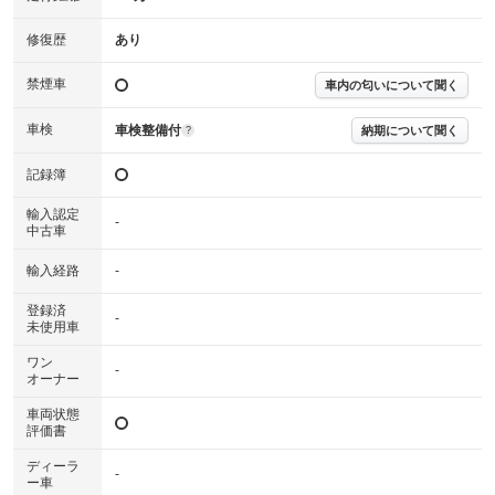
修復歴
あり
禁煙車
車内の匂いについて聞く
車検
車検整備付
納期について聞く
?
記録簿
輸入認定
-
中古車
輸入経路
-
登録済
-
未使用車
ワン
-
オーナー
車両状態
評価書
ディーラ
-
ー車