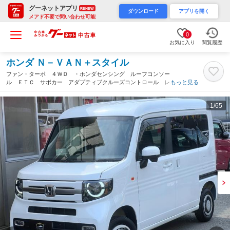
グーネットアプリ
RENEW
ダウンロード
アプリを開く
メアド不要で問い合わせ可能
0
お気に入り
閲覧履歴
ホンダ Ｎ－ＶＡＮ＋スタイル
ファン・ターボ ４ＷＤ ・ホンダセンシング ルーフコンソー
ル ＥＴＣ サポカー アダプティブクルーズコントロール レー
もっと見る
ンアシスト 衝突被害軽減ブレーキ オートＡＣ 車中泊 フルフ
ラット スマートキー キーレス 最上級グレード（埼玉県）
1
/65