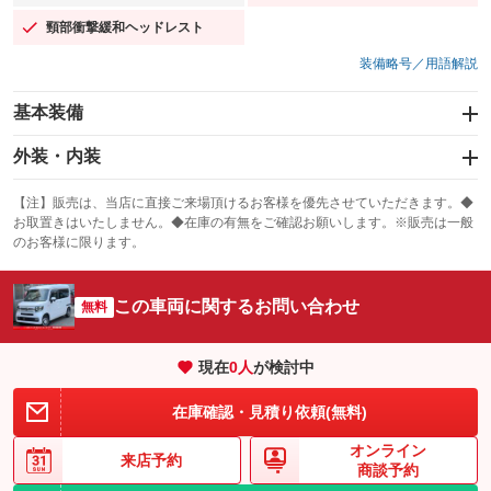
頸部衝撃緩和ヘッドレスト
：装備あり
装備略号／用語解説
基本装備
エアバッグ：運転席/助手席
外装・内装
：装備あり
スライドドア：両面
カーナビ
：装備あり
：装備なし
【注】販売は、当店に直接ご来場頂けるお客様を優先させていただきます。◆
お取置きはいたしません。◆在庫の有無をご確認お願いします。※販売は一般
サンルーフ
ABS
TV
：装備なし
：装備あり
：装備なし
のお客様に限ります。
エアコン
Wエアコン
オーディオ
：装備あり
：装備なし
：装備なし
この車両に関するお問い合わせ
リフトアップ
パワーステアリング
無料
ビジュアル
：装備なし
：装備あり
：装備なし
ダウンヒルアシストコントロール
アルミホイール
：装備なし
：装備なし
現在
0
人
が検討中
パワーウィンドウ
盗難防止システム
革シート
ハーフレザーシート
：装備あり
：装備あり
：装備なし
：装備なし
在庫確認・見積り依頼(無料)
アイドリングストップ
ドライブレコーダー
キーレス
LEDヘッドランプ
：装備あり
：装備なし
：装備あり
：装備なし
オンライン
USB入力端子
Bluetooth接続
来店予約
HID(キセノンライト)
ポータブルナビ
：装備なし
：装備なし
商談予約
：装備なし
：装備なし