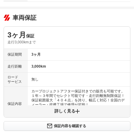
車両保証
3ヶ月
保証
走行3,000kmまで
保証期間
3ヶ月
走行距離
3,000km
ロード
無し
サービス
カープロジェクトアフター保証付きでの販売も可能です。
１年～３年間でセレクト可能です・走行距離無制限保証！
保証範囲最大「４０４点」を誇り、幅広く対応！全国のデ
保証内容
ィーラー・提携工場で修理が可能！
詳しく見る
保証内容について問い合わせる
保証内容を確認する
保証項目
-