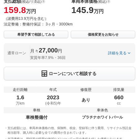
支払総額
車両本体価格
(税込/リ済込)
(税込)
159.8
145.9
万円
万円
（諸費用13.9万円を含む）
法定整備：
整備付
保証：
3ヶ月・3000km
希望予算で相談してみる
価格変更をお知らせ
27,000
月々
円
通常ローン
詳細を見る
実質年率7.9%・36回
ローンについて相談する
走行距離
年式
修復歴
排気量
1.6
2023
660
あり
万km
(令和5)年
cc
車検
車体色
車検整備付
プラチナホワイトパール
支払総額には、車両本体価格の他、保険料、税金、登録等に伴う費用、リサイクル預託金
相当額等、購入時に必要な全ての費用が含まれています。
当該価格は、登録等の時期や地域などについて一定の条件を付した価格になります。