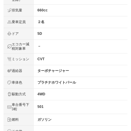
排気量
660cc
乗車定員
２名
ドア
5D
エコカー減
－
税対象車
ミッション
CVT
過給器
ターボチャージャー
車体色
プラチナホワイトパール
駆動方式
4WD
車台番号下
501
3桁
燃料
ガソリン