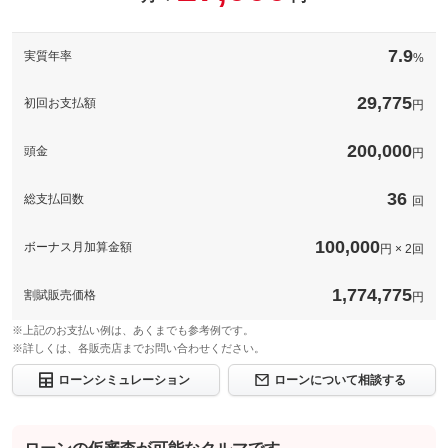
[保証付]：1年3ヶ月・走行無制限
保証
基本支払総額と同じ
カープロジェクトアフター保証付きでの販売も可能です。１年～
保証
３年間でセレクト可能です・走行距離無制限保証！保証範囲最大
備考
－
7.9
実質年率
%
「４０４点」を誇り、幅広く対応！全国のディーラー・提携工場
保証項目
-
で修理が可能！
保証
基本支払総額と同じ
修理回数・
29,775
初回お支払額
保証項目
計404項目
円
-
上限金額
保証項目
-
修理回数・
無制限。
免責金
-
200,000
上限金額
頭金
円
修理回数・
-
上限金額
保証修理受
免責金
無し
-
付先
36
総支払回数
回
免責金
-
保証修理受
ロードサー
-
-
付先
ビスの有無
保証修理受
100,000
ボーナス月加算金額
-
円 × 2回
付先
ロードサー
有り
ビスの有無
ロードサー
このパックの見積もり依頼（無料）
-
1,774,775
ビスの有無
割賦販売価格
円
このパックの見積もり依頼（無料）
※上記のお支払い例は、あくまでも参考例です。
このパックの見積もり依頼（無料）
※詳しくは、各販売店までお問い合わせください。
ローンシミュレーション
ローンについて相談する