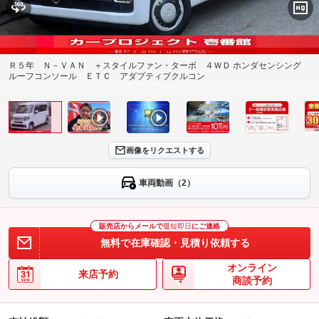
Ｒ５年 Ｎ－ＶＡＮ ＋スタイルファン・ターボ ４ＷＤ ホンダセンシング
ルーフコンソール ＥＴＣ アダプティブクルコン
画像をリクエストする
車両動画（2）
販売店からメールで
最短即日
にご連絡
無料で在庫確認・見積り依頼する
オンライン
来店予約
商談予約