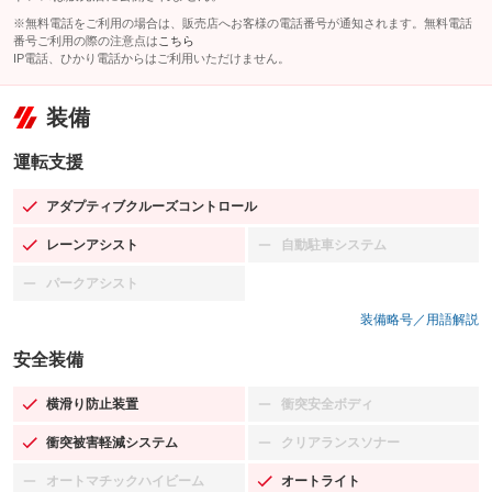
※無料電話をご利用の場合は、販売店へお客様の電話番号が通知されます。無料電話
番号ご利用の際の注意点は
こちら
IP電話、ひかり電話からはご利用いただけません。
装備
運転支援
アダプティブクルーズコントロール
：装備あり
レーンアシスト
自動駐車システム
：装備あり
：装備なし
パークアシスト
：装備なし
装備略号／用語解説
安全装備
横滑り防止装置
衝突安全ボディ
：装備あり
：装備なし
衝突被害軽減システム
クリアランスソナー
：装備あり
：装備なし
オートマチックハイビーム
オートライト
：装備なし
：装備あり