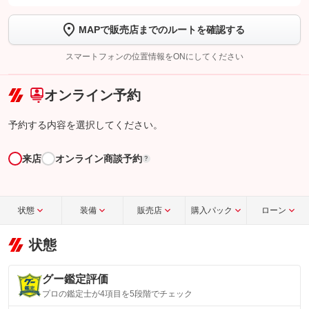
します
MAPで販売店までのルートを確認する
【STEP2】
トーク画面で
ボタンをタップして問い合わせを
完了してください。
スマートフォンの位置情報をONにしてください
こちら
オンライン予約
予約する内容を選択してください。
来店
オンライン商談予約
?
状態
装備
販売店
購入パック
ローン
状態
グー鑑定評価
プロの鑑定士が4項目を5段階でチェック