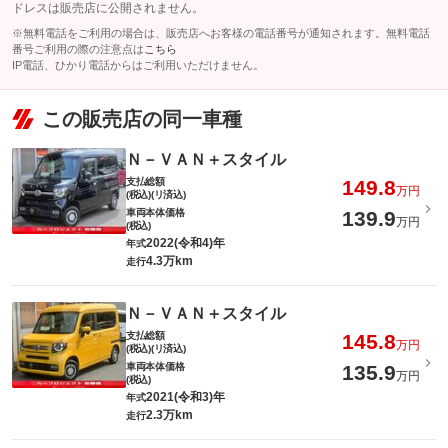
ドレスは販売店に公開されません。
※無料電話をご利用の場合は、販売店へお客様の電話番号が通知されます。無料電話
番号ご利用の際の注意点は
こちら
IP電話、ひかり電話からはご利用いただけません。
この販売店の同一車種
Ｎ－ＶＡＮ＋スタイル
支払総額
149.8
万円
(税込)(リ済込)
車両本体価格
139.9
万円
(税込)
2022(令和4)年
年式
4.3万km
走行
Ｎ－ＶＡＮ＋スタイル
支払総額
145.8
万円
(税込)(リ済込)
車両本体価格
135.9
万円
(税込)
2021(令和3)年
年式
2.3万km
走行