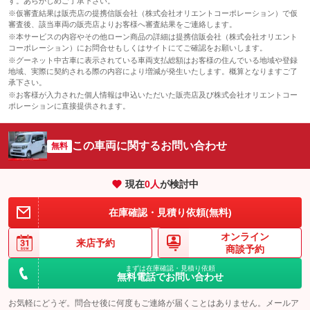
す。あらかじめご了承下さい。
※仮審査結果は販売店の提携信販会社（株式会社オリエントコーポレーション）で仮
審査後、該当車両の販売店よりお客様へ審査結果をご連絡します。
※本サービスの内容やその他ローン商品の詳細は提携信販会社（株式会社オリエント
コーポレーション）にお問合せもしくはサイトにてご確認をお願いします。
※グーネット中古車に表示されている車両支払総額はお客様の住んでいる地域や登録
地域、実際に契約される際の内容により増減が発生いたします。概算となりますご了
承下さい。
※お客様が入力された個人情報は申込いただいた販売店及び株式会社オリエントコー
ポレーションに直接提供されます。
この車両に関するお問い合わせ
無料
現在
0
人
が検討中
在庫確認・見積り依頼(無料)
オンライン
来店予約
商談予約
まずは在庫確認・見積り依頼
無料電話でお問い合わせ
お気軽にどうぞ。問合せ後に何度もご連絡が届くことはありません。メールア