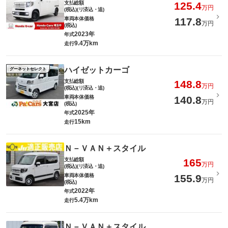
支払総額
125.4
万円
(税込)(リ済込・追)
車両本体価格
117.8
万円
(税込)
2023年
年式
9.4万km
走行
ハイゼットカーゴ
グーネットセレクト
支払総額
148.8
万円
(税込)(リ済込・追)
車両本体価格
140.8
万円
(税込)
2025年
年式
15km
走行
Ｎ－ＶＡＮ＋スタイル
支払総額
165
万円
(税込)(リ済込・追)
車両本体価格
155.9
万円
(税込)
2022年
年式
5.4万km
走行
Ｎ－ＶＡＮ＋スタイル