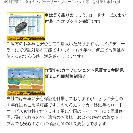
※消耗部品（タイヤ・バッテリー・ブレーキパッド等）は保証対象外です。
修理回数
-
車は長く乗りましょう♪ロードサービスまで
上限金額
-
付帯したオプション保証です♪
免責金
無し
保証修理
-
ご遠方のお客様も安心してご購入いただけます♪お近くのディー
受付先
ラーにて保証対応が可能です♪しか～も１年間、何度でも保証が
整備付 法定12ヶ月または法定24ヶ月点検整備付
使えるので安心感・満足感たっぷりです♪
法定整備
※車検なし・車検整備付の場合は法定24ヶ月点検整備付
※商用車は6ヶ月または12ヶ月点検整備付
☆安心のカープロジェクト保証☆１年間保
法定１２ヶ月点検付※貨物など一部車両は６ヶ月点検１．
法定整備
契約後～納車までに法定点検を実施致します。 ２．支払
証＆走行距離無制限☆
について
総額に整備代金を含んでおります。 ３．点検記録簿が発
行されます。
当社では全車に安心保証を付帯しておりますが、さらに安心の
１年保証もご用意可能です。もちろんレッカー移動等のロード
サービスも無料で付きます！更に全国のディーラーにて保証修
理が受けられるので、遠方のお客様、お出かけ先での急なトラ
ブルでも安心！さらに保証期間の延長更新もできます。