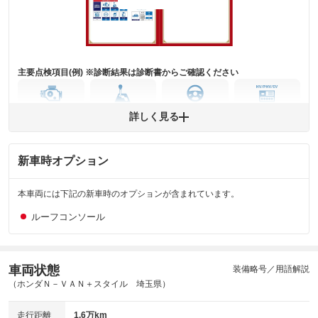
下さい。
※実際にお渡しするコンディションチェックシートにつきましては、形式
および表示項目が異なる場合がございます。
※グー鑑定の評価はあくまでも記載している鑑定日の鑑定結果となりま
す。車両情報等の詳細は各販売店へお問い合わせ下さい。
主要点検項目(例) ※診断結果は診断書からご確認ください
エンジン
トランス
パワー
HV/PHV/EV
詳しく見る
ミッション
ステアリング
新車時オプション
ABS
エアーバッグ
先進安全装備
その他
※異常がある場合は主要点検項目が赤色になり、異常と表記されます。
本車両には下記の新車時のオプションが含まれています。
※車に装備されていない項目は「-」と表記されます
※グー故障診断は保証サービスではございません。購入時は必ず現車をご
ルーフコンソール
確認下さい。
※実際にお渡しする故障診断書につきましては、形式および表示項目が異
なる場合がございます。
※グー故障診断書はあくまでも実施時点での診断結果となります。将来に
車両状態
装備略号／用語解説
わたり車両状態を担保するものではありませんので、車両情報等の詳細は
（ホンダＮ－ＶＡＮ＋スタイル 埼玉県）
各販売店へお問い合わせ下さい。
走行距離
1.6万km