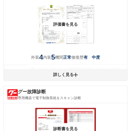
評価書を見る
4
5
外装
内装
機関
修復歴
正常
有 中度
気になるキズやヘコミは補修済みですが、小さなキズやヘ
外装
コミが残っています。
詳しく見る
(車両外装)
キズ・へこみについて問い合わせる
内装
グー故障診断
気になる汚れ等がない綺麗な室内を保っています。
(内装状態)
専用機器で電子制御系統をスキャン診断
主要機関に不具合はありません。
機関
骨格部位に衝撃を受けた形跡があります。
修復歴
※グー鑑定は保証サービスではございません。購入時は必ず現車をご確認
診断書を見る