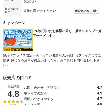
を頂きます。
販売可能エ
直接お問合せください
陸送費について聞く
リア
キャンペーン
ご成約頂いたお客様に限り、撥水シャンプー施
工サービス中♪
超お得プライス限定車あり☆早い者勝ちのお値打ちプライスにてご
提供♪気になるお車が御座いましたら、お早めにお問い合わせ下さ
い♪
販売店の口コミ
総合評価
4.7
お問い合わせ（見積り）
（5点満点中）
4.8
4.9
納車までの対応
4.7
説明の分かりやすさ
4.8
オススメ度