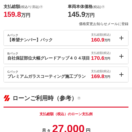
支払総額
車両本体価格
(税込/リ済込)
(税込)
159.8
145.9
万円
万円
価格変更お知らせメールに登録
支払総額(税込)
Aパック
160.9
【希望ナンバー】パック
万円
内：オプシ
1.1
ョン価格
支払総額(税込)
Bパック
万円
170.6
(税込)
自社保証部位大幅グレードアップ４０４項目
万円
車両本体価
145.9
万円
内：オプシ
格
10.8
ョン価格
支払総額(税込)
Cパック
万円
169.8
(税込)
プレミアムガラスコーティング施工プラン
万円
車両本体価
145.9
万円
内：オプシ
格
10
ョン価格
万円
(税込)
ローンご利用時（参考）
パック内容
車両本体価
145.9
万円
希望ナンバーを取得するパックです。お好きな数字・思い出の数
格
パック内容
字をお客様の愛車にも！※一部取得出来ないナンバーもございま
す。※人気の数字等は、抽選になることがございます。ご了承く
支払総額（税込）のローン支払例
ださい。
パック内容
27,000
備考
－
備考
－
月々
円