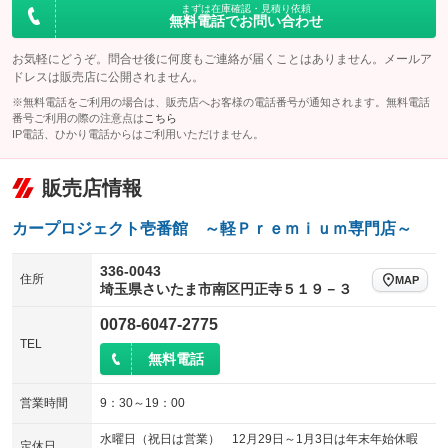
100V電源
クリーンディーゼル
まずは在庫確認・見積り依頼
バックカメラ
ETC
：装備なし
：装備なし
：装備なし
：装備あり
無料電話でお問い合わせ
センターデフロック
エアロ
スマートキー
：装備なし
：装備なし
：装備あり
お気軽にどうぞ。問合せ後に何度もご連絡が届くことはありません。メールア
レンタカーアップ
展示・試乗車
ドレスは販売店に公開されません。
ローダウン
ランフラットタイヤ
：装備なし
：装備なし
：装備なし
：装備なし
※無料電話をご利用の場合は、販売店へお客様の電話番号が通知されます。無料電話
電動格納ミラー
パワーシート
3列シート
：装備あり
番号ご利用の際の注意点は
こちら
：装備なし
：装備なし
IP電話、ひかり電話からはご利用いただけません。
装備略号／用語解説
ベンチシート
フルフラットシート
：装備なし
：装備あり
販売店情報
チップアップシート
オットマン
：装備なし
：装備なし
電動格納サードシート
シートヒーター
：装備なし
：装備なし
カープロジェクト壱番館 ～軽Ｐｒｅｍｉｕｍ専門店～
ウォークスルー
後席モニター
：装備なし
：装備なし
336-0043
住所
MAP
埼玉県さいたま市南区円正寺５１９－３
電動リアゲート
フロントカメラ
：装備なし
：装備なし
0078-6047-2775
シートエアコン
全周囲カメラ
：装備なし
：装備なし
TEL
無料電話
サイドカメラ
ルーフレール
：装備なし
：装備なし
エアサスペンション
ヘッドライトウォッシャー
：装備なし
：装備なし
営業時間
9：30～19：00
装備略号／用語解説
水曜日（祝日は営業） 12月29日～1月3日は年末年始休暇
定休日