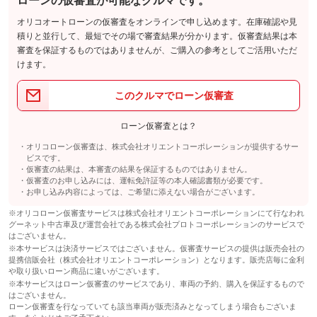
ローンの仮審査が可能なクルマです。
オリコオートローンの仮審査をオンラインで申し込めます。在庫確認や見
積りと並行して、最短でその場で審査結果が分かります。仮審査結果は本
審査を保証するものではありませんが、ご購入の参考としてご活用いただ
けます。
このクルマでローン仮審査
ローン仮審査とは？
オリコローン仮審査は、株式会社オリエントコーポレーションが提供するサー
ビスです。
仮審査の結果は、本審査の結果を保証するものではありません。
仮審査のお申し込みには、運転免許証等の本人確認書類が必要です。
お申し込み内容によっては、ご希望に添えない場合がございます。
※オリコローン仮審査サービスは株式会社オリエントコーポレーションにて行なわれ
グーネット中古車及び運営会社である株式会社プロトコーポレーションのサービスで
はございません。
※本サービスは決済サービスではございません。仮審査サービスの提供は販売会社の
提携信販会社（株式会社オリエントコーポレーション）となります。販売店毎に金利
や取り扱いローン商品に違いがございます。
※本サービスはローン仮審査のサービスであり、車両の予約、購入を保証するもので
はございません。
ローン仮審査を行なっていても該当車両が販売済みとなってしまう場合もございま