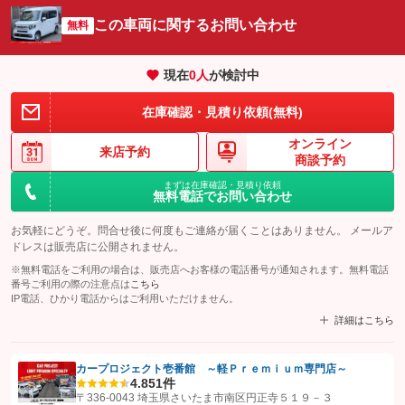
この車両に関するお問い合わせ
無料
現在
0
人
が検討中
在庫確認・見積り依頼(無料)
オンライン
来店予約
商談予約
まずは在庫確認・見積り依頼
無料電話でお問い合わせ
お気軽にどうぞ。問合せ後に何度もご連絡が届くことはありません。 メールア
ドレスは販売店に公開されません。
※無料電話をご利用の場合は、販売店へお客様の電話番号が通知されます。無料電話
番号ご利用の際の注意点は
こちら
IP電話、ひかり電話からはご利用いただけません。
詳細はこちら
カープロジェクト壱番館 ～軽Ｐｒｅｍｉｕｍ専門店～
4.8
51件
【STEP1】
認証画面でグーネットを友だち追加してから「許可する」ボタンを押
〒336-0043 埼玉県さいたま市南区円正寺５１９－３