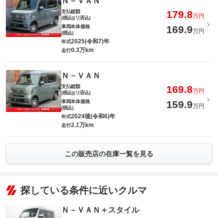
Ｎ－ＶＡＮ
支払総額
179.8
万円
(税込)(リ済込)
車両本体価格
169.9
万円
(税込)
2025(令和7)年
年式
0.3万km
走行
Ｎ－ＶＡＮ
支払総額
169.8
万円
(税込)(リ済込)
車両本体価格
159.9
万円
(税込)
2024後(令和6)年
年式
2.1万km
走行
この販売店の在庫一覧を見る
探している条件に近いクルマ
Ｎ－ＶＡＮ＋スタイル