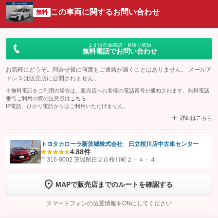
この車両に関するお問い合わせ
無料
まずは在庫確認・見積り依頼
無料電話でお問い合わせ
お気軽にどうぞ。問合せ後に何度もご連絡が届くことはありません。 メールア
ドレスは販売店に公開されません。
※無料電話をご利用の場合は、販売店へお客様の電話番号が通知されます。無料電話
番号ご利用の際の注意点は
こちら
IP電話、ひかり電話からはご利用いただけません。
詳細はこちら
トヨタカローラ新茨城株式会社 日立桜川店中古車センター
4.8
8件
【STEP1】
認証画面でグーネットを友だち追加してから「許可する」ボタンを押
〒316-0002 茨城県日立市桜川町２－４－４
します
MAPで販売店までのルートを確認する
【STEP2】
トーク画面で
ボタンをタップして問い合わせを
完了してください。
スマートフォンの位置情報をONにしてください
こちら