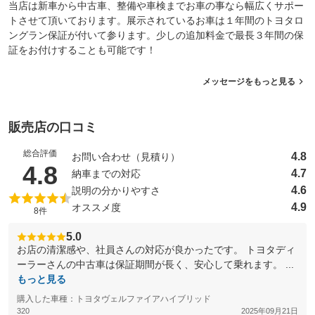
当店は新車から中古車、整備や車検までお車の事なら幅広くサポー
トさせて頂いております。展示されているお車は１年間のトヨタロ
ングラン保証が付いて参ります。少しの追加料金で最長３年間の保
証をお付けすることも可能です！
メッセージをもっと見る
販売店の口コミ
総合評価
4.8
お問い合わせ（見積り）
（5点満点中）
4.8
4.7
納車までの対応
4.6
説明の分かりやすさ
4.9
オススメ度
8件
5.0
お店の清潔感や、社員さんの対応が良かったです。 トヨタディ
ーラーさんの中古車は保証期間が長く、安心して乗れます。 ...
もっと見る
購入した車種：トヨタヴェルファイアハイブリッド
320
2025年09月21日