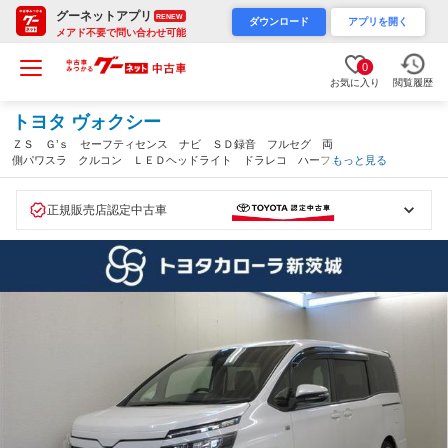
グーネットアプリ
RENEW
ダウンロード
アプリを開く
メアド不要で問い合わせ可能
0
お気に入り
閲覧履歴
トヨタ ヴォクシー
ＺＳ Ｇ’ｓ セーフティセンス ナビ ＳＤ録音 フルセグ 両
側パワスラ クルコン ＬＥＤヘッドライト ドラレコ ハーフレ
もっと見る
ザー オートハイビーム ビルトインＥＴＣ バックカメラ 禁煙
車（茨城県）
正規販売店認定中古車