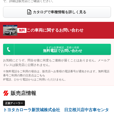
で、詳細は販売店にご確認ください。
ウォークスルー
後席モニター
：装備あり
：装備なし
カタログで車種情報を詳しく見る
電動リアゲート
フロントカメラ
：装備なし
：装備なし
シートエアコン
全周囲カメラ
：装備なし
：装備なし
この車両に関するお問い合わせ
サイドカメラ
無料
ルーフレール
：装備なし
：装備なし
エアサスペンション
ヘッドライトウォッシャー
：装備なし
：装備なし
装備略号／用語解説
まずは在庫確認・見積り依頼
無料電話でお問い合わせ
お気軽にどうぞ。問合せ後に何度もご連絡が届くことはありません。メールア
ドレスは販売店に公開されません。
※無料電話をご利用の場合は、販売店へお客様の電話番号が通知されます。無料電話
番号ご利用の際の注意点は
こちら
IP電話、ひかり電話からはご利用いただけません。
販売店情報
正規ディーラー
トヨタカローラ新茨城株式会社 日立桜川店中古車センタ