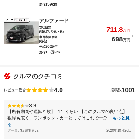
159km
走行
アルファード
グーネットセレクト
支払総額
711.8
万円
(税込)(リ済込・追)
車両本体価格
698
万円
(税込)
2025年
年式
1.3万km
走行
クルマのクチコミ
4.0
1001
レビュー総合
投稿数
3.9
【所有期間や運転回数】 ４年くらい 【このクルマの良い点】
視界も広く、ワンボックスカーとしてはこれで十分...
もっと見
る
グー東北版編集者ya...
2020年10月26日