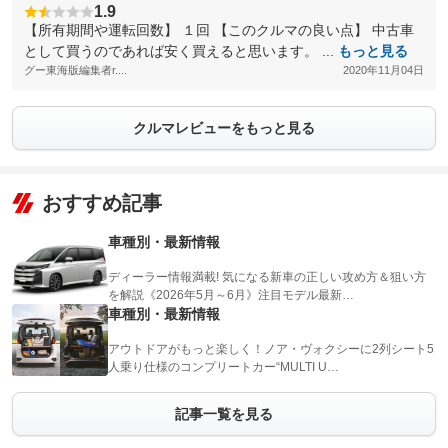
1.9
【所有期間や運転回数】 １回 【このクルマの良い点】 中古車
として買うのであれば安く買えると思います。 ...
もっと見る
グー東海版編集者r....
2020年11月04日
クルマレビューをもっと見る
おすすめ記事
車種別・最新情報
ディーラー情報満載! 気になる新車の正しい攻め方＆狙い方
を解説《2026年5月～6月》注目モデル最新…
車種別・最新情報
アウトドアがもっと楽しく！ノア・ヴォクシーに2列シート5
人乗り仕様のコンプリートカー“MULTI U…
記事一覧を見る