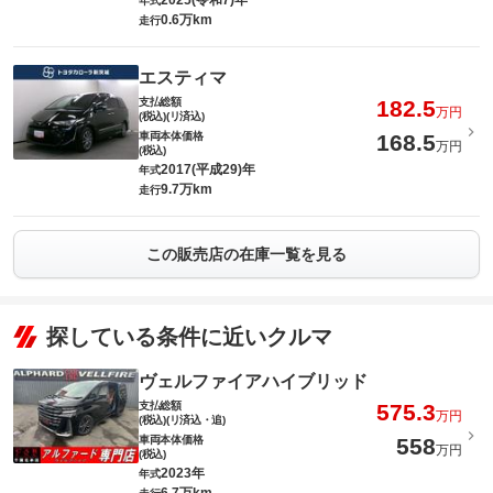
2025(令和7)年
年式
0.6万km
走行
エスティマ
支払総額
182.5
万円
(税込)(リ済込)
車両本体価格
168.5
万円
(税込)
2017(平成29)年
年式
9.7万km
走行
この販売店の在庫一覧を見る
探している条件に近いクルマ
ヴェルファイアハイブリッド
支払総額
575.3
万円
(税込)(リ済込・追)
車両本体価格
558
万円
(税込)
2023年
年式