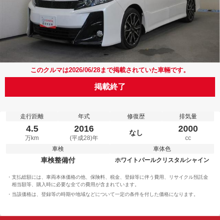
このクルマは2026/06/28まで掲載されていた車輛です。
掲載終了
走行距離
年式
修復歴
排気量
4.5
2016
2000
なし
万km
(平成28)年
cc
車検
車体色
車検整備付
ホワイトパールクリスタルシャイン
支払総額には、車両本体価格の他、保険料、税金、登録等に伴う費用、リサイクル預託金
相当額等、購入時に必要な全ての費用が含まれています。
当該価格は、登録等の時期や地域などについて一定の条件を付した価格になります。