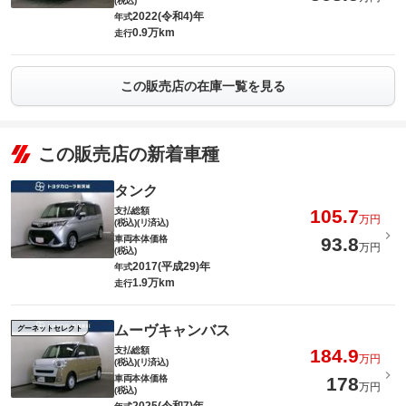
(税込)
2022(令和4)年
年式
0.9万km
走行
この販売店の在庫一覧を見る
この販売店の新着車種
タンク
支払総額
105.7
万円
(税込)(リ済込)
車両本体価格
93.8
万円
(税込)
2017(平成29)年
年式
1.9万km
走行
ムーヴキャンバス
グーネットセレクト
支払総額
184.9
万円
(税込)(リ済込)
車両本体価格
178
万円
(税込)