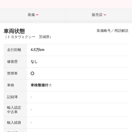
装備
販売店
車両状態
装備略号／用語解説
（トヨタヴォクシー 茨城県）
走行距離
4.5万km
修復歴
なし
禁煙車
車検
車検整備付
?
記録簿
-
輸入認定
-
中古車
輸入経路
-