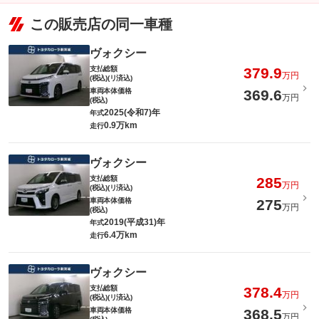
この販売店の同一車種
ヴォクシー
支払総額
379.9
万円
(税込)(リ済込)
車両本体価格
369.6
万円
(税込)
2025(令和7)年
年式
0.9万km
走行
ヴォクシー
支払総額
285
万円
(税込)(リ済込)
車両本体価格
275
万円
(税込)
2019(平成31)年
年式
6.4万km
走行
ヴォクシー
支払総額
378.4
万円
(税込)(リ済込)
車両本体価格
368.5
万円