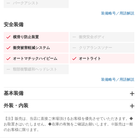
パークアシスト
：装備なし
装備略号／用語解説
安全装備
横滑り防止装置
衝突安全ボディ
：装備あり
：装備なし
衝突被害軽減システム
クリアランスソナー
：装備あり
：装備なし
オートマチックハイビーム
オートライト
：装備あり
：装備あり
頸部衝撃緩和ヘッドレスト
：装備なし
装備略号／用語解説
基本装備
エアバッグ：運転席/助手席
外装・内装
：装備あり
スライドドア：両面電動
カーナビ：SDナビ
：装備あり
：装備あり
【注】販売は、当店に直接ご来場頂けるお客様を優先させていただきます。◆
お取置きはいたしません。◆在庫の有無をご確認お願いします。※販売は一般
サンルーフ
ABS
TV：フルセグ
：装備なし
：装備あり
：装備あり
のお客様に限ります。
エアコン
Wエアコン
オーディオ：CDまたはCDチェンジャー／ミュージックプレイヤー接続