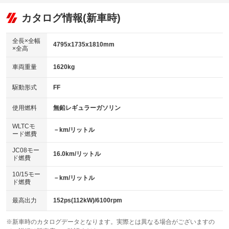
：装備あり
：装備あり
：装備あり
可／ミュージックサーバー
リフトアップ
パワーステアリング
カタログ情報(新車時)
：装備なし
：装備あり
ビジュアル：-／DVD再生
：装備あり
ダウンヒルアシストコントロール
：装備なし
アルミホイール：18インチ
全長×全幅
：装備あり
4795x1735x1810mm
×全高
パワーウィンドウ
盗難防止システム
：装備あり
：装備あり
革シート
ハーフレザーシート
：装備なし
：装備なし
車両重量
1620kg
アイドリングストップ
ドライブレコーダー
：装備あり
：装備あり
キーレス
LEDヘッドランプ
：装備あり
：装備あり
USB入力端子
Bluetooth接続
駆動形式
FF
：装備なし
：装備あり
HID(キセノンライト)
ポータブルナビ
：装備なし
：装備なし
100V電源
クリーンディーゼル
使用燃料
無鉛レギュラーガソリン
：装備なし
：装備なし
バックカメラ
ETC
：装備あり
：装備あり
センターデフロック
：装備なし
WLTCモ
エアロ
スマートキー
－km/リットル
：装備なし
：装備あり
ード燃費
レンタカーアップ
展示・試乗車
：装備なし
：装備なし
ローダウン
ランフラットタイヤ
：装備あり
：装備なし
JC08モー
16.0km/リットル
ド燃費
電動格納ミラー
：装備あり
パワーシート
3列シート
：装備なし
：装備あり
10/15モー
装備略号／用語解説
－km/リットル
ド燃費
ベンチシート
フルフラットシート
：装備なし
：装備あり
チップアップシート
オットマン
最高出力
152ps(112kW)/6100rpm
：装備なし
：装備なし
電動格納サードシート
シートヒーター
：装備なし
：装備なし
※新車時のカタログデータとなります。実際とは異なる場合がございますの