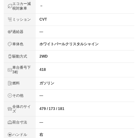
エコカー減
－
税対象車
ミッション
CVT
過給器
―
車体色
ホワイトパールクリスタルシャイン
駆動方式
2WD
車台番号下
418
3桁
燃料
ガソリン
その他
―
全体のサイ
479 / 173 / 181
ズ
荷台寸法
―
ハンドル
右