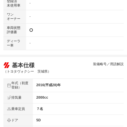
登録済
-
未使用車
ワン
-
オーナー
車両状態
評価書
ディーラ
-
ー車
基本仕様
装備略号／用語解説
（トヨタヴォクシー 茨城県）
年式（初度
2016(平成28)年
登録）
排気量
2000cc
乗車定員
７名
ドア
5D