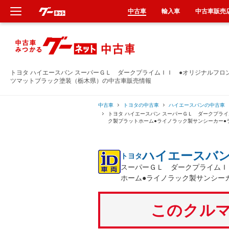
中古車
輸入車
中古車販売
新車
中古車
トヨタ ハイエースバン スーパーＧＬ ダークプライムＩＩ ●オリジナルフ
ツマットブラック塗装（栃木県）の中古車販売情報
輸入車
中古車
トヨタの中古車
ハイエースバンの中古車
トヨタ ハイエースバン スーパーＧＬ ダークプラ
クルマ買取
ク製プラットホーム●ライノラック製サンシーカー●
カーリース
ハイエースバ
トヨタ
スーパーＧＬ ダークプライムＩ
タイヤ交換
ホーム●ライノラック製サンシー
整備工場
このクルマ
車検