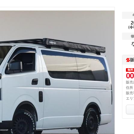
2
(令
無料
00
販売
住所
販売
エリ