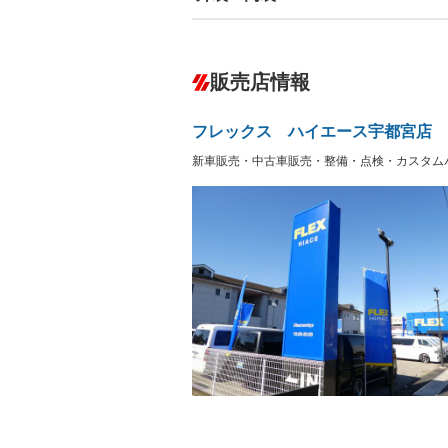
ABS
エアコン
カーナビ：メモリーナビ他
ダウンヒルアシストコントロール
－
販売店情報
オーディオ：CDまたはCDチェンジャー
プレイヤー接続可／ミュージックサーバ
盗難防止システム
アイドリ
－
ヘッドライトウォッシャ
革シート
－
－
フレックス ハイエース宇都宮店
ー
Bluetooth接続
100V電源
－
－
新車販売・中古車販売・整備・点検・カスタム
LEDヘッドランプ
HID(キ
－
レンタカーアップ
展示・試
－
－
ETC
エアロ
－
ランフラットタイヤ
パワーシ
－
－
フルフラットシート
チップア
－
－
シートヒーター
ウォーク
－
－
フロントカメラ
シートエ
－
ルーフレール
エアサス
－
－