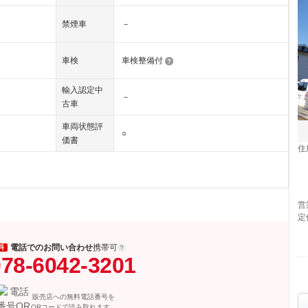
禁煙車
－
車検
車検整備付
輸入認定中
－
古車
車両状態評
○
価書
住
営
定
電話でのお問い合わせ
携帯可
料
78-6042-3201
販売店への無料電話番号を
QRコードで読み取れます。