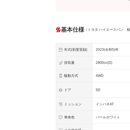
基本仕様
（トヨタ ハイエースバン 
年式(初度登録)
2023(令和5)年
排気量
2800cc(D)
駆動方式
4WD
ドア
5D
ミッション
インパネAT
車体色
パールホワイト