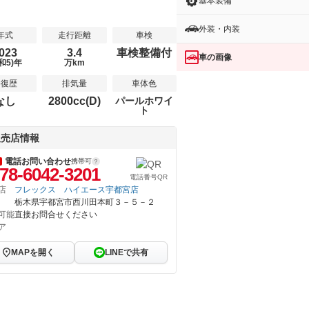
基本装備
外装・内装
年式
走行距離
車検
023
3.4
車検整備付
車の画像
和5)年
万km
修復歴
排気量
車体色
なし
2800cc(D)
パールホワイ
ト
販売店情報
電話お問い合わせ
携帯可
78-6042-3201
電話番号QR
店
フレックス ハイエース宇都宮店
栃木県宇都宮市西川田本町３－５－２
可能
直接お問合せください
ア
MAPを開く
LINEで共有