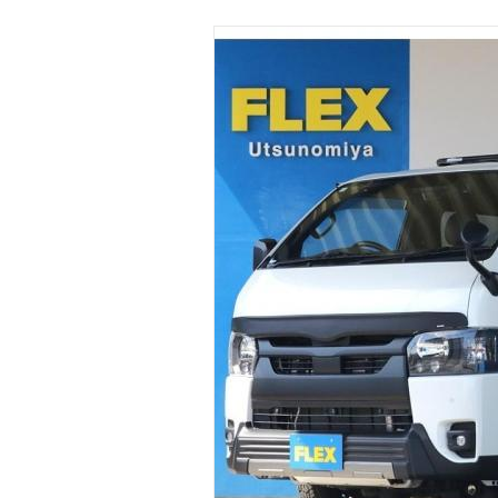
マガジン
車カタログ
自動車ローン
保険
レビュー
価格相場
教習所
用語集