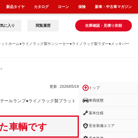
新品タイヤ
カタログ
ローン
保険
新車・中古車マガジン
気に入り
閲覧履歴
在庫確認・見積り依頼
ラットホーム●ライノラック製サンシーカー●ライノラック製ラダー●メッキパー
ッ
更新 : 2026/05/19
トップ
車両状態
テールランプ●ライノラック製プラット
）
基本仕様
いた車輌です
安全装備エリア