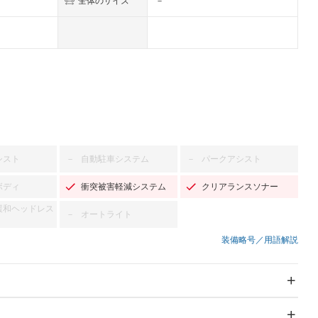
全体のサイズ
－
シスト
自動駐車システム
パークアシスト
－
－
ボディ
衝突被害軽減システム
クリアランスソナー
緩和ヘッドレス
オートライト
－
装備略号／用語解説
スライドドア：両面電動
サンルーフ
－