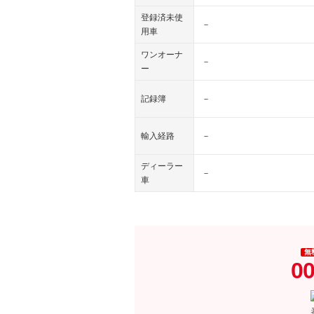
登録済未使
－
用車
ワンオーナ
－
ー
記録簿
－
輸入経路
－
ディーラー
－
車
無
00