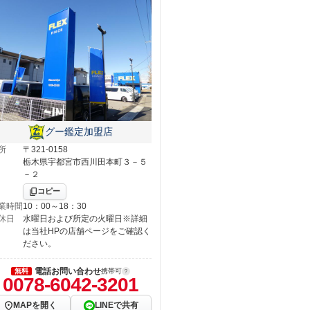
グー鑑定加盟店
所
〒321-0158
栃木県宇都宮市西川田本町３－５
－２
コピー
業時間
10：00～18：30
休日
水曜日および所定の火曜日※詳細
は当社HPの店舗ページをご確認く
ださい。
電話お問い合わせ
無料
携帯可
0078-6042-3201
MAPを開く
LINEで共有