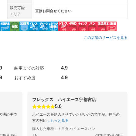
販売可能
直接お問合せください
エリア
この店舗のサービスを見る
9
4.9
納車までの対応
9
4.9
おすすめ度
フレックス ハイエース宇都宮店
5.0
の決め手で
ハイエースを購入させていただいたのですが、担当の
方の対応
...もっと見る
購入した車種：トヨタ ハイエースバン
年06月06日
T.N
2026年05月29日