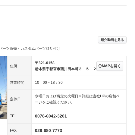
Wエアコン
リフトアップ
－
TV：フルセグ
パワーステアリング
パワーウィンドウ
／ミュージック
ビジュアル：-／DVD再
アルミホイール：アルミ
ー
生
ホイール
ングストップ
ドライブレコーダー
USB入力端子
－
－
ハーフレザーシート
キーレス
－
紹介動画を見る
クリーンディーゼル
センターデフロック
－
－
パーツ販売・カスタムパーツ取り付け
セノンライト)
ポータブルナビ
バックカメラ
－
乗車
電動格納ミラー
－
スマートキー
ローダウン
－
〒321-0158
MAPを開く
住所
装備略号／用語解説
栃木県宇都宮市西川田本町３－５－２
ート
3列シート
ベンチシート
－
－
営業時間
10：00～18：30
ップシート
オットマン
電動格納サードシート
－
－
スルー
後席モニター
電動リアゲート
－
－
水曜日および所定の火曜日※詳細は当社HPの店舗ペ
定休日
ージをご確認ください。
アコン
全周囲カメラ
サイドカメラ
－
ペンション
0078-6042-3201
TEL
028-680-7773
装備略号／用語解説
FAX