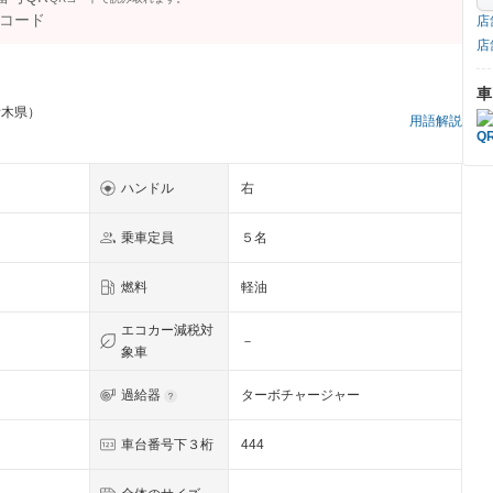
店
店
車
栃木県）
用語解説
ハンドル
右
乗車定員
５名
燃料
軽油
エコカー減税対
－
象車
過給器
ターボチャージャー
車台番号下３桁
444