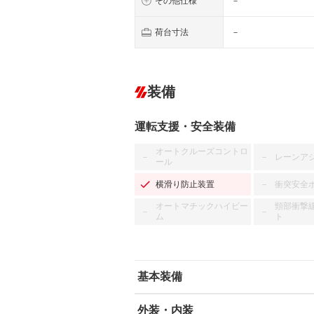
その他仕様
－
荷台寸法
－
装備
運転支援・安全装備
オートクルーズコントロ
レーンア
－
－
ール
横滑り防止装置
衝突安全
－
オートマチックハイビー
頸部衝撃
－
－
ム
ト
基本装備
外装・内装
エアバッグ：運転席/助手席