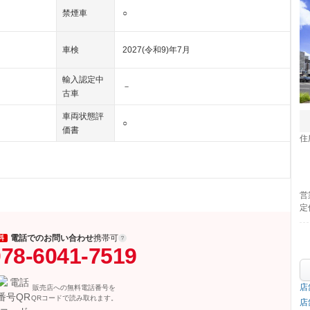
禁煙車
○
車検
2027(令和9)年7月
輸入認定中
－
古車
車両状態評
○
価書
住
営
定
電話でのお問い合わせ
携帯可
料
78-6041-7519
店
販売店への無料電話番号を
QRコードで読み取れます。
店