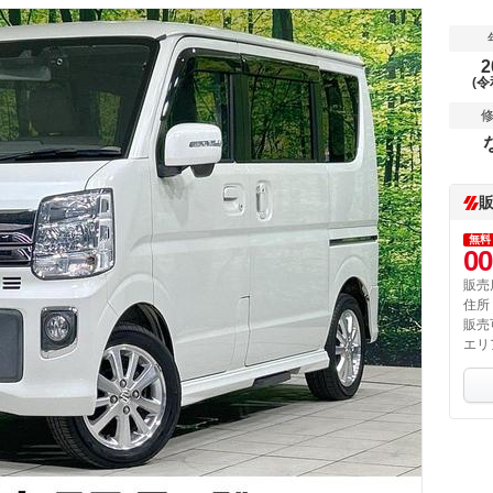
2
(令
無料
00
販売
住所
販売
エリ