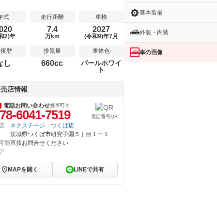
基本装備
年式
走行距離
車検
020
7.4
2027
外装・内装
和2)年
万km
(令和9)年7月
修復歴
排気量
車体色
車の画像
なし
660cc
パールホワイ
ト
販売店情報
電話お問い合わせ
携帯可
78-6041-7519
電話番号QR
店
ネクステージ つくば店
茨城県つくば市研究学園５丁目１ー１
可能
直接お問合せください
ア
MAPを開く
LINEで共有