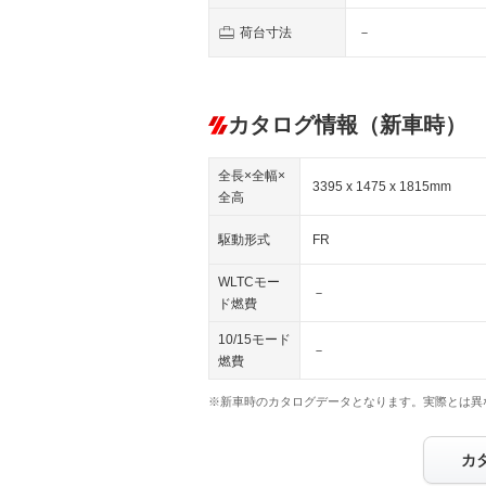
荷台寸法
－
カタログ情報（新車時）
全長×全幅×
3395 x 1475 x 1815mm
全高
駆動形式
FR
WLTCモー
－
ド燃費
10/15モード
－
燃費
※新車時のカタログデータとなります。実際とは異
カ