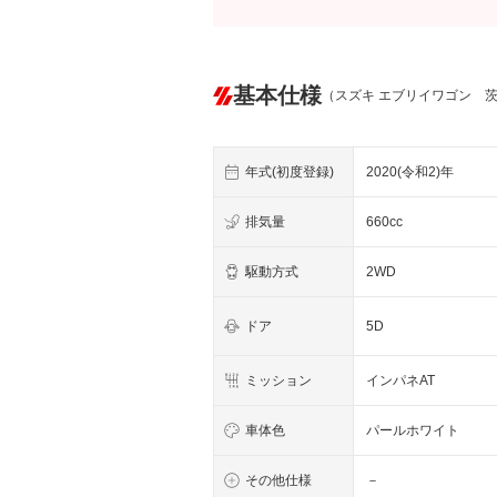
基本仕様
（スズキ エブリイワゴン 
年式(初度登録)
2020(令和2)年
排気量
660cc
駆動方式
2WD
ドア
5D
ミッション
インパネAT
車体色
パールホワイト
その他仕様
－