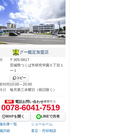
グー鑑定加盟店
所
〒305-0817
茨城県つくば市研究学園５丁目１
ー１
コピー
業時間
10:00～20:00
休日
毎月第三水曜日（祝日除く）
電話お問い合わせ
無料
携帯可
0078-6041-7519
MAPを開く
LINEで共有
舗在庫一覧
ショールーム
舗詳細
査定・売却相談