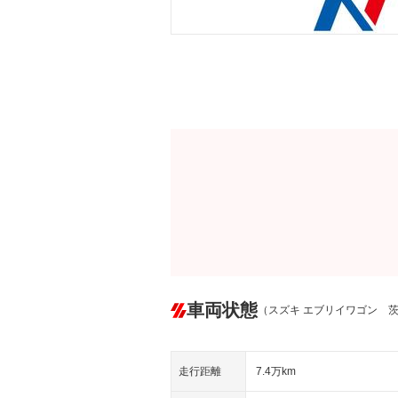
車両状態
（スズキ エブリイワゴン 
走行距離
7.4万km