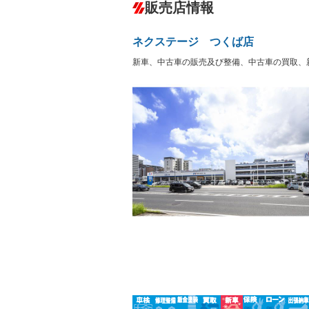
－
販売店情報
オーディオ：CDまたはCDチェンジャー
プレイヤー接続可／ミュージックサーバ
盗難防止システム
アイドリ
－
ヘッドライトウォッシャ
革シート
－
－
ネクステージ つくば店
ー
Bluetooth接続
100V電源
－
新車、中古車の販売及び整備、中古車の買取、
LEDヘッドランプ
HID(キ
－
レンタカーアップ
展示・試
－
－
ETC2.0
エアロ
－
ランフラットタイヤ
パワーシ
－
－
フルフラットシート
チップア
－
－
シートヒーター
ウォーク
－
－
フロントカメラ
シートエ
－
－
ルーフレール
エアサス
－
－