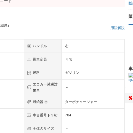
販
販
茨城県）
用語解説
ハンドル
右
乗車定員
４名
車
燃料
ガソリン
エコカー減税対
－
象車
過給器
ターボチャージャー
車台番号下３桁
784
全体のサイズ
－