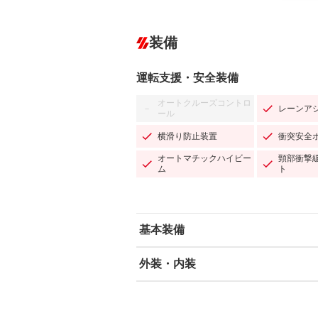
装備
運転支援・安全装備
オートクルーズコントロ
レーンア
－
ール
横滑り防止装置
衝突安全
オートマチックハイビー
頸部衝撃
ム
ト
基本装備
外装・内装
エアバッグ：運転席/助手席
ABS
エアコン
カーナビ：メモリーナビ他
ダウンヒルアシストコントロール