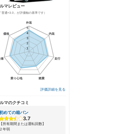
ルマレビュー
「普通=3.0」が評価軸の基準です）
外装
外装
5
5
4
4
価格
価格
内装
内装
3
3
2
2
1
1
装備
装備
走行
走行
乗り心地
乗り心地
燃費
燃費
評価詳細を見る
ルマのクチコミ
初めての箱バン
3.7
【所有期間または運転回数】
２年弱