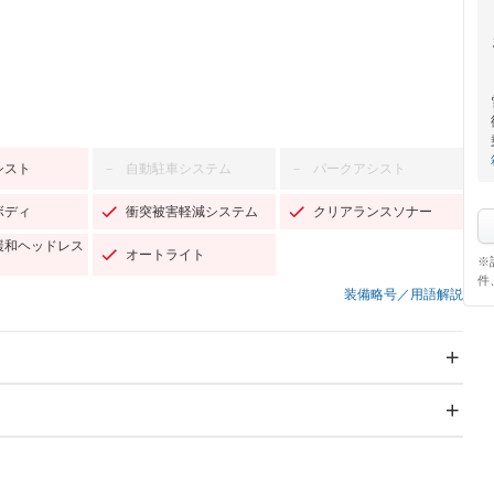
シスト
自動駐車システム
パークアシスト
－
－
ボディ
衝突被害軽減システム
クリアランスソナー
緩和ヘッドレス
オートライト
※
件
装備略号／用語解説
スライドドア：両面電動
サンルーフ
－
Wエアコン
リフトアップ
－
－
TV：フルセグ
パワーステアリング
パワーウィンドウ