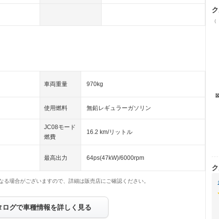
ク
（
車両重量
970kg
使用燃料
無鉛レギュラーガソリン
JC08モード
16.2 km/リットル
燃費
最高出力
64ps(47kW)/6000rpm
ク
なる場合がございますので、詳細は販売店にご確認ください。
タログで車種情報を詳しく見る