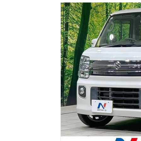
マガジン
車カタログ
自動車ローン
保険
レビュー
価格相場
教習所
用語集