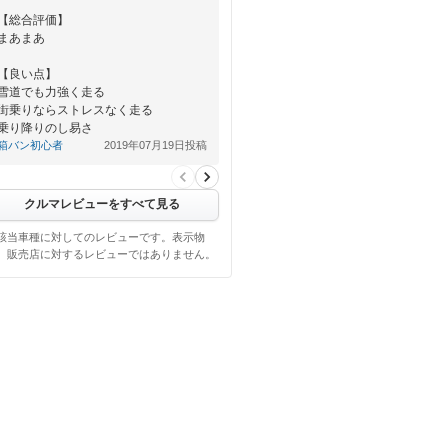
【総合評価】
まあまあ
【良い点】
雪道でも力強く走る
街乗りならストレスなく走る
乗り降りのし易さ
内装の質感もまあまあ
箱バン初心者
2019年07月19日投稿
【悪い点】
予想通りの燃費の悪さ。
（要望するな…
クルマレビューをすべて見る
該当車種に対してのレビューです。表示物
、販売店に対するレビューではありません。