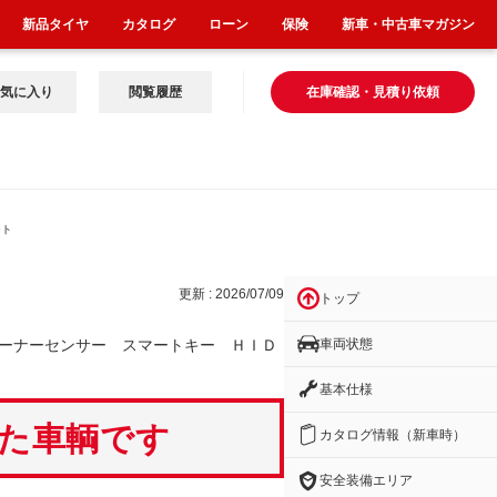
新品タイヤ
カタログ
ローン
保険
新車・中古車マガジン
気に入り
閲覧履歴
在庫確認・見積り依頼
ート
更新 : 2026/07/09
トップ
車両状態
ーナーセンサー スマートキー ＨＩＤ
基本仕様
いた車輌です
カタログ情報（新車時）
安全装備エリア