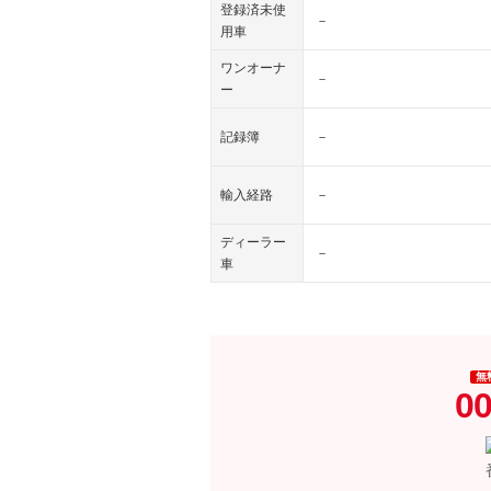
登録済未使
－
用車
ワンオーナ
－
ー
記録簿
－
輸入経路
－
ディーラー
－
車
無
00