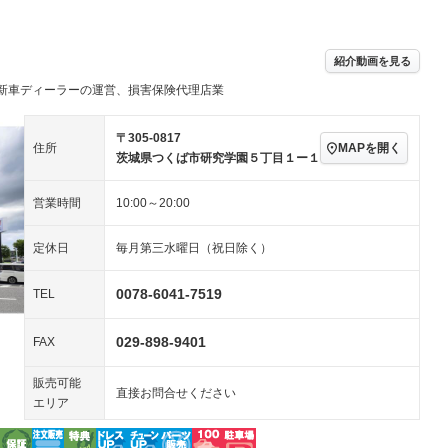
／ミュージック
ビジュアル：-／DVD再
アルミホイール：14イ
ー
生
ンチ
ングストップ
ドライブレコーダー
USB入力端子
－
ハーフレザーシート
キーレス
－
紹介動画を見る
クリーンディーゼル
センターデフロック
－
－
新車ディーラーの運営、損害保険代理店業
セノンライト)
ポータブルナビ
バックカメラ
－
乗車
電動格納ミラー
スマートキー
ローダウン
－
〒305-0817
MAPを開く
住所
装備略号／用語解説
茨城県つくば市研究学園５丁目１ー１
ート
3列シート
ベンチシート
－
営業時間
10:00～20:00
ップシート
オットマン
電動格納サードシート
－
－
スルー
後席モニター
電動リアゲート
－
－
定休日
毎月第三水曜日（祝日除く）
アコン
全周囲カメラ
サイドカメラ
－
－
0078-6041-7519
TEL
ペンション
029-898-9401
FAX
装備略号／用語解説
販売可能
直接お問合せください
エリア