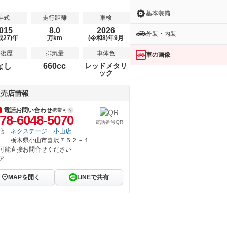
基本装備
年式
走行距離
車検
015
8.0
2026
外装・内装
成27)年
万km
(令和8)年9月
修復歴
排気量
車体色
車の画像
なし
660cc
レッドメタリ
ック
販売店情報
電話お問い合わせ
携帯可
78-6048-5070
電話番号QR
店
ネクステージ 小山店
栃木県小山市喜沢７５２－１
可能
直接お問合せください
ア
MAPを開く
LINEで共有