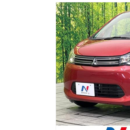
マガジン
車カタログ
自動車ローン
保険
レビュー
価格相場
教習所
用語集