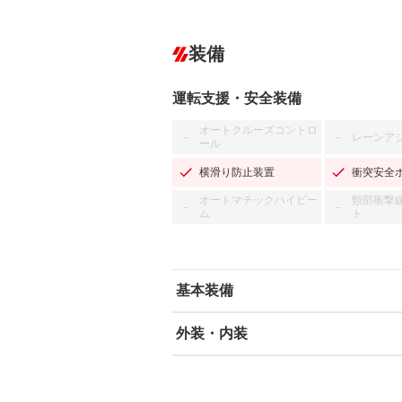
装備
運転支援・安全装備
オートクルーズコントロ
レーンア
－
－
ール
横滑り防止装置
衝突安全
オートマチックハイビー
頸部衝撃
－
－
ム
ト
基本装備
外装・内装
エアバッグ：運転席/助手席
ABS
エアコン
カーナビ：SDナビ
ダウンヒルアシストコントロール