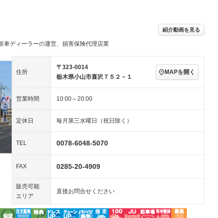
続可
－ビジュアル
アルミホイール
－
－
ングストップ
ドライブレコーダー
USB入力端子
－
－
ハーフレザーシート
キーレス
－
紹介動画を見る
クリーンディーゼル
センターデフロック
－
－
セノンライト)
ポータブルナビ
バックカメラ
新車ディーラーの運営、損害保険代理店業
－
－
乗車
電動格納ミラー
スマートキー
ローダウン
－
－
〒323-0014
MAPを開く
住所
装備略号／用語解説
栃木県小山市喜沢７５２－１
ート
3列シート
ベンチシート
－
ップシート
オットマン
電動格納サードシート
－
－
営業時間
10:00～20:00
スルー
後席モニター
電動リアゲート
－
－
定休日
毎月第三水曜日（祝日除く）
アコン
全周囲カメラ
サイドカメラ
－
－
0078-6048-5070
TEL
ペンション
0285-20-4909
FAX
装備略号／用語解説
販売可能
直接お問合せください
エリア