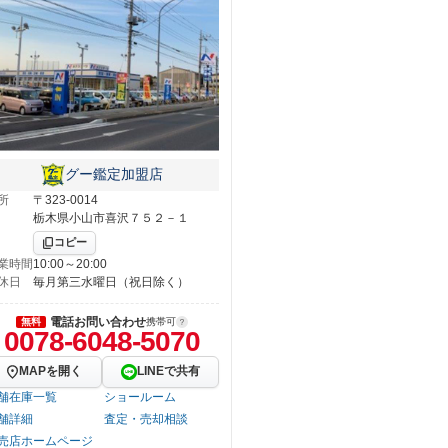
グー鑑定加盟店
所
〒323-0014
栃木県小山市喜沢７５２－１
コピー
業時間
10:00～20:00
休日
毎月第三水曜日（祝日除く）
電話お問い合わせ
無料
携帯可
0078-6048-5070
MAPを開く
LINEで共有
舗在庫一覧
ショールーム
舗詳細
査定・売却相談
売店ホームページ