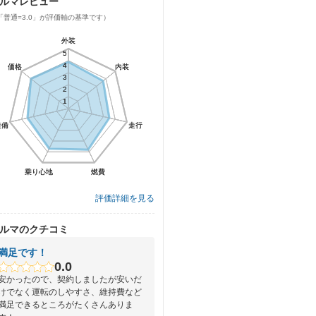
ルマレビュー
「普通=3.0」が評価軸の基準です）
外装
外装
5
5
4
4
価格
価格
内装
内装
3
3
2
2
1
1
装備
装備
走行
走行
乗り心地
乗り心地
燃費
燃費
評価詳細を見る
ルマのクチコミ
満足です！
0.0
安かったので、契約しましたが安いだ
けでなく運転のしやすさ、維持費など
満足できるところがたくさんありま