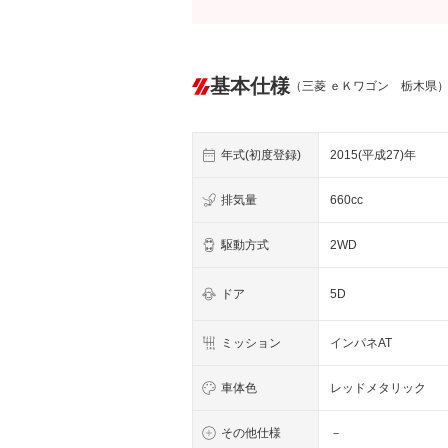
基本仕様
（三菱 ｅＫワゴン 栃木県
年式(初度登録)
2015(平成27)年
排気量
660cc
駆動方式
2WD
ドア
5D
ミッション
インパネAT
車体色
レッドメタリック
その他仕様
－