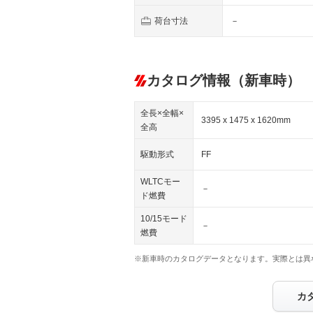
荷台寸法
－
カタログ情報（新車時）
全長×全幅×
3395 x 1475 x 1620mm
全高
駆動形式
FF
WLTCモー
－
ド燃費
10/15モード
－
燃費
※新車時のカタログデータとなります。実際とは異
カ