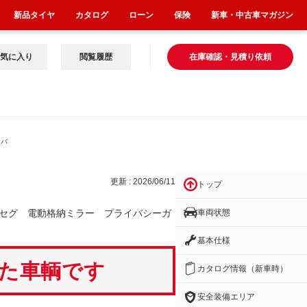
新品タイヤ
カタログ
ローン
保険
新車・中古車マガジン
気に入り
閲覧履歴
在庫確認・見積り依頼
イバ
更新 : 2026/06/11
トップ
車両状態
セグ 電動格納ミラー プライバシーガ
基本仕様
いた車輌です
カタログ情報（新車時）
安全装備エリア