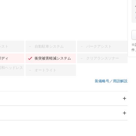
※
シスト
自動駐車システム
パークアシスト
－
－
件
ボディ
衝突被害軽減システム
クリアランスソナー
－
緩和ヘッドレス
オートライト
－
装備略号／用語解説
スライドドア
サンルーフ
－
－
Wエアコン
リフトアップ
－
－
TV：フルセグ
パワーステアリング
パワーウィンドウ