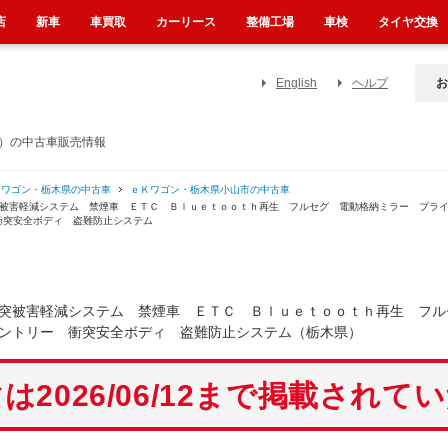
店
新車
車買取
カーリース
整備工場
車検
タイヤ交換
English
ヘルプ
お
県）の中古車販売情報
Ｋワゴン・栃木県の中古車
ｅＫワゴン・栃木県小山市の中古車
突被害軽減システム 禁煙車 ＥＴＣ Ｂｌｕｅｔｏｏｔｈ再生 フルセグ 電動格納ミラー プラ
衝突安全ボディ 盗難防止システム
突被害軽減システム 禁煙車 ＥＴＣ Ｂｌｕｅｔｏｏｔｈ再生 フル
ントリー 衝突安全ボディ 盗難防止システム（栃木県）
は2026/06/12まで掲載されて