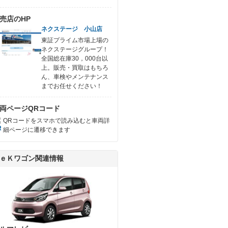
売店のHP
ネクステージ 小山店
東証プライム市場上場の
ネクステージグループ！
全国総在庫30，000台以
上。販売・買取はもちろ
ん、車検やメンテナンス
までお任せください！
両ページQRコード
QRコードをスマホで読み込むと車両詳
細ページに遷移できます
ｅＫワゴン関連情報