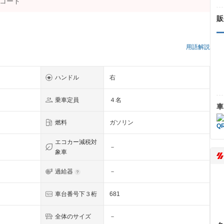
販
）
用語解説
ハンドル
右
乗車定員
４名
車
燃料
ガソリン
エコカー減税対
－
象車
過給器
－
車台番号下３桁
681
全体のサイズ
－