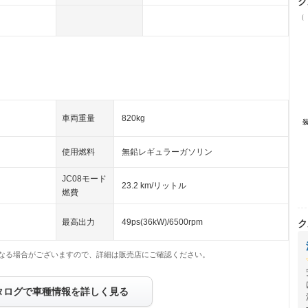
ク
（
車両重量
820kg
使用燃料
無鉛レギュラーガソリン
JC08モード
23.2 km/リットル
燃費
最高出力
49ps(36kW)/6500rpm
ク
なる場合がございますので、詳細は販売店にご確認ください。
タログで車種情報を詳しく見る