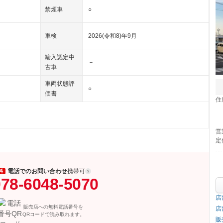
禁煙車
○
車検
2026(令和8)年9月
輸入認定中
－
古車
車両状態評
○
価書
住
営
定
電話でのお問い合わせ
携帯可
料
78-6048-5070
店
販売店への無料電話番号を
店
QRコードで読み取れます。
販