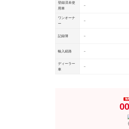
登録済未使
－
用車
ワンオーナ
－
ー
記録簿
－
輸入経路
－
ディーラー
－
車
無
00