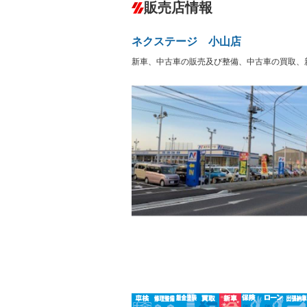
－
販売店情報
オーディオ：ミュージックプレイヤー接
盗難防止システム
アイドリ
－
ヘッドライトウォッシャ
革シート
－
－
ー
ネクステージ 小山店
Bluetooth接続
100V電源
－
LEDヘッドランプ
HID(キ
新車、中古車の販売及び整備、中古車の買取、
－
－
レンタカーアップ
展示・試
－
－
ETC
エアロ
－
ランフラットタイヤ
パワーシ
－
－
フルフラットシート
チップア
－
－
シートヒーター
ウォーク
－
－
フロントカメラ
シートエ
－
－
ルーフレール
エアサス
－
－