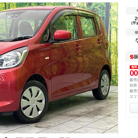
2
(平
無料
00
販売
住所
販売
エリ