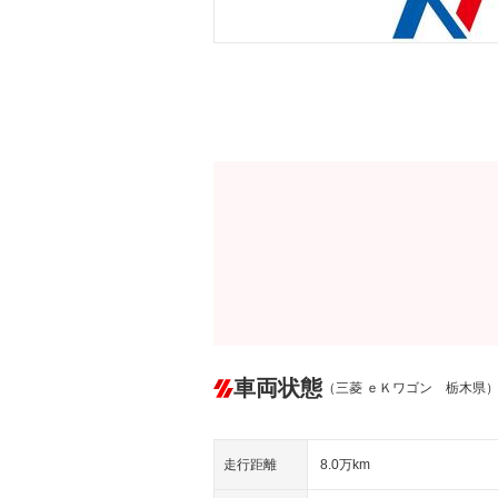
車両状態
（三菱 ｅＫワゴン 栃木県
走行距離
8.0万km