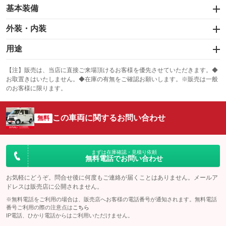
基本装備
エアバッグ：運転席/助手席
外装・内装
：装備あり
スライドドア：両面
カーナビ：メモリーナビ他
：装備あり
用途
：装備あり
サンルーフ
ABS
TV：ワンセグ
：装備なし
：装備あり
冷凍（中温 -5℃）
冷凍（低温 -20℃）
：装備あり
：装備なし
：装備なし
【注】販売は、当店に直接ご来場頂けるお客様を優先させていただきます。◆
お取置きはいたしません。◆在庫の有無をご確認お願いします。※販売は一般
エアコン
Wエアコン
オーディオ：CDまたはCDチェンジャー
：装備あり
：装備なし
冷凍（超低温 -30℃以下）
冷蔵
：装備あり
：装備なし
：装備なし
のお客様に限ります。
リフトアップ
パワーステアリング
ビジュアル
：装備なし
：装備あり
保冷
低床
：装備なし
：装備なし
：装備なし
ダウンヒルアシストコントロール
この車両に関するお問い合わせ
アルミホイール
：装備なし
無料
全低床（フルフラットロー）
高床
：装備なし
：装備なし
：装備なし
パワーウィンドウ
盗難防止システム
革シート
ハーフレザーシート
：装備あり
：装備なし
装備略号／用語解説
：装備なし
：装備なし
アイドリングストップ
ドライブレコーダー
キーレス
LEDヘッドランプ
まずは在庫確認・見積り依頼
：装備あり
：装備なし
：装備なし
：装備なし
無料電話でお問い合わせ
USB入力端子
Bluetooth接続
HID(キセノンライト)
ポータブルナビ
：装備あり
：装備あり
：装備なし
：装備なし
お気軽にどうぞ。問合せ後に何度もご連絡が届くことはありません。メールア
100V電源
クリーンディーゼル
ドレスは販売店に公開されません。
バックカメラ
ETC
：装備なし
：装備なし
：装備あり
：装備なし
※無料電話をご利用の場合は、販売店へお客様の電話番号が通知されます。無料電話
センターデフロック
エアロ
スマートキー
：装備なし
番号ご利用の際の注意点は
こちら
：装備なし
：装備なし
IP電話、ひかり電話からはご利用いただけません。
ラジコン付き
フックイン付き
ローダウン
ランフラットタイヤ
：装備なし
：装備なし