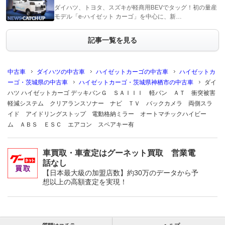
ダイハツ、トヨタ、スズキが軽商用BEVでタッグ！初の量産
モデル「e-ハイゼット カーゴ」を中心に、新…
記事一覧を見る
中古車
ダイハツの中古車
ハイゼットカーゴの中古車
ハイゼットカ
ーゴ・茨城県の中古車
ハイゼットカーゴ・茨城県神栖市の中古車
ダイ
ハツ ハイゼットカーゴ デッキバンＧ ＳＡＩＩＩ 軽バン ＡＴ 衝突被害
軽減システム クリアランスソナー ナビ ＴＶ バックカメラ 両側スラ
イド アイドリングストップ 電動格納ミラー オートマチックハイビー
ム ＡＢＳ ＥＳＣ エアコン スペアキー有
車買取・車査定はグーネット買取 営業電
話なし
【日本最大級の加盟店数】約30万のデータから予
想以上の高額査定を実現！