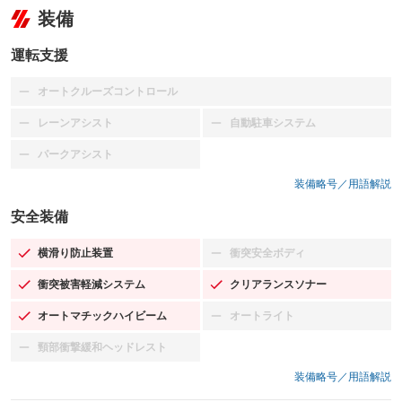
装備
運転支援
オートクルーズコントロール
：装備なし
レーンアシスト
自動駐車システム
：装備なし
：装備なし
パークアシスト
：装備なし
装備略号／用語解説
安全装備
横滑り防止装置
衝突安全ボディ
：装備あり
：装備なし
衝突被害軽減システム
クリアランスソナー
：装備あり
：装備あり
オートマチックハイビーム
オートライト
：装備あり
：装備なし
頸部衝撃緩和ヘッドレスト
：装備なし
装備略号／用語解説