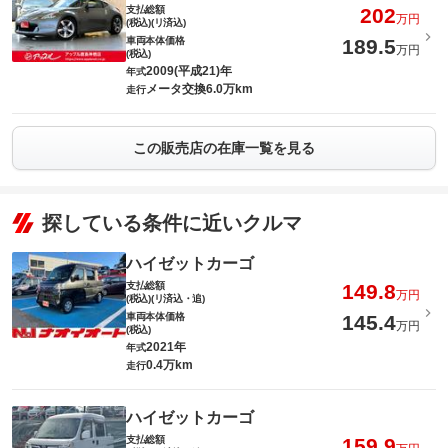
支払総額
202
万円
(税込)(リ済込)
車両本体価格
189.5
万円
(税込)
2009(平成21)年
年式
メータ交換6.0万km
走行
この販売店の在庫一覧を見る
探している条件に近いクルマ
ハイゼットカーゴ
支払総額
149.8
万円
(税込)(リ済込・追)
車両本体価格
145.4
万円
(税込)
2021年
年式
0.4万km
走行
ハイゼットカーゴ
支払総額
159.9