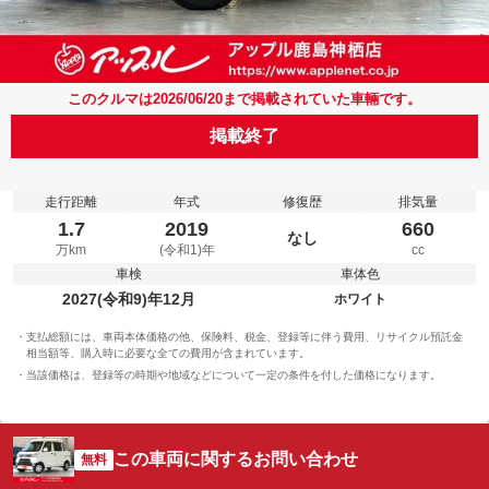
このクルマは2026/06/20まで掲載されていた車輛です。
掲載終了
走行距離
年式
修復歴
排気量
1.7
2019
660
なし
万km
(令和1)年
cc
車検
車体色
2027(令和9)年12月
ホワイト
支払総額には、車両本体価格の他、保険料、税金、登録等に伴う費用、リサイクル預託金
相当額等、購入時に必要な全ての費用が含まれています。
当該価格は、登録等の時期や地域などについて一定の条件を付した価格になります。
この車両に関するお問い合わせ
無料