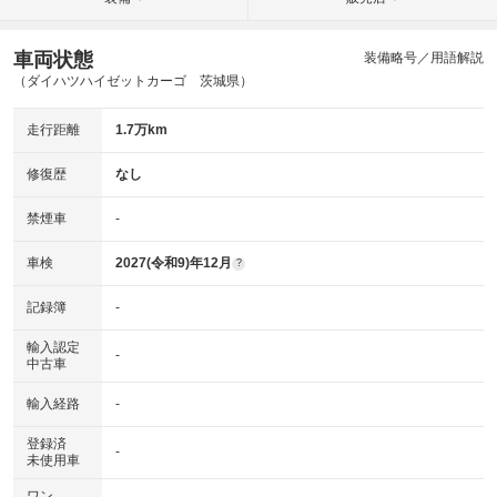
車両状態
装備略号／用語解説
（ダイハツハイゼットカーゴ 茨城県）
走行距離
1.7万km
修復歴
なし
禁煙車
-
車検
2027(令和9)年12月
?
記録簿
-
輸入認定
-
中古車
輸入経路
-
登録済
-
未使用車
ワン