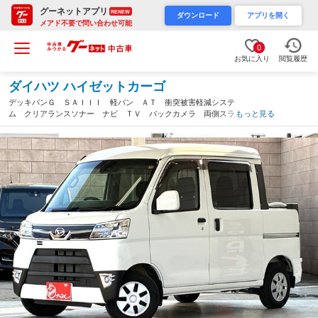
グーネットアプリ
RENEW
ダウンロード
アプリを開く
メアド不要で問い合わせ可能
0
お気に入り
閲覧履歴
ダイハツ ハイゼットカーゴ
デッキバンＧ ＳＡＩＩＩ 軽バン ＡＴ 衝突被害軽減システ
ム クリアランスソナー ナビ ＴＶ バックカメラ 両側スライ
もっと見る
ド アイドリングストップ 電動格納ミラー オートマチックハイ
ビーム ＡＢＳ ＥＳＣ エアコン スペアキー有（茨城県）