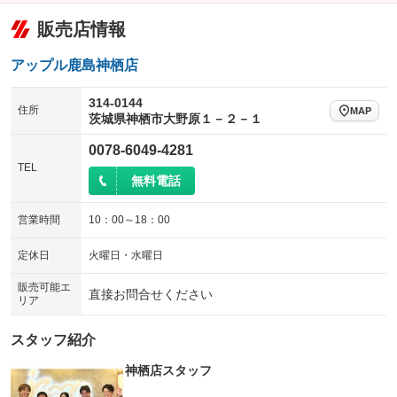
：装備なし
：装備なし
アームロール
垂直式
販売店情報
パワーシート
3列シート
：装備なし
：装備なし
：装備なし
：装備なし
アーム式
後輪ダブル
ベンチシート
フルフラットシート
：装備なし
：装備なし
：装備なし
：装備なし
アップル鹿島神栖店
三方開
ラッシングレール
チップアップシート
オットマン
：装備なし
：装備なし
：装備なし
：装備なし
314-0144
住所
MAP
サイドドア
三転ダンプ
茨城県神栖市大野原１－２－１
電動格納サードシート
シートヒーター
：装備なし
：装備なし
：装備なし
：装備なし
荷台幌付き
クラッチレス
0078-6049-4281
ウォークスルー
後席モニター
：装備なし
：装備なし
：装備なし
：装備なし
TEL
ヒッチメンバー
坂道発進補助装置
無料電話
電動リアゲート
フロントカメラ
：装備なし
：装備なし
：装備なし
：装備なし
レンタカーアップ
展示・試乗車
シートエアコン
全周囲カメラ
：装備なし
：装備なし
：装備なし
：装備なし
営業時間
10：00～18：00
電動格納ミラー
サイドカメラ
ルーフレール
：装備あり
：装備なし
：装備なし
定休日
火曜日・水曜日
装備略号／用語解説
エアサスペンション
ヘッドライトウォッシャー
：装備なし
：装備なし
販売可能エ
直接お問合せください
リア
装備略号／用語解説
スタッフ紹介
神栖店スタッフ