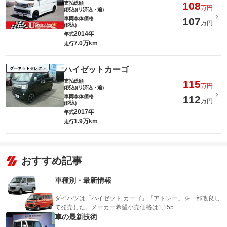
支払総額
108
万円
(税込)(リ済込・追)
車両本体価格
107
万円
(税込)
2014年
年式
7.0万km
走行
ハイゼットカーゴ
グーネットセレクト
支払総額
115
万円
(税込)(リ済込・追)
車両本体価格
112
万円
(税込)
2017年
年式
1.9万km
走行
おすすめ記事
車種別・最新情報
ダイハツは「ハイゼット カーゴ」「アトレー」を一部改良し
て発売した。メーカー希望小売価格は1,155…
車の最新技術