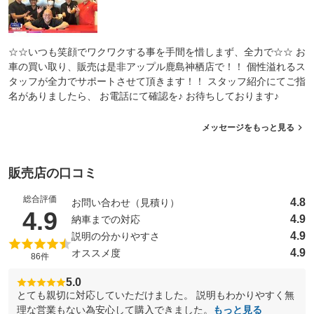
☆☆いつも笑顔でワクワクする事を手間を惜しまず、全力で☆☆ お
車の買い取り、販売は是非アップル鹿島神栖店で！！ 個性溢れるス
タッフが全力でサポートさせて頂きます！！ スタッフ紹介にてご指
名がありましたら、 お電話にて確認を♪ お待ちしております♪
メッセージをもっと見る
販売店の口コミ
総合評価
4.8
お問い合わせ（見積り）
（5点満点中）
4.9
4.9
納車までの対応
4.9
説明の分かりやすさ
4.9
オススメ度
86件
5.0
とても親切に対応していただけました。 説明もわかりやすく無
理な営業もない為安心して購入できました。
もっと見る