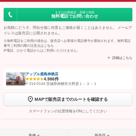
まずは在庫確認・見積り依頼
無料電話でお問い合わせ
お気軽にどうぞ。問合せ後に何度もご連絡が届くことはありません。 メールア
ドレスは販売店に公開されません。
※無料電話をご利用の場合は、販売店へお客様の電話番号が通知されます。無料電話
番号ご利用の際の注意点は
こちら
IP電話、ひかり電話からはご利用いただけません。
詳細はこちら
アップル鹿島神栖店
4.9
86件
【STEP1】
認証画面でグーネットを友だち追加してから「許可する」ボタンを押
〒314-0144 茨城県神栖市大野原１－２－１
します
MAPで販売店までのルートを確認する
【STEP2】
トーク画面で
ボタンをタップして問い合わせを
完了してください。
スマートフォンの位置情報をONにしてください
こちら
装備
販売店