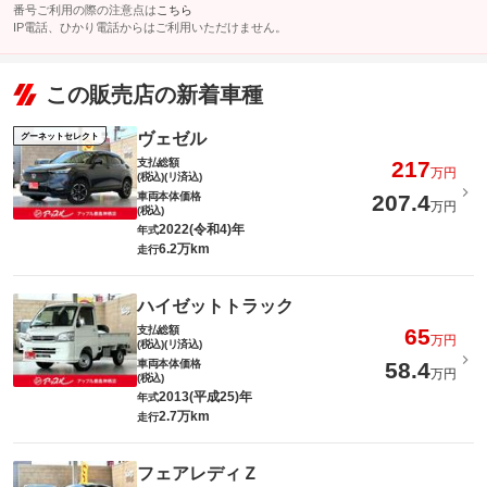
番号ご利用の際の注意点は
こちら
IP電話、ひかり電話からはご利用いただけません。
この販売店の新着車種
ヴェゼル
グーネットセレクト
支払総額
217
万円
(税込)(リ済込)
車両本体価格
207.4
万円
(税込)
2022(令和4)年
年式
6.2万km
走行
ハイゼットトラック
支払総額
65
万円
(税込)(リ済込)
車両本体価格
58.4
万円
(税込)
2013(平成25)年
年式
2.7万km
走行
フェアレディＺ