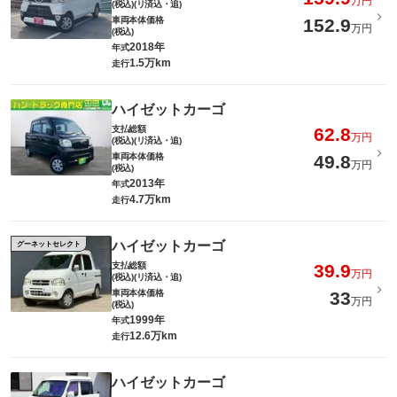
万円
(税込)(リ済込・追)
車両本体価格
152.9
万円
(税込)
2018年
年式
1.5万km
走行
ハイゼットカーゴ
支払総額
62.8
万円
(税込)(リ済込・追)
車両本体価格
49.8
万円
(税込)
2013年
年式
4.7万km
走行
ハイゼットカーゴ
グーネットセレクト
支払総額
39.9
万円
(税込)(リ済込・追)
車両本体価格
33
万円
(税込)
1999年
年式
12.6万km
走行
ハイゼットカーゴ