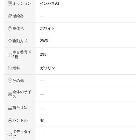
ミッション
インパネAT
過給器
―
車体色
ホワイト
駆動方式
2WD
車台番号下
298
3桁
燃料
ガソリン
その他
―
全体のサイ
―
ズ
荷台寸法
―
ハンドル
右
ボディタイ
―
プ