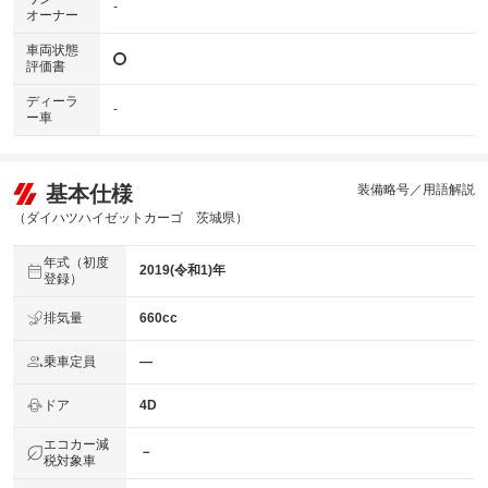
-
オーナー
車両状態
評価書
ディーラ
-
ー車
基本仕様
装備略号／用語解説
（ダイハツハイゼットカーゴ 茨城県）
年式（初度
2019(令和1)年
登録）
排気量
660cc
乗車定員
―
ドア
4D
エコカー減
－
税対象車