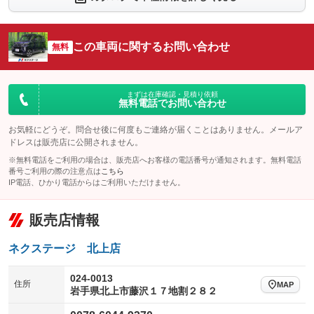
：装備なし
：装備あり
シートエアコン
全周囲カメラ
：装備なし
：装備あり
この車両に関するお問い合わせ
サイドカメラ
無料
ルーフレール
：装備あり
：装備なし
エアサスペンション
ヘッドライトウォッシャー
：装備なし
：装備なし
装備略号／用語解説
まずは在庫確認・見積り依頼
無料電話でお問い合わせ
お気軽にどうぞ。問合せ後に何度もご連絡が届くことはありません。メールア
ドレスは販売店に公開されません。
※無料電話をご利用の場合は、販売店へお客様の電話番号が通知されます。無料電話
番号ご利用の際の注意点は
こちら
IP電話、ひかり電話からはご利用いただけません。
販売店情報
ネクステージ 北上店
024-0013
住所
MAP
岩手県北上市藤沢１７地割２８２