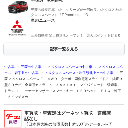
三菱の軽乗用車「eK」シリーズが一部改良。eKクロス＆eK
クロススペースに「T Premium」「G…
車のニュース
三菱自動車 楽天市場店オープン！ 楽天ポイントも貯まる
記事一覧を見る
中古車
三菱の中古車
ｅＫクロススペースの中古車
ｅＫクロススペ
ース・岩手県の中古車
ｅＫクロススペース・岩手県北上市の中古車
三
菱 ｅＫクロススペース Ｔ ４ＷＤ ターボ 両側電動スライドドア 純正９
型ＳＤナビ 全周囲カメラ ｅ－Ａｓｓｉｓｔ マイパイロット 禁煙車
ドラレコ コーナーセンサー スマートキー ＬＥＤヘッド ＥＴＣ 純正
１５インチＡＷ
車買取・車査定はグーネット買取 営業電
話なし
【日本最大級の加盟店数】約30万のデータから予