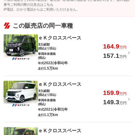
番号ご利用の際の注意点は
こちら
IP電話、ひかり電話からはご利用いただけません。
この販売店の同一車種
ｅＫクロススペース
支払総額
164.9
万円
(税込)(リ済込)
車両本体価格
157.1
万円
(税込)
2022(令和4)年
年式
1.5万km
走行
ｅＫクロススペース
支払総額
159.9
万円
(税込)(リ済込)
車両本体価格
149.3
万円
(税込)
2021(令和3)年
年式
1.1万km
走行
ｅＫクロススペース