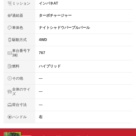
ミッション
インパネAT
過給器
ターボチャージャー
車体色
ナイトシャドウパープルパール
駆動方式
4WD
車台番号下
767
3桁
燃料
ハイブリッド
その他
―
全体のサイ
―
ズ
荷台寸法
―
ハンドル
右