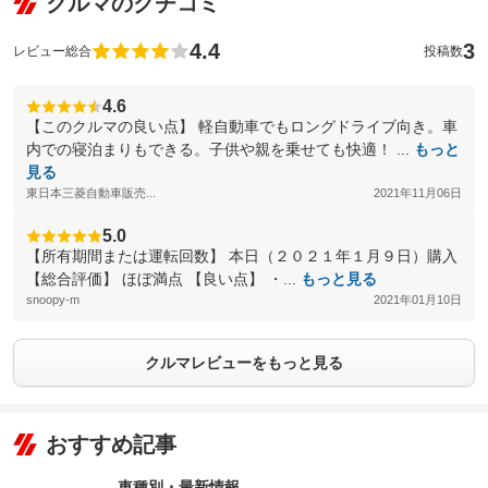
クルマのクチコミ
4.4
3
レビュー総合
投稿数
4.6
【このクルマの良い点】 軽自動車でもロングドライブ向き。車
内での寝泊まりもできる。子供や親を乗せても快適！ ...
もっと
見る
東日本三菱自動車販売...
2021年11月06日
5.0
【所有期間または運転回数】 本日（２０２１年１月９日）購入
【総合評価】 ほぼ満点 【良い点】 ・...
もっと見る
snoopy-m
2021年01月10日
クルマレビューをもっと見る
おすすめ記事
車種別・最新情報