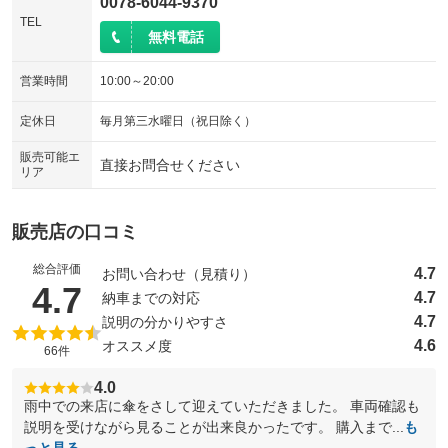
0078-6044-9370
TEL
無料電話
営業時間
10:00～20:00
定休日
毎月第三水曜日（祝日除く）
販売可能エ
直接お問合せください
リア
販売店の口コミ
総合評価
4.7
お問い合わせ（見積り）
（5点満点中）
4.7
4.7
納車までの対応
4.7
説明の分かりやすさ
4.6
オススメ度
66件
4.0
雨中での来店に傘をさして迎えていただきました。 車両確認も
説明を受けながら見ることが出来良かったです。 購入まで...
も