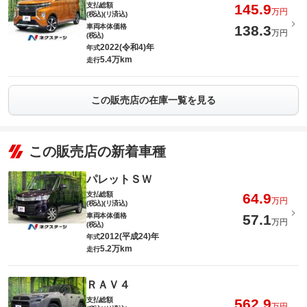
支払総額
145.9
万円
(税込)(リ済込)
車両本体価格
138.3
万円
(税込)
2022(令和4)年
年式
5.4万km
走行
この販売店の在庫一覧を見る
この販売店の新着車種
パレットＳＷ
支払総額
64.9
万円
(税込)(リ済込)
車両本体価格
57.1
万円
(税込)
2012(平成24)年
年式
5.2万km
走行
ＲＡＶ４
支払総額
562.9
万円