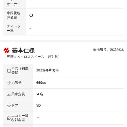
-
オーナー
車両状態
評価書
ディーラ
-
ー車
基本仕様
装備略号／用語解説
（三菱ｅＫクロススペース 岩手県）
年式（初度
2021(令和3)年
登録）
排気量
660cc
乗車定員
４名
ドア
5D
エコカー減
－
税対象車