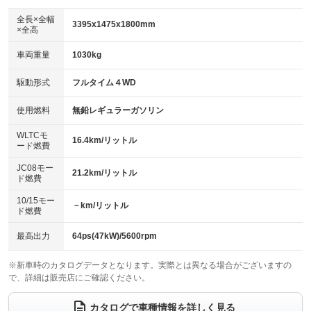
ダウンヒルアシストコントロール
：装備なし
アルミホイール：15インチ
全長×全幅
：装備あり
3395x1475x1800mm
×全高
パワーウィンドウ
盗難防止システム
：装備あり
：装備あり
革シート
ハーフレザーシート
：装備なし
：装備なし
車両重量
1030kg
アイドリングストップ
ドライブレコーダー
：装備なし
：装備あり
キーレス
LEDヘッドランプ
：装備あり
：装備あり
USB入力端子
Bluetooth接続
駆動形式
フルタイム４WD
：装備あり
：装備あり
HID(キセノンライト)
ポータブルナビ
：装備なし
：装備なし
100V電源
クリーンディーゼル
使用燃料
無鉛レギュラーガソリン
：装備なし
：装備なし
バックカメラ
ETC
：装備あり
：装備あり
センターデフロック
：装備なし
WLTCモ
エアロ
スマートキー
16.4km/リットル
：装備なし
：装備あり
ード燃費
レンタカーアップ
展示・試乗車
：装備なし
：装備なし
ローダウン
ランフラットタイヤ
：装備なし
：装備なし
JC08モー
21.2km/リットル
ド燃費
電動格納ミラー
：装備あり
パワーシート
3列シート
：装備なし
：装備なし
10/15モー
装備略号／用語解説
－km/リットル
ド燃費
ベンチシート
フルフラットシート
：装備あり
：装備なし
チップアップシート
オットマン
最高出力
64ps(47kW)/5600rpm
：装備なし
：装備なし
電動格納サードシート
シートヒーター
：装備なし
：装備あり
※新車時のカタログデータとなります。実際とは異なる場合がございますの
で、詳細は販売店にご確認ください。
ウォークスルー
後席モニター
：装備なし
：装備なし
カタログで車種情報を詳しく見る
電動リアゲート
フロントカメラ