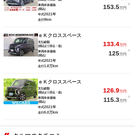
車両本体価格
153.5
万円
(税込)
2021年
年式
9km
走行
ｅＫクロススペース
支払総額
133.4
万円
(税込)(リ済込・追)
車両本体価格
125
万円
(税込)
2021年
年式
1.8万km
走行
ｅＫクロススペース
支払総額
126.9
万円
(税込)(リ済込・追)
車両本体価格
115.3
万円
(税込)
2021年
年式
6.0万km
走行