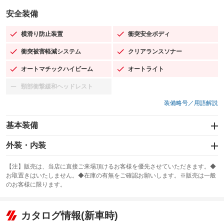
安全装備
横滑り防止装置
衝突安全ボディ
：装備あり
：装備あり
衝突被害軽減システム
クリアランスソナー
：装備あり
：装備あり
オートマチックハイビーム
オートライト
：装備あり
：装備あり
頸部衝撃緩和ヘッドレスト
：装備なし
装備略号／用語解説
基本装備
エアバッグ：運転席/助手席/サイド
外装・内装
：装備あり
スライドドア：両面電動
カーナビ：SDナビ
：装備あり
：装備あり
【注】販売は、当店に直接ご来場頂けるお客様を優先させていただきます。◆
お取置きはいたしません。◆在庫の有無をご確認お願いします。※販売は一般
サンルーフ
ABS
TV：フルセグ
：装備なし
：装備あり
：装備あり
のお客様に限ります。
エアコン
Wエアコン
オーディオ：CDまたはCDチェンジャー／ミュージックプレイヤー接続
：装備あり
：装備なし
：装備あり
可／ミュージックサーバー
リフトアップ
パワーステアリング
カタログ情報(新車時)
：装備なし
：装備あり
ビジュアル：-／DVD再生
：装備あり