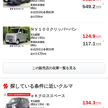
(税込)(リ済込)
車両本体価格
549.2
万円
(税込)
2026(令和8)年
年式
20km
走行
ＮＶ１００クリッパーバン
支払総額
124.9
万円
(税込)(リ済込)
車両本体価格
117.1
万円
(税込)
2021(令和3)年
年式
3.5万km
走行
この販売店の在庫一覧を見る
探している条件に近いクルマ
ｅＫクロススペース
支払総額
134.3
万円
(税込)(リ済込・追)