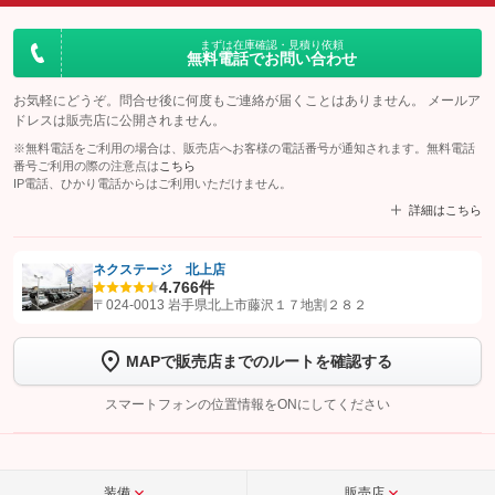
まずは在庫確認・見積り依頼
無料電話でお問い合わせ
お気軽にどうぞ。問合せ後に何度もご連絡が届くことはありません。 メールア
ドレスは販売店に公開されません。
※無料電話をご利用の場合は、販売店へお客様の電話番号が通知されます。無料電話
番号ご利用の際の注意点は
こちら
IP電話、ひかり電話からはご利用いただけません。
詳細はこちら
ネクステージ 北上店
4.7
66件
【STEP1】
認証画面でグーネットを友だち追加してから「許可する」ボタンを押
〒024-0013 岩手県北上市藤沢１７地割２８２
します
MAPで販売店までのルートを確認する
【STEP2】
トーク画面で
ボタンをタップして問い合わせを
完了してください。
スマートフォンの位置情報をONにしてください
こちら
装備
販売店