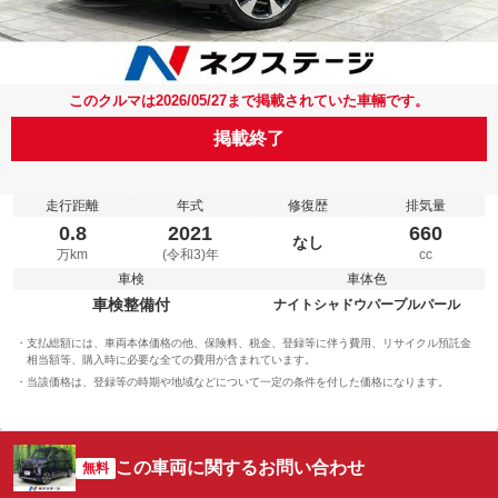
このクルマは2026/05/27まで掲載されていた車輛です。
掲載終了
走行距離
年式
修復歴
排気量
0.8
2021
660
なし
万km
(令和3)年
cc
車検
車体色
車検整備付
ナイトシャドウパープルパール
支払総額には、車両本体価格の他、保険料、税金、登録等に伴う費用、リサイクル預託金
相当額等、購入時に必要な全ての費用が含まれています。
当該価格は、登録等の時期や地域などについて一定の条件を付した価格になります。
この車両に関するお問い合わせ
無料