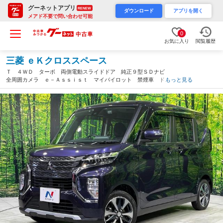
グーネットアプリ
RENEW
ダウンロード
アプリを開く
メアド不要で問い合わせ可能
0
お気に入り
閲覧履歴
三菱 ｅＫクロススペース
Ｔ ４ＷＤ ターボ 両側電動スライドドア 純正９型ＳＤナビ
全周囲カメラ ｅ－Ａｓｓｉｓｔ マイパイロット 禁煙車 ドラ
もっと見る
レコ コーナーセンサー スマートキー ＬＥＤヘッド ＥＴＣ
純正１５インチＡＷ（岩手県）