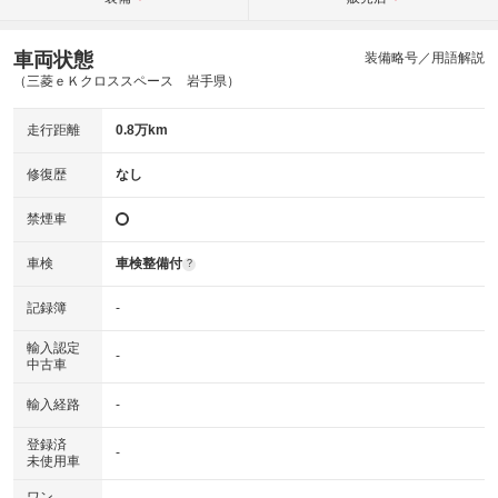
車両状態
装備略号／用語解説
（三菱ｅＫクロススペース 岩手県）
走行距離
0.8万km
修復歴
なし
禁煙車
車検
車検整備付
?
記録簿
-
輸入認定
-
中古車
輸入経路
-
登録済
-
未使用車
ワン