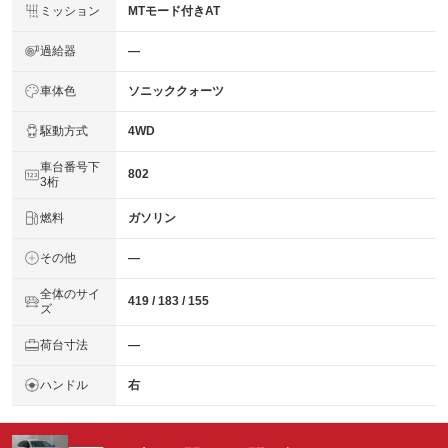
ミッション
MTモード付きAT
過給器
―
車体色
ソニッククォーツ
駆動方式
4WD
車台番号下
802
3桁
燃料
ガソリン
その他
―
全体のサイ
419 / 183 / 155
ズ
荷台寸法
―
ハンドル
右