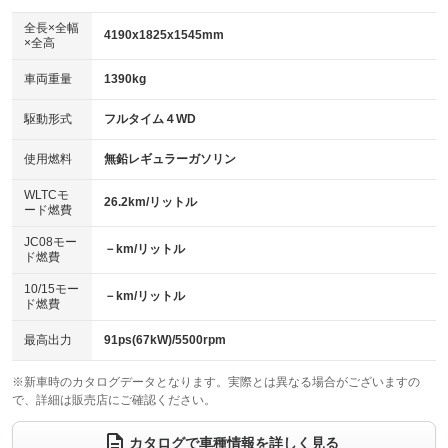
ダウンヒルアシストコントロール
アルミホイール：18インチ
：装備なし
：装備あり
全長×全幅
4190x1825x1545mm
×全高
パワーウィンドウ
盗難防止システム
革シート
ハーフレザーシート
：装備あり
：装備あり
：装備あり
：装備なし
車両重量
1390kg
アイドリングストップ
ドライブレコーダー
キーレス
LEDヘッドランプ
：装備なし
：装備あり
：装備あり
：装備あり
USB入力端子
Bluetooth接続
駆動形式
フルタイム４WD
HID(キセノンライト)
ポータブルナビ
：装備あり
：装備あり
：装備なし
：装備なし
100V電源
クリーンディーゼル
バックカメラ
ETC2.0
使用燃料
無鉛レギュラーガソリン
：装備あり
：装備なし
：装備なし
：装備あり
センターデフロック
エアロ
スマートキー
：装備なし
WLTCモ
：装備なし
：装備あり
26.2km/リットル
ード燃費
レンタカーアップ
展示・試乗車
ローダウン
ランフラットタイヤ
：装備なし
：装備なし
：装備なし
：装備なし
JC08モー
－km/リットル
ド燃費
電動格納ミラー
パワーシート
3列シート
：装備あり
：装備あり
：装備なし
10/15モー
装備略号／用語解説
－km/リットル
ベンチシート
フルフラットシート
ド燃費
：装備なし
：装備なし
チップアップシート
オットマン
：装備なし
：装備なし
最高出力
91ps(67kW)/5500rpm
電動格納サードシート
シートヒーター
：装備なし
：装備あり
※新車時のカタログデータとなります。実際とは異なる場合がございますの
で、詳細は販売店にご確認ください。
ウォークスルー
後席モニター
：装備なし
：装備なし
電動リアゲート
フロントカメラ
カタログで車種情報を詳しく見る
：装備あり
：装備なし