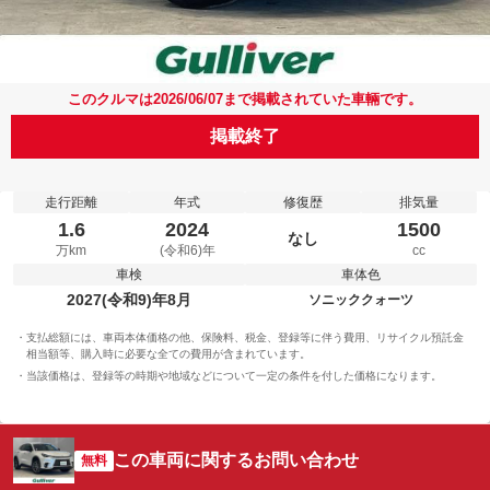
このクルマは2026/06/07まで掲載されていた車輛です。
掲載終了
走行距離
年式
修復歴
排気量
1.6
2024
1500
なし
万km
(令和6)年
cc
車検
車体色
2027(令和9)年8月
ソニッククォーツ
支払総額には、車両本体価格の他、保険料、税金、登録等に伴う費用、リサイクル預託金
相当額等、購入時に必要な全ての費用が含まれています。
当該価格は、登録等の時期や地域などについて一定の条件を付した価格になります。
この車両に関するお問い合わせ
無料