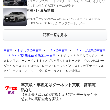
トヨタアップグレードファクトリーから「RAV4」をよりワ
イルドに仕立てる新アイテムが登場！
車種別・最新情報
走れば思わず笑みがあふれるハイパフォーマンスモデル
「LBX MORIZO RR」がアップデート。メー…
記事一覧を見る
中古車
レクサスの中古車
ＬＢＸの中古車
ＬＢＸ・宮城県の中古車
ＬＢＸ・宮城県仙台市泉区の中古車
レクサス ＬＢＸ リラックス ４
ＷＤ／ワンオーナー／ＬＳＳ＋／プリクラッシュセーフティ／システムレー
ダークルーズコントロール／レーントレーシングアシスト／純正ナビ／フル
セグＴＶ／ＢＴ／ＵＳＢ／全方位カメラ／ＥＴＣ／禁煙車
車買取・車査定はグーネット買取 営業電
話なし
【日本最大級の加盟店数】約30万のデータから予
想以上の高額査定を実現！