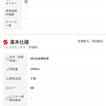
オーナー
車両状態
-
評価書
ディーラ
-
ー車
基本仕様
装備略号／用語解説
（レクサスＬＢＸ 宮城県）
年式（初度
2024(令和6)年
登録）
排気量
1500cc
乗車定員
５名
ドア
5D
エコカー減
－
税対象車