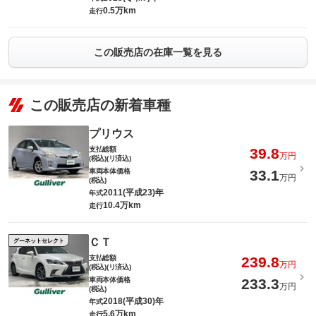
0.5万km
走行
この販売店の在庫一覧を見る
この販売店の新着車種
プリウス
支払総額
39.8
万円
(税込)(リ済込)
車両本体価格
33.1
万円
(税込)
2011(平成23)年
年式
10.4万km
走行
ＣＴ
グーネットセレクト
支払総額
239.8
万円
(税込)(リ済込)
車両本体価格
233.3
万円
(税込)
2018(平成30)年
年式
5.6万km
走行