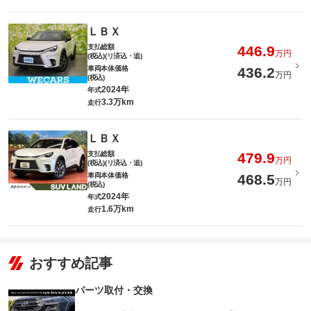
ＬＢＸ
支払総額
446.9
万円
(税込)(リ済込・追)
車両本体価格
436.2
万円
(税込)
2024年
年式
3.3万km
走行
ＬＢＸ
支払総額
479.9
万円
(税込)(リ済込・追)
車両本体価格
468.5
万円
(税込)
2024年
年式
1.6万km
走行
おすすめ記事
パーツ取付・交換