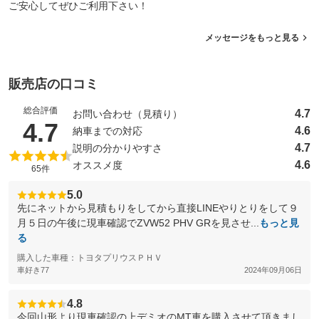
ご安心してぜひご利用下さい！
メッセージをもっと見る
販売店の口コミ
総合評価
4.7
お問い合わせ（見積り）
（5点満点中）
4.7
4.6
納車までの対応
4.7
説明の分かりやすさ
4.6
オススメ度
65件
5.0
先にネットから見積もりをしてから直接LINEやりとりをして９
月５日の午後に現車確認でZVW52 PHV GRを見させ...
もっと見
る
購入した車種：トヨタプリウスＰＨＶ
車好き77
2024年09月06日
4.8
今回山形より現車確認の上デミオのMT車を購入させて頂きまし