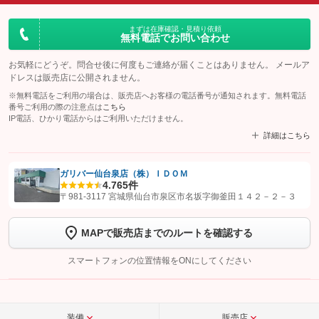
まずは在庫確認・見積り依頼
無料電話でお問い合わせ
お気軽にどうぞ。問合せ後に何度もご連絡が届くことはありません。 メールア
ドレスは販売店に公開されません。
※無料電話をご利用の場合は、販売店へお客様の電話番号が通知されます。無料電話
番号ご利用の際の注意点は
こちら
IP電話、ひかり電話からはご利用いただけません。
詳細はこちら
ガリバー仙台泉店（株）ＩＤＯＭ
4.7
65件
【STEP1】
認証画面でグーネットを友だち追加してから「許可する」ボタンを押
〒981-3117 宮城県仙台市泉区市名坂字御釜田１４２－２－３
します
MAPで販売店までのルートを確認する
【STEP2】
トーク画面で
ボタンをタップして問い合わせを
完了してください。
スマートフォンの位置情報をONにしてください
こちら
装備
販売店