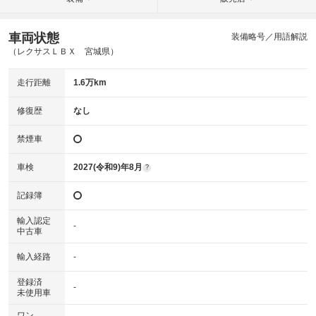
車両状態
装備略号／用語解説
（レクサスＬＢＸ 宮城県）
走行距離
1.6万km
修復歴
なし
禁煙車
車検
2027(令和9)年8月
?
記録簿
輸入認定
-
中古車
輸入経路
-
登録済
-
未使用車
ワン