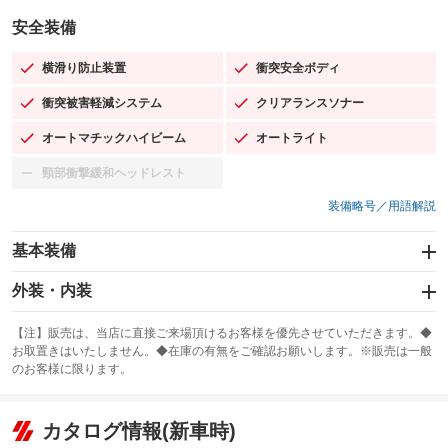
安全装備
横滑り防止装置
衝突安全ボディ
：装備あり
：装備あり
衝突被害軽減システム
クリアランスソナー
：装備あり
：装備あり
オートマチックハイビーム
オートライト
：装備あり
：装備あり
頸部衝撃緩和ヘッドレスト
：装備なし
装備略号／用語解説
基本装備
エアバッグ：運転席/助手席/サイド
外装・内装
：装備あり
スライドドア
カーナビ：メモリーナビ他
：装備なし
：装備あり
【注】販売は、当店に直接ご来場頂けるお客様を優先させていただきます。◆
お取置きはいたしません。◆在庫の有無をご確認お願いします。※販売は一般
サンルーフ
ABS
TV：フルセグ
：装備なし
：装備あり
：装備あり
のお客様に限ります。
エアコン
Wエアコン
オーディオ：ミュージックプレイヤー接続可
：装備あり
：装備なし
：装備あり
リフトアップ
パワーステアリング
カタログ情報(新車時)
ビジュアル
：装備なし
：装備あり
：装備なし