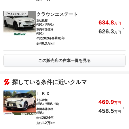
クラウンエステート
グーネットセレクト
支払総額
634.8
万円
(税込)(リ済込)
車両本体価格
626.3
万円
(税込)
2026(令和8)年
年式
0.3万km
走行
この販売店の在庫一覧を見る
探している条件に近いクルマ
ＬＢＸ
支払総額
469.9
万円
(税込)(リ済込・追)
車両本体価格
458.5
万円
(税込)
2024年
年式
1.2万km
走行