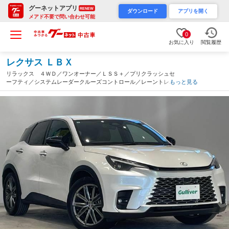
グーネットアプリ
RENEW
ダウンロード
アプリを開く
メアド不要で問い合わせ可能
0
お気に入り
閲覧履歴
レクサス ＬＢＸ
リラックス ４ＷＤ／ワンオーナー／ＬＳＳ＋／プリクラッシュセ
ーフティ／システムレーダークルーズコントロール／レーントレー
もっと見る
シングアシスト／純正ナビ／フルセグＴＶ／ＢＴ／ＵＳＢ／全方位
カメラ／ＥＴＣ／禁煙車（宮城県）