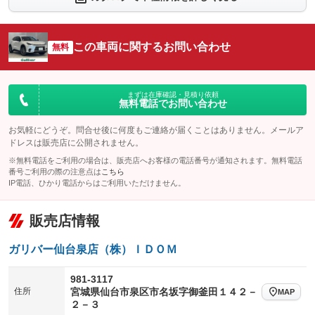
シートエアコン
全周囲カメラ
：装備なし
：装備あり
サイドカメラ
ルーフレール
この車両に関するお問い合わせ
：装備なし
無料
：装備なし
エアサスペンション
ヘッドライトウォッシャー
：装備なし
：装備なし
装備略号／用語解説
まずは在庫確認・見積り依頼
無料電話でお問い合わせ
お気軽にどうぞ。問合せ後に何度もご連絡が届くことはありません。メールア
ドレスは販売店に公開されません。
※無料電話をご利用の場合は、販売店へお客様の電話番号が通知されます。無料電話
番号ご利用の際の注意点は
こちら
IP電話、ひかり電話からはご利用いただけません。
販売店情報
ガリバー仙台泉店（株）ＩＤＯＭ
981-3117
住所
宮城県仙台市泉区市名坂字御釜田１４２－
MAP
２－３