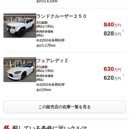
11.6万km
走行
ランドクルーザー２５０
支払総額
840
万円
(税込)(リ済込)
車両本体価格
828
万円
(税込)
2024(令和6)年
年式
1.1万km
走行
フェアレディＺ
支払総額
630
万円
(税込)(リ済込)
車両本体価格
620
万円
(税込)
2024(令和6)年
年式
25km
走行
この販売店の在庫一覧を見る
探している条件に近いクルマ