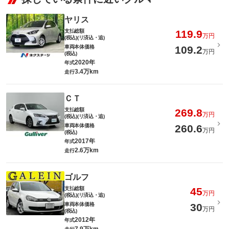
ヤリス
支払総額
119.9
万円
(税込)(リ済込・追)
車両本体価格
109.2
万円
(税込)
2020年
年式
3.4万km
走行
ＣＴ
支払総額
269.8
万円
(税込)(リ済込・追)
車両本体価格
260.6
万円
(税込)
2017年
年式
2.6万km
走行
ゴルフ
支払総額
45
万円
(税込)(リ済込・追)
車両本体価格
30
万円
(税込)
2012年
年式