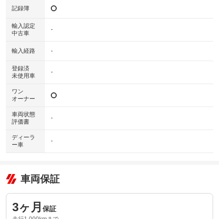
記録簿
輸入認定
-
中古車
輸入経路
-
登録済
-
未使用車
ワン
オーナー
車両状態
-
評価書
ディーラ
-
ー車
車両保証
3ヶ月
保証