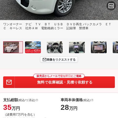
ワンオーナー ナビ ＴＶ ＢＴ ＵＳＢ ＤＶＤ再生 バックカメラ ＥＴ
Ｃ キーレス 社外ＡＷ 電動格納ミラー 記録簿 禁煙車
画像をリクエストする
販売店からメールで
最短即日
にご連絡
無料で在庫確認・見積り依頼する
支払総額
車両本体価格
(税込/リ済込)
(税込)
35
28
万円
万円
（諸費用7万円を含む）