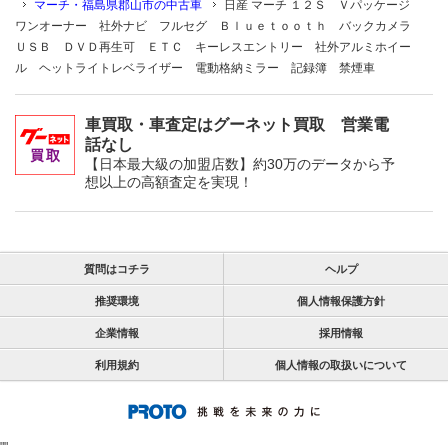
マーチ・福島県郡山市の中古車
日産 マーチ １２Ｓ Ｖパッケージ
ワンオーナー 社外ナビ フルセグ Ｂｌｕｅｔｏｏｔｈ バックカメラ
ＵＳＢ ＤＶＤ再生可 ＥＴＣ キーレスエントリー 社外アルミホイー
ル ヘットライトレベライザー 電動格納ミラー 記録簿 禁煙車
車買取・車査定はグーネット買取 営業電
話なし
【日本最大級の加盟店数】約30万のデータから予
想以上の高額査定を実現！
質問はコチラ
ヘルプ
推奨環境
個人情報保護方針
企業情報
採用情報
利用規約
個人情報の取扱いについて
"
"