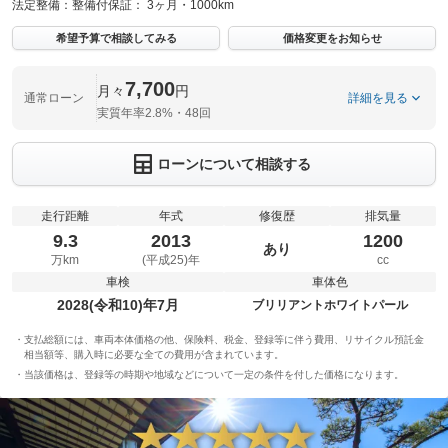
法定整備：
整備付
保証：
3ヶ月・1000km
希望予算で相談してみる
価格変更をお知らせ
7,700
月々
円
通常ローン
詳細を見る
実質年率2.8%・48回
ローンについて相談する
走行距離
年式
修復歴
排気量
9.3
2013
1200
あり
万km
(平成25)年
cc
車検
車体色
2028(令和10)年7月
ブリリアントホワイトパール
支払総額には、車両本体価格の他、保険料、税金、登録等に伴う費用、リサイクル預託金
相当額等、購入時に必要な全ての費用が含まれています。
当該価格は、登録等の時期や地域などについて一定の条件を付した価格になります。