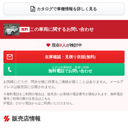
：装備なし
：装備なし
カタログで車種情報を詳しく見る
電動リアゲート
フロントカメラ
：装備なし
：装備なし
シートエアコン
全周囲カメラ
：装備なし
：装備なし
この車両に関するお問い合わせ
サイドカメラ
無料
ルーフレール
：装備なし
：装備なし
エアサスペンション
ヘッドライトウォッシャー
：装備なし
：装備なし
現在
0
人
が検討中
装備略号／用語解説
在庫確認・見積り依頼(無料)
まずは在庫確認・見積り依頼
無料電話でお問い合わせ
お気軽にどうぞ。問合せ後に何度もご連絡が届くことはありません。メールア
ドレスは販売店に公開されません。
※無料電話をご利用の場合は、販売店へお客様の電話番号が通知されます。無料電話
番号ご利用の際の注意点は
こちら
IP電話、ひかり電話からはご利用いただけません。
販売店情報