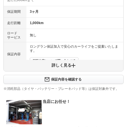
走行1,000kmまで
保証期間
3ヶ月
走行距離
1,000km
ロード
無し
サービス
ロングラン保証加入で安心のカーライフをご提案いたしま
す。
保証内容
保証内容について問い合わせる
詳しく見る
保証項目
-
保証内容を確認する
修理回数
-
※消耗部品（タイヤ・バッテリー・ブレーキパッド等）は保証対象外です。
上限金額
グー保証お付けできます。
当店にお任せ！
免責金
無し
保証修理
-
受付先