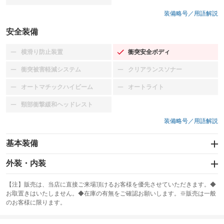
装備略号／用語解説
安全装備
横滑り防止装置
衝突安全ボディ
：装備なし
：装備あり
衝突被害軽減システム
クリアランスソナー
：装備なし
：装備なし
オートマチックハイビーム
オートライト
：装備なし
：装備なし
頸部衝撃緩和ヘッドレスト
：装備なし
装備略号／用語解説
基本装備
エアバッグ：運転席/助手席
外装・内装
：装備あり
スライドドア
カーナビ：メモリーナビ他
：装備なし
：装備あり
【注】販売は、当店に直接ご来場頂けるお客様を優先させていただきます。◆
お取置きはいたしません。◆在庫の有無をご確認お願いします。※販売は一般
サンルーフ
ABS
TV：フルセグ
：装備なし
：装備あり
：装備あり
のお客様に限ります。
エアコン
Wエアコン
オーディオ：CDまたはCDチェンジャー／ミュージックプレイヤー接続
：装備あり
：装備なし
：装備あり
可