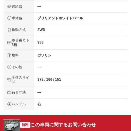
過給器
―
車体色
ブリリアントホワイトパール
駆動方式
2WD
車台番号下
933
3桁
燃料
ガソリン
その他
―
全体のサイ
378 / 166 / 151
ズ
荷台寸法
―
ハンドル
右
この車両に関するお問い合わせ
無料