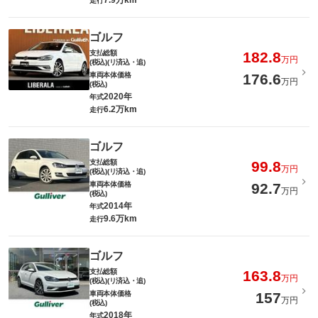
7.9万km
走行
ゴルフ
支払総額
182.8
万円
(税込)(リ済込・追)
車両本体価格
176.6
万円
(税込)
2020年
年式
6.2万km
走行
ゴルフ
支払総額
99.8
万円
(税込)(リ済込・追)
車両本体価格
92.7
万円
(税込)
2014年
年式
9.6万km
走行
ゴルフ
支払総額
163.8
万円
(税込)(リ済込・追)
車両本体価格
157
万円
(税込)
2018年
年式