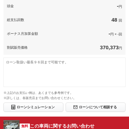
着手までが早いのが特徴です。
グー保証なら業界最高水準の保証内容、業界最多水準の保証範囲
計410項目
-
頭金
円
保証
と安心の価格設定であなたのカーライフを強力にサポート！全国
保証範囲は４１０項目以上。故障がおきても、電話１本で即対
無制限。車両本体価格。
５０００工場のネットワークを持ち旅先での思いがけない故障や
保証項目
応。専用コールセンターが、あなたのカーライフをサポートしま
国産車の場合、車両本体価格（税込）を上限とします。車両本体
修理回数・
トラブル時にも安心！
す。専任のオペレーターが対応するため、修理の承認から作業の
価格（税込）が５０万円以下の場合は上限を５０万円（税込）ま
上限金額
48
総支払回数
着手までが早いのが特徴です。
回
でとします。輸入車の場合は、１００万円（税込）を上限としま
計410項目
す。
保証範囲は４１０項目以上。故障がおきても、電話１本で即対
無制限。車両本体価格。
保証項目
応。専用コールセンターが、あなたのカーライフをサポートしま
国産車の場合、車両本体価格（税込）を上限とします。車両本体
無し
修理回数・
-
ボーナス月加算金額
す。専任のオペレーターが対応するため、修理の承認から作業の
円 × -回
価格（税込）が５０万円以下の場合は上限を５０万円（税込）ま
本保証の開始時からの走行距離が５００Ｋｍに満たない車両に生
上限金額
着手までが早いのが特徴です。
でとします。輸入車の場合は、１００万円（税込）を上限としま
免責金
じたエンジン本体及びトランスミッションの交換又はオーバーホ
す。
ールについて、本保証に基づき保証修理を行う責任を負わないも
無制限。車両本体価格。
370,373
割賦販売価格
のとします。
円
国産車の場合、車両本体価格（税込）を上限とします。車両本体
無し
修理回数・
価格（税込）が５０万円以下の場合は上限を５０万円（税込）ま
本保証の開始時からの走行距離が５００Ｋｍに満たない車両に生
保証修理受
上限金額
グー保証サポートデスク
でとします。輸入車の場合は、１００万円（税込）を上限としま
免責金
じたエンジン本体及びトランスミッションの交換又はオーバーホ
付先
す。
ールについて、本保証に基づき保証修理を行う責任を負わないも
ローン取扱い最長９６回まで可能です。
のとします。
ロードサー
無し
有り
ビスの有無
本保証の開始時からの走行距離が５００Ｋｍに満たない車両に生
保証修理受
グー保証サポートデスク
免責金
じたエンジン本体及びトランスミッションの交換又はオーバーホ
付先
ールについて、本保証に基づき保証修理を行う責任を負わないも
のとします。
このパックの見積もり依頼（無料）
ロードサー
有り
ビスの有無
保証修理受
グー保証サポートデスク
※上記のお支払い例は、あくまでも参考例です。
付先
※詳しくは、各販売店までお問い合わせください。
このパックの見積もり依頼（無料）
ロードサー
有り
ビスの有無
ローンシミュレーション
ローンについて相談する
このパックの見積もり依頼（無料）
この車両に関するお問い合わせ
無料