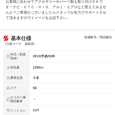
お客様に合わせてアクセサリーやパーツ類も取り付けＯＫで
整備付 法定12ヶ月または法定24ヶ月点検整備付
法定整備
※車検なし・車検整備付の場合は法定24ヶ月点検整備付
す！ナビ・ＥＴＣ・ＨＩＤ、アルミ・エアロなど変えてみませ
※商用車は6ヶ月または12ヶ月点検整備付
んか？ご希望がございましたらスタッフが全力でサポートさせ
て頂きますのでイメージをお話下さい。
法定整備
内装・外装ともに綺麗なお車です。（内装クリーニング済
について
み・外装磨き済・オゾン消臭済み）
基本仕様
装備略号／用語解説
（日産マーチ 福島県）
年式（初度
2013(平成25)年
登録）
排気量
1200cc
乗車定員
５名
ドア
5D
エコカー減
－
税対象車
ミッション
CVT