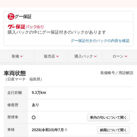
グー保証
購入パックの中にグー保証付きのパックがあります
グー保証付きのパックの内容を確認
装備
販売店
購入パック
ローン
車両状態
装備略号／用語解説
（日産マーチ 福島県）
走行距離
9.3万km
修復歴
あり
禁煙車
車内の匂いについて聞く
車検
2028(令和10)年7月
納期について聞く
?