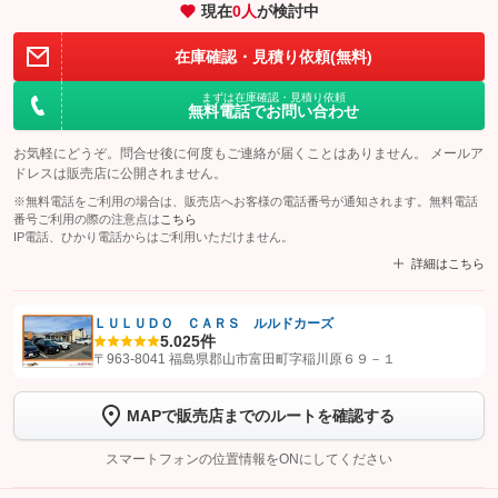
現在
0
人
が検討中
在庫確認・見積り依頼(無料)
まずは在庫確認・見積り依頼
無料電話でお問い合わせ
お気軽にどうぞ。問合せ後に何度もご連絡が届くことはありません。 メールア
ドレスは販売店に公開されません。
※無料電話をご利用の場合は、販売店へお客様の電話番号が通知されます。無料電話
番号ご利用の際の注意点は
こちら
IP電話、ひかり電話からはご利用いただけません。
詳細はこちら
ＬＵＬＵＤＯ ＣＡＲＳ ルルドカーズ
5.0
25件
【STEP1】
認証画面でグーネットを友だち追加してから「許可する」ボタンを押
〒963-8041 福島県郡山市富田町字稲川原６９－１
します
MAPで販売店までのルートを確認する
【STEP2】
トーク画面で
ボタンをタップして問い合わせを
完了してください。
スマートフォンの位置情報をONにしてください
こちら