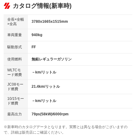
リフトアップ
パワーステアリング
カタログ情報(新車時)
：装備なし
：装備あり
ビジュアル：-／DVD再生
：装備あり
ダウンヒルアシストコントロール
：装備なし
アルミホイール：14インチ
全長×全幅
：装備あり
3780x1665x1515mm
×全高
パワーウィンドウ
盗難防止システム
：装備あり
：装備なし
革シート
ハーフレザーシート
：装備なし
：装備なし
車両重量
940kg
アイドリングストップ
ドライブレコーダー
：装備なし
：装備なし
キーレス
LEDヘッドランプ
：装備あり
：装備なし
USB入力端子
Bluetooth接続
駆動形式
FF
：装備なし
：装備あり
HID(キセノンライト)
ポータブルナビ
：装備なし
：装備なし
100V電源
クリーンディーゼル
使用燃料
無鉛レギュラーガソリン
：装備なし
：装備なし
バックカメラ
ETC
：装備なし
：装備あり
センターデフロック
：装備なし
WLTCモ
エアロ
スマートキー
－km/リットル
：装備なし
：装備なし
ード燃費
レンタカーアップ
展示・試乗車
：装備なし
：装備なし
ローダウン
ランフラットタイヤ
：装備なし
：装備なし
JC08モー
21.4km/リットル
ド燃費
電動格納ミラー
：装備あり
パワーシート
3列シート
：装備なし
：装備なし
10/15モー
装備略号／用語解説
－km/リットル
ド燃費
ベンチシート
フルフラットシート
：装備なし
：装備なし
チップアップシート
オットマン
最高出力
79ps(58kW)/6000rpm
：装備なし
：装備なし
電動格納サードシート
シートヒーター
：装備なし
：装備なし
※新車時のカタログデータとなります。実際とは異なる場合がございますの
で、詳細は販売店にご確認ください。
ウォークスルー
後席モニター