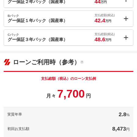
44
グー保証２年パック（国産車）
万円
内：オプシ
9
ョン価格
支払総額(税込)
Bパック
万円
42.4
(税込)
グー保証１年パック（国産車）
万円
車両本体価
28
万円
内：オプシ
格
7.4
ョン価格
支払総額(税込)
Cパック
万円
48.6
(税込)
グー保証３年パック（国産車）
万円
車両本体価
28
万円
内：オプシ
格
13.6
ョン価格
万円
(税込)
パック内容
ローンご利用時（参考）
車両本体価
28
万円
グー保証は、グーネットが全国展開する中古車専用の長期保証制
格
度です。業界最多水準の保証範囲と安心の価格設定で、あなたの
パック内容
カーライフを強力にサポートします。
支払総額（税込）のローン支払例
グー保証は、グーネットが全国展開する中古車専用の長期保証制
備考
－
7,700
度です。業界最多水準の保証範囲と安心の価格設定で、あなたの
月々
円
パック内容
カーライフを強力にサポートします。
[保証付]：2年・走行無制限
グー保証なら業界最高水準の保証内容、業界最多水準の保証範囲
保証
と安心の価格設定であなたのカーライフを強力にサポート！全国
グー保証は、グーネットが全国展開する中古車専用の長期保証制
備考
－
５０００工場のネットワークを持ち旅先での思いがけない故障や
度です。業界最多水準の保証範囲と安心の価格設定で、あなたの
2.8
実質年率
%
トラブル時にも安心！
カーライフを強力にサポートします。
[保証付]：1年・走行無制限
グー保証なら業界最高水準の保証内容、業界最多水準の保証範囲
計410項目
保証
と安心の価格設定であなたのカーライフを強力にサポート！全国
備考
－
保証範囲は４１０項目以上。故障がおきても、電話１本で即対
8,473
初回お支払額
円
５０００工場のネットワークを持ち旅先での思いがけない故障や
保証項目
応。専用コールセンターが、あなたのカーライフをサポートしま
トラブル時にも安心！
す。専任のオペレーターが対応するため、修理の承認から作業の
[保証付]：3年・走行無制限