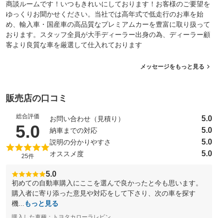
商談ルームです！いつもきれいにしております！お客様のご要望を
ゆっくりお聞かせください。当社では高年式で低走行のお車を始
め、輸入車・国産車の高品質なプレミアムカーを豊富に取り扱って
おります。スタッフ全員が大手ディーラー出身の為、ディーラー顧
客より良質な車を厳選して仕入れております
メッセージをもっと見る
販売店の口コミ
総合評価
5.0
お問い合わせ（見積り）
（5点満点中）
5.0
5.0
納車までの対応
5.0
説明の分かりやすさ
5.0
オススメ度
25件
5.0
初めての自動車購入にここを選んで良かったと今も思います。
購入者に寄り添った意見や対応をして下さり、次の車を探す
機...
もっと見る
購入した車種：トヨタカローラレビン