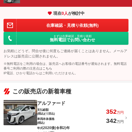
現在
0
人
が検討中
在庫確認・見積り依頼(無料)
まずは在庫確認・見積り依頼
無料電話でお問い合わせ
お気軽にどうぞ。問合せ後に何度もご連絡が届くことはありません。メールア
ドレスは販売店に公開されません。
※無料電話をご利用の場合は、販売店へお客様の電話番号が通知されます。無料電話
番号ご利用の際の注意点は
こちら
IP電話、ひかり電話からはご利用いただけません。
この販売店の新着車種
アルファード
支払総額
352
万円
(税込)(リ済込)
車両本体価格
342
万円
(税込)
2020後(令和2)年
年式