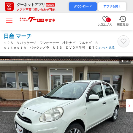
グーネットアプリ
RENEW
ダウンロード
アプリを開く
メアド不要で問い合わせ可能
0
お気に入り
閲覧履歴
日産 マーチ
１２Ｓ Ｖパッケージ ワンオーナー 社外ナビ フルセグ Ｂｌ
ｕｅｔｏｏｔｈ バックカメラ ＵＳＢ ＤＶＤ再生可 ＥＴＣ
もっと見る
キーレスエントリー 社外アルミホイール ヘットライトレベライ
ザー 電動格納ミラー 記録簿 禁煙車（福島県）
1
/34