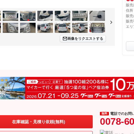
販売
住所
販売
販売
エリ
画像をリクエストする
電話でのお問
無料
0078-6
在庫確認・見積り依頼(無料)