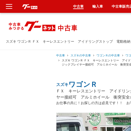
中古車
輸入車
中古車販売
新車
中古車
スズキ ワゴンＲ ＦＸ キーレスエントリー アイドリングストップ 電動格
輸入車
中古車
スズキの中古車
ワゴンＲの中古車
ワ
スズキ ワゴンＲ ＦＸ キーレスエントリー アイ
ジックプレイヤー接続可 アルミホイール 衝突安
クルマ買取
ワゴンＲ
スズキ
カーリース
ＦＸ キーレスエントリー アイドリン
ヤー接続可 アルミホイール 衝突安全
タイヤ交換
お仕事の共に！お探しの方は必見です！！ お
整備工場
車検