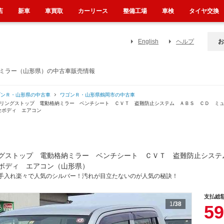
店
新車
車買取
カーリース
整備工場
車検
タイヤ交換
English
ヘルプ
お
納ミラー（山形県）の中古車販売情報
ゴンＲ・山形県の中古車
ワゴンＲ・山形県鶴岡市の中古車
ドリングストップ 電動格納ミラー ベンチシート ＣＶＴ 盗難防止システム ＡＢＳ ＣＤ ミ
全ボディ エアコン
グストップ 電動格納ミラー ベンチシート ＣＶＴ 盗難防止システ
ボディ エアコン（山形県）
手入れ楽々で人気のシルバー！汚れが目立たないのが人気の秘訣！
支払総
1
/38
59