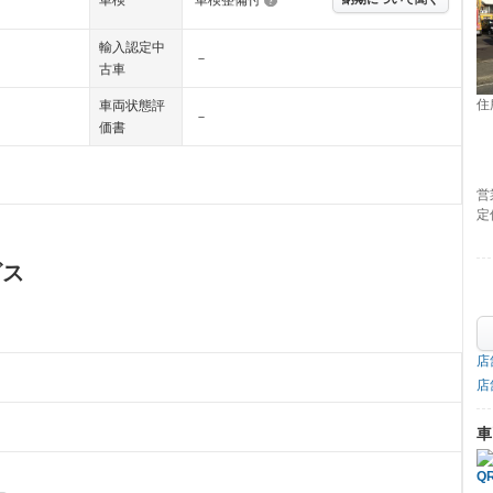
輸入認定中
－
古車
住
車両状態評
－
価書
営
定
ビス
店
店
車