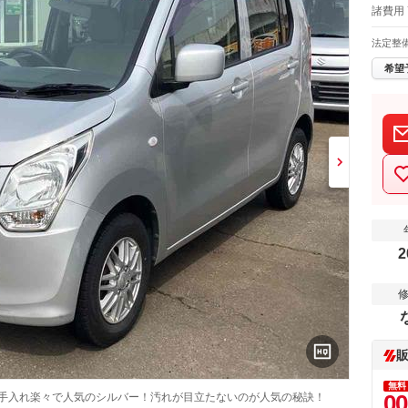
諸費用
法定整
希望
2
無料
00
お手入れ楽々で人気のシルバー！汚れが目立たないのが人気の秘訣！