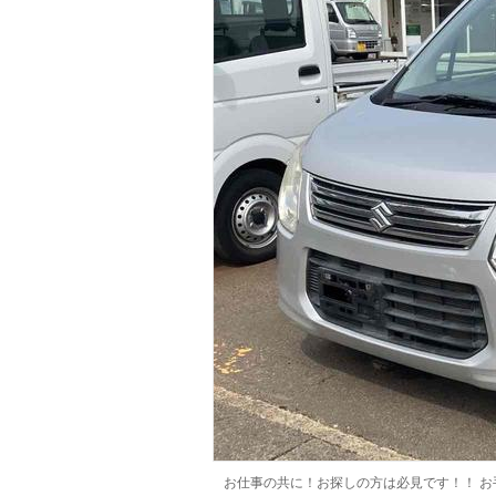
マガジン
車カタログ
自動車ローン
保険
レビュー
価格相場
教習所
用語集
お仕事の共に！お探しの方は必見です！！ 