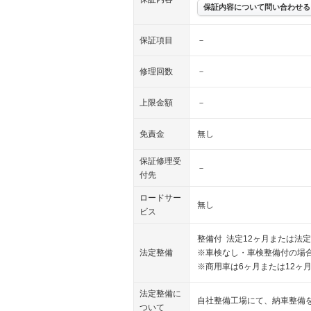
保証内容について問い合わせる
保証項目
－
修理回数
－
上限金額
－
免責金
無し
保証修理受
－
付先
ロードサー
無し
ビス
整備付 法定12ヶ月または法定
法定整備
※車検なし・車検整備付の場合
※商用車は6ヶ月または12ヶ
法定整備に
自社整備工場にて、納車整備
ついて