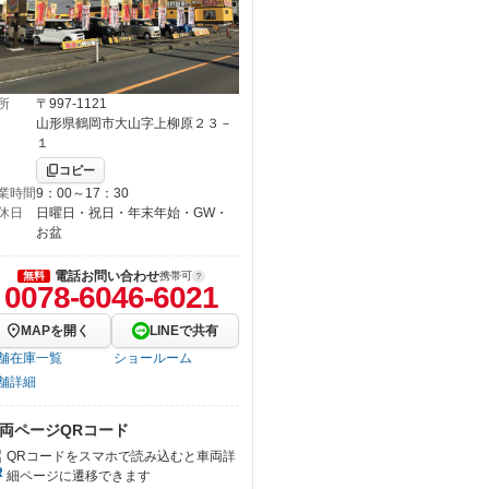
所
〒997-1121
山形県鶴岡市大山字上柳原２３－
１
コピー
業時間
9：00～17：30
休日
日曜日・祝日・年末年始・GW・
お盆
電話お問い合わせ
無料
携帯可
0078-6046-6021
MAPを開く
LINEで共有
舗在庫一覧
ショールーム
舗詳細
両ページQRコード
QRコードをスマホで読み込むと車両詳
細ページに遷移できます