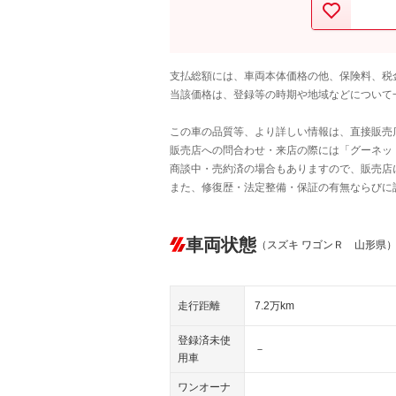
支払総額には、車両本体価格の他、保険料、税
当該価格は、登録等の時期や地域などについて
この車の品質等、より詳しい情報は、直接販売
販売店への問合わせ・来店の際には「グーネット中
商談中・売約済の場合もありますので、販売店
また、修復歴・法定整備・保証の有無ならびに
車両状態
（スズキ ワゴンＲ 山形県
走行距離
7.2万km
登録済未使
－
用車
ワンオーナ
－