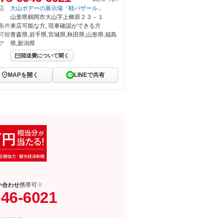
店
大山ボデーの展示場「軽バザール」
山形県鶴岡市大山字上柳原２３－１
条件
来店可能な方, 現車確認ができる方
可能
青森県,岩手県,宮城県,秋田県,山形県,福島
ア
県,新潟県
陸送費について聞く
MAPを開く
LINEで共有
い合わせ
携帯可
046-6021