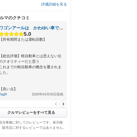
評価詳細を見る
ルマのクチコミ
ワゴンアールは かわゆい車でアール！
5.0
【所有期間または運転回数】
【総合評価】軽自動車とは思えない位
のクオリティーだと思う
これまでの軽自動車の概念を覆されま
した。
【良い点】
今のところ全てにおいて良し。
TagR
2020年04月05日投稿
パーツも豊富で 車いじりには適して
いると思…
クルマレビューをすべて見る
該当車種に対してのレビューです。表示物
、販売店に対するレビューではありません。