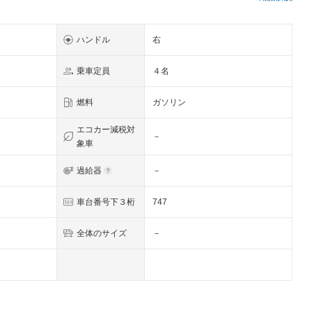
ハンドル
右
乗車定員
４名
燃料
ガソリン
エコカー減税対
－
象車
過給器
－
車台番号下３桁
747
全体のサイズ
－