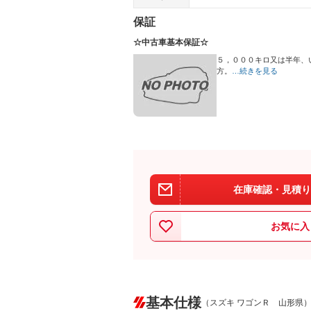
保証
☆中古車基本保証☆
５，０００キロ又は半年、
方。
…続きを見る
在庫確認・見積り
お気に入
基本仕様
（スズキ ワゴンＲ 山形県