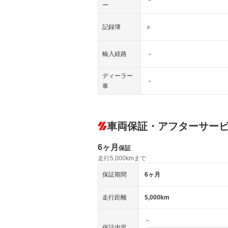
ー
記録簿
○
輸入経路
－
ディーラー
－
車
車両保証・アフターサー
6ヶ月
保証
走行5,000kmまで
保証期間
6ヶ月
走行距離
5,000km
－
保証内容