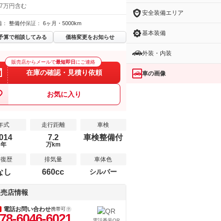
 7万円含む
安全装備エリア
備：
整備付
保証：
6ヶ月・5000km
基本装備
予算で相談してみる
価格変更をお知らせ
外装・内装
販売店からメールで
最短即日
にご連絡
在庫の確認・見積り依頼
車の画像
お気に入り
年式
走行距離
車検
014
7.2
車検整備付
年
万km
修復歴
排気量
車体色
なし
660cc
シルバー
販売店情報
電話お問い合わせ
携帯可
78-6046-6021
電話番号QR