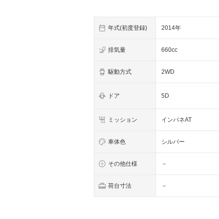
年式(初度登録)
2014年
排気量
660cc
駆動方式
2WD
ドア
5D
ミッション
インパネAT
車体色
シルバー
その他仕様
－
荷台寸法
－