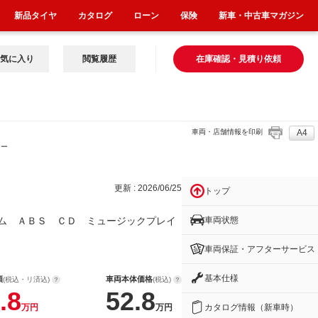
新品タイヤ
カタログ
ローン
保険
新車・中古車マガジン
気に入り
閲覧履歴
在庫確認・見積り依頼
車両・店舗情報を印刷
A4
ュー
更新 : 2026/06/25
トップ
車両状態
ム ＡＢＳ ＣＤ ミュージックプレイ
車両保証・アフターサービス
基本仕様
額
車両本体価格
(税込・リ済込)
(税込)
.8
52.8
カタログ情報（新車時）
万円
万円