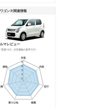
ワゴンＲ関連情報
ルマレビュー
「普通=3.0」が評価軸の基準です）
外装
外装
5
5
4
4
価格
価格
内装
内装
3
3
2
2
1
1
装備
装備
走行
走行
乗り心地
乗り心地
燃費
燃費