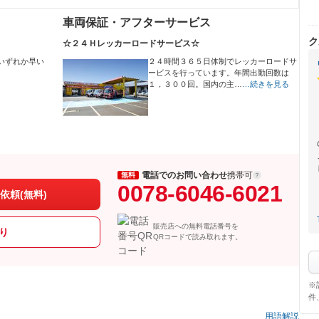
車両保証・アフターサービス
ク
☆２４Ｈレッカーロードサービス☆
いずれか早い
２４時間３６５日体制でレッカーロードサ
ービスを行っています。年間出勤回数は
１，３００回。国内の主…
…続きを見る
電話でのお問い合わせ
携帯可
無料
0078-6046-6021
依頼(無料)
販売店への無料電話番号を
り
QRコードで読み取れます。
※
件
）
用語解説