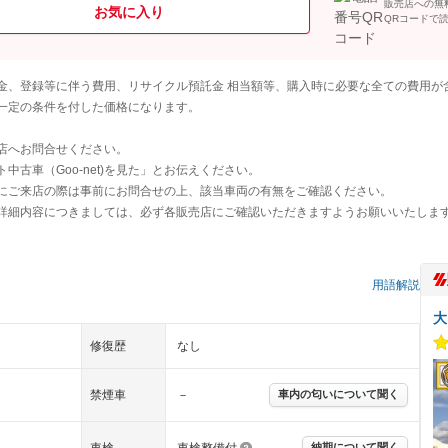
販売店への無
お気に入り
QRコードで
金、登録等に伴う費用、リサイクル預託金 相当額等、購入時に必要な全ての費用が
一定の条件を付した価格になります。
店へお問合せください。
古車（Goo-net)を見た」とお伝えください。
にご来店の際は事前にお問合せの上、該当車両の有無をご確認ください。
詳細内容につきましては、必ず各販売店にご確認いただきますようお願いいたしま
）
用語解説
大
修復歴
なし
禁煙車
－
車内の匂いについて聞く
車検
車検整備付
納期について聞く