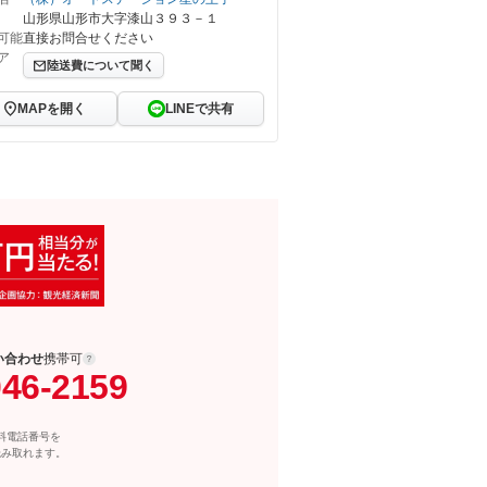
山形県山形市大字漆山３９３－１
可能
直接お問合せください
ア
陸送費について聞く
MAPを開く
LINEで共有
い合わせ
携帯可
046-2159
料電話番号を
読み取れます。