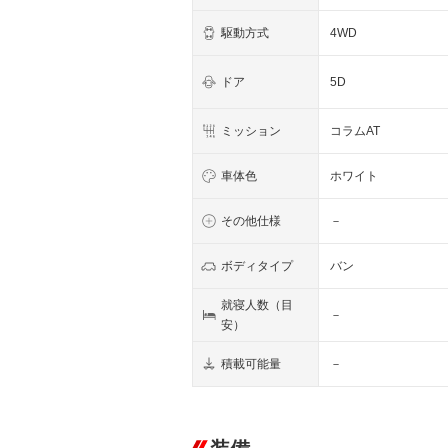
駆動方式
4WD
ドア
5D
ミッション
コラムAT
車体色
ホワイト
その他仕様
－
ボディタイプ
バン
就寝人数（目
－
安）
積載可能量
－