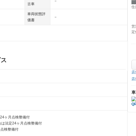
－
古車
住
車両状態評
－
価書
営
定
ビス
店
店
車
24ヶ月点検整備付
は法定24ヶ月点検整備付
月点検整備付