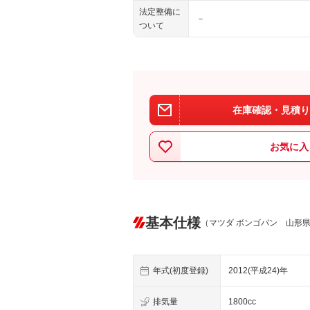
法定整備に
－
ついて
在庫確認・見積り
お気に入
基本仕様
（マツダ ボンゴバン 山形
年式(初度登録)
2012(平成24)年
排気量
1800cc