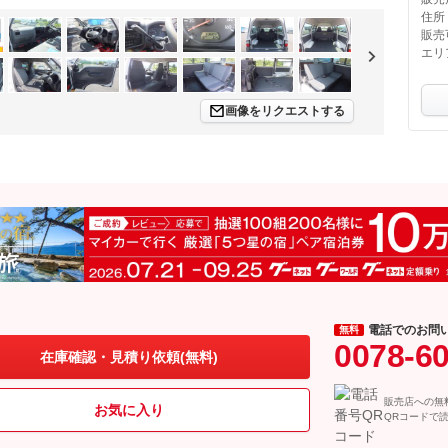
住所
販売
エリ
画像をリクエストする
電話でのお問
無料
0078-6
在庫確認・見積り依頼(無料)
販売店への無
お気に入り
QRコードで