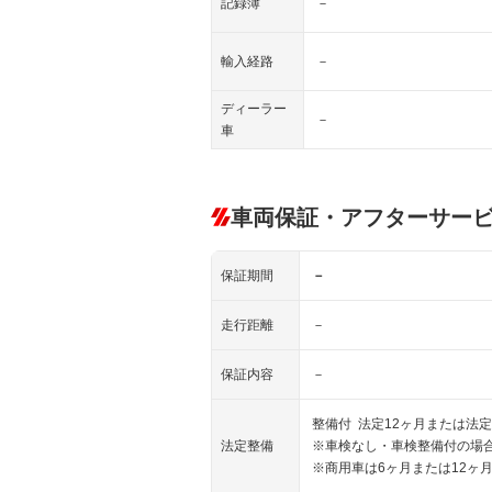
記録簿
－
輸入経路
－
ディーラー
－
車
車両保証・アフターサー
保証期間
－
走行距離
－
保証内容
－
整備付 法定12ヶ月または法定
法定整備
※車検なし・車検整備付の場合
※商用車は6ヶ月または12ヶ