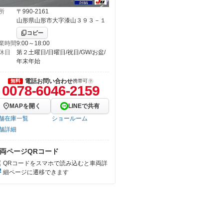
所
〒990-2161
山形県山形市大字漆山３９３－１
コピー
業時間
9:00～18:00
休日
第２土曜日/日曜日/祝日/GW/お盆/
年末年始
電話お問い合わせ
無料
携帯可
0078-6046-2159
MAPを開く
LINEで共有
舗在庫一覧
ショールーム
舗詳細
両ページQRコード
QRコードをスマホで読み込むと車両詳
細ページに遷移できます