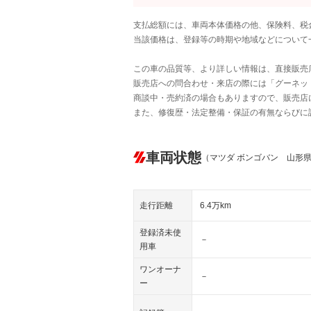
支払総額には、車両本体価格の他、保険料、税
当該価格は、登録等の時期や地域などについて
この車の品質等、より詳しい情報は、直接販売
販売店への問合わせ・来店の際には「グーネット中
商談中・売約済の場合もありますので、販売店
また、修復歴・法定整備・保証の有無ならびに
車両状態
（マツダ ボンゴバン 山形
走行距離
6.4万km
登録済未使
－
用車
ワンオーナ
－
ー