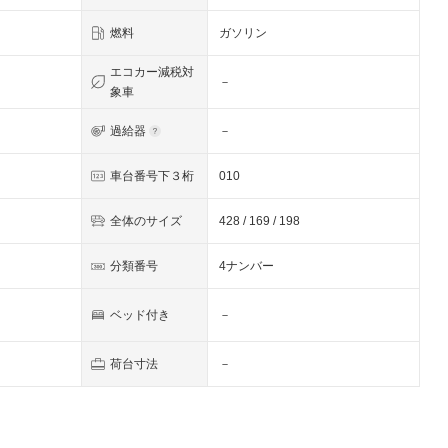
燃料
ガソリン
エコカー減税対
－
象車
過給器
－
車台番号下３桁
010
全体のサイズ
428 / 169 / 198
分類番号
4ナンバー
ベッド付き
－
荷台寸法
－