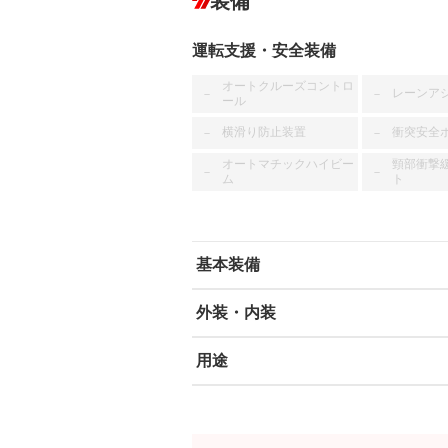
装備
運転支援・安全装備
オートクルーズコントロ
レーンア
－
－
ール
横滑り防止装置
衝突安全
－
－
オートマチックハイビー
頸部衝撃
－
－
ム
ト
基本装備
外装・内装
エアバッグ：運転席/助手席
ABS
エアコン
用途
カーナビ
－
ダウンヒルアシストコントロール
－
オーディオ
－
冷凍（中温 -5℃）
冷凍（低温
－
－
盗難防止システム
アイドリ
－
－
ヘッドライトウォッシャ
革シート
－
－
ー