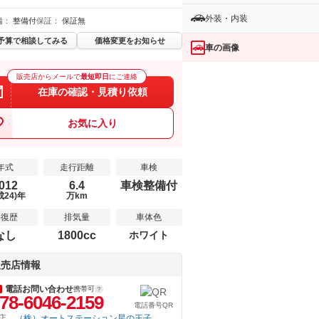
外装・内装
備：
整備付
保証：
保証無
予算で相談してみる
価格変更をお知らせ
車の画像
販売店からメールで
最短即日
にご連絡
在庫の確認・見積り依頼
お気に入り
年式
走行距離
車検
012
6.4
車検整備付
成24)年
万km
修復歴
排気量
車体色
なし
1800cc
ホワイト
販売店情報
電話お問い合わせ
携帯可
78-6046-2159
電話番号QR
店
（株）オートステーション星の王子