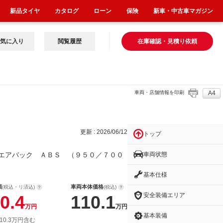
新品タイヤ
カタログ
ローン
保険
新車・中古車マガジン
気に入り
閲覧履歴
在庫確認・見積り依頼
車両・店舗情報を印刷
A4
Ｓ
更新 : 2026/06/12
トップ
車両状態
エアバック ＡＢＳ （９５０／７００
基本仕様
額
車両本体価格
(税込・リ済込)
(税込)
安全装備エリア
0.4
110.1
万円
万円
基本装備
10.3万円含む