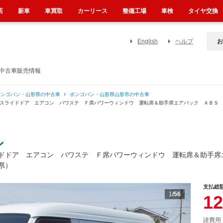
店
新車
車買取
カーリース
整備工場
車検
タイヤ交換
English
ヘルプ
お
の中古車販売情報
ボンゴバン・山形県の中古車
ボンゴバン・山形県山形市の中古車
両側スライドドア エアコン パワステ Ｆ席パワーウィンドウ 運転席＆助手席エアバック ＡＢ
ン
ドドア エアコン パワステ Ｆ席パワーウィンドウ 運転席＆助手席
県）
支払総
1
/56
12
諸費用 