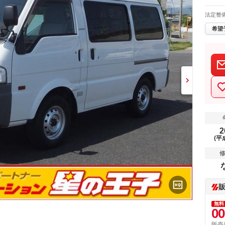
法定整
希望
2
(平
無料
00
販売