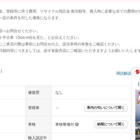
金、登録等に伴う費用、リサイクル預託金 相当額等、購入時に必要な全ての費用が
一定の条件を付した価格になります。
店へお問合せください。
古車（Goo-net)を見た」とお伝えください。
にご来店の際は事前にお問合せの上、該当車両の有無をご確認ください。
詳細内容につきましては、必ず各販売店にご確認いただきますようお願いいたしま
県）
用語解説
（
修復歴
なし
禁煙車
－
車内の匂いについて聞く
車検
車検整備付
納期について聞く
輸入認定中