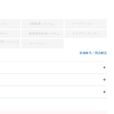
シスト
自動駐車システム
パークアシスト
－
－
ボディ
衝突被害軽減システム
クリアランスソナー
－
－
緩和ヘッドレス
オートライト
－
装備略号／用語解説
スライドドア：両面
サンルーフ
－
Wエアコン
リフトアップ
－
－
TV
－
パワーステアリング
パワーウィンドウ
－ビジュアル
アルミホイール
－
－
冷凍（超低温 -30℃以
 -20℃）
冷蔵
－
－
下）
ングストップ
ドライブレコーダー
USB入力端子
－
－
ハーフレザーシート
キーレス
－
－