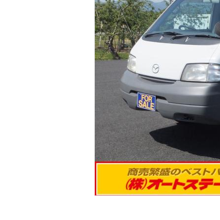
マガジン
車カタログ
自動車ローン
保険
レビュー
価格相場
教習所
用語集