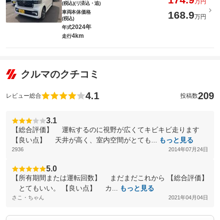
万円
(税込)(リ済込・追)
車両本体価格
168.9
万円
(税込)
2024年
年式
4km
走行
クルマのクチコミ
4.1
209
レビュー総合
投稿数
3.1
【総合評価】 運転するのに視野が広くてキビキビ走ります
【良い点】 天井が高く、室内空間がとても...
もっと見る
2936
2014年07月24日
5.0
【所有期間または運転回数】 まだまだこれから 【総合評価】
とてもいい。 【良い点】 カ...
もっと見る
さこ・ちゃん
2021年04月04日