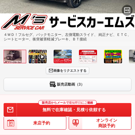
４ＷＤ！フルセグ、バックモニター、左側電動スライド、 純正ナビ、ＥＴＣ、
シートヒーター、衝突被害軽減ブレーキ、ＢＴ接続
画像をリクエストする
販売店動画（3）
販売店からメールで
最短即日
にご連絡
無料で在庫確認・見積り依頼する
オンライン
来店予約
商談予約