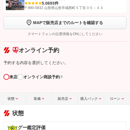
5.0
693件
【STEP1】
認証画面でグーネットを友だち追加してから「許可する」ボタンを押
〒990-0832 山形県山形市城西町５丁目３５－４３
します
MAPで販売店までのルートを確認する
【STEP2】
トーク画面で
ボタンをタップして問い合わせを
完了してください。
スマートフォンの位置情報をONにしてください
こちら
オンライン予約
予約する内容を選択してください。
来店
オンライン商談予約
?
状態
装備
販売店
購入パック
ローン
状態
グー鑑定評価