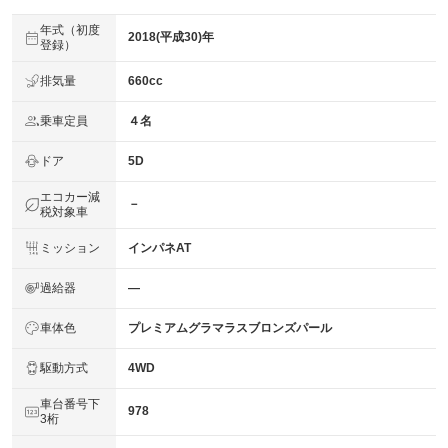
年式（初度
2018(平成30)年
登録）
排気量
660cc
乗車定員
４名
ドア
5D
エコカー減
－
税対象車
ミッション
インパネAT
過給器
―
車体色
プレミアムグラマラスブロンズパール
駆動方式
4WD
車台番号下
978
3桁