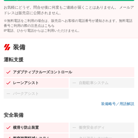
お気軽にどうぞ。問合せ後に何度もご連絡が届くことはありません。 メールア
ドレスは販売店に公開されません。
※無料電話をご利用の場合は、販売店へお客様の電話番号が通知されます。無料電話
番号ご利用の際の注意点は
こちら
IP電話、ひかり電話からはご利用いただけません。
装備
運転支援
アダプティブクルーズコントロール
：装備あり
レーンアシスト
自動駐車システム
：装備あり
：装備なし
パークアシスト
：装備なし
装備略号／用語解説
安全装備
横滑り防止装置
衝突安全ボディ
：装備あり
：装備なし