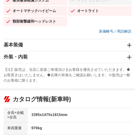
衝突被害軽減システム
クリアランスソナー
：装備あり
：装備なし
オートマチックハイビーム
オートライト
：装備あり
：装備あり
頸部衝撃緩和ヘッドレスト
：装備あり
装備略号／用語解説
基本装備
エアバッグ：運転席/助手席/サイド
外装・内装
：装備あり
スライドドア：両側スライド・片側電動
カーナビ：メモリーナビ他
：装備あり
：装備あり
【注】販売は、当店に直接ご来場頂けるお客様を優先させていただきます。◆
お取置きはいたしません。◆在庫の有無をご確認お願いします。※販売は一般
サンルーフ
ABS
TV：フルセグ
：装備なし
：装備あり
：装備あり
のお客様に限ります。
エアコン
Wエアコン
オーディオ：CDまたはCDチェンジャー／ミュージックプレイヤー接続
：装備あり
：装備なし
：装備あり
可
リフトアップ
パワーステアリング
カタログ情報(新車時)
：装備なし
：装備あり
ビジュアル：-／DVD再生
：装備あり
ダウンヒルアシストコントロール
：装備なし
アルミホイール：14インチ
全長×全幅
：装備あり
3395x1475x1815mm
×全高
パワーウィンドウ
盗難防止システム
：装備あり
：装備あり
革シート
ハーフレザーシート
：装備なし
：装備なし
車両重量
970kg
アイドリングストップ
ドライブレコーダー
：装備あり
：装備なし
キーレス
LEDヘッドランプ
：装備あり
：装備あり