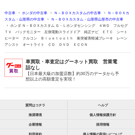
中古車
ホンダの中古車
Ｎ－ＢＯＸカスタムの中古車
Ｎ－ＢＯＸカ
スタム・山形県の中古車
Ｎ－ＢＯＸカスタム・山形県山形市の中古車
ホンダ Ｎ－ＢＯＸカスタム Ｇ・Ｌホンダセンシング ４ＷＤ フルセグ
ＴＶ バックモニター 左側電動スライドドア 純正ナビ ＥＴＣ シート
ヒーター クルコン Ｂｌｕｅｔｏｏｔｈ 衝突被害軽減ブレーキ レーン
アシスト オートライト ＣＤ ＤＶＤ ＥＣＯＮ
車買取・車査定はグーネット買取 営業電
話なし
【日本最大級の加盟店数】約30万のデータから予
想以上の高額査定を実現！
質問はコチラ
ヘルプ
推奨環境
個人情報保護方針
企業情報
採用情報
利用規約
個人情報の取扱いについて