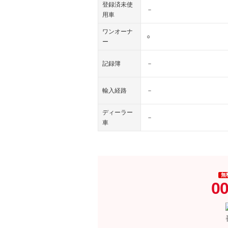
登録済未使
－
用車
ワンオーナ
○
ー
記録簿
－
輸入経路
－
ディーラー
－
車
無
00