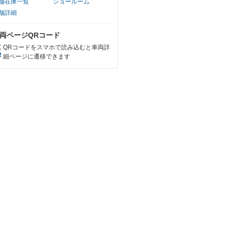
舗在庫一覧
ショールーム
舗詳細
両ページQRコード
QRコードをスマホで読み込むと車両詳
細ページに遷移できます