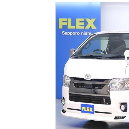
マガジン
車カタログ
自動車ローン
保険
レビュー
価格相場
教習所
用語集