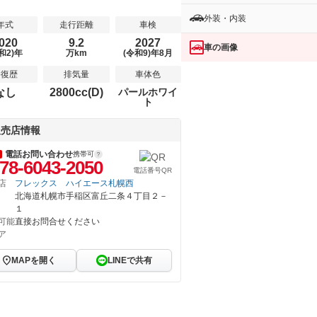
外装・内装
年式
走行距離
車検
020
9.2
2027
車の画像
和2)年
万km
(令和9)年8月
修復歴
排気量
車体色
なし
2800cc(D)
パールホワイ
ト
販売店情報
電話お問い合わせ
携帯可
78-6043-2050
電話番号QR
店
フレックス ハイエース札幌西
北海道札幌市手稲区富丘二条４丁目２－
１
可能
直接お問合せください
ア
MAPを開く
LINEで共有