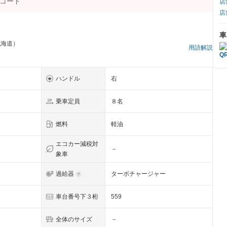
店
店
車
北海道）
用語解説
ハンドル
右
乗車定員
８名
燃料
軽油
エコカー減税対
－
象車
過給器
ターボチャージャー
車台番号下３桁
559
全体のサイズ
－