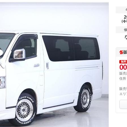
2
(令
無料
00
販売
住所
販売
エリ