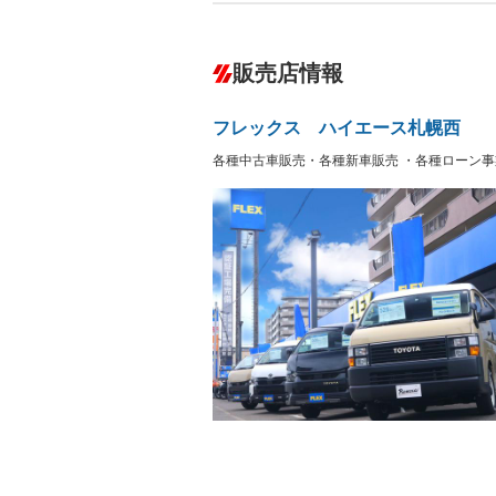
ABS
エアコン
カーナビ：メモリーナビ他
ダウンヒルアシストコントロール
－
販売店情報
オーディオ：CDまたはCDチェンジャー
プレイヤー接続可
盗難防止システム
アイドリ
－
ヘッドライトウォッシャ
革シート
－
－
フレックス ハイエース札幌西
ー
Bluetooth接続
100V電源
－
各種中古車販売・各種新車販売 ・各種ローン事
LEDヘッドランプ
HID(キ
－
レンタカーアップ
展示・試
－
－
ETC
エアロ
ランフラットタイヤ
パワーシ
－
－
フルフラットシート
チップア
－
シートヒーター
ウォーク
－
－
フロントカメラ
シートエ
－
－
ルーフレール
エアサス
－
－