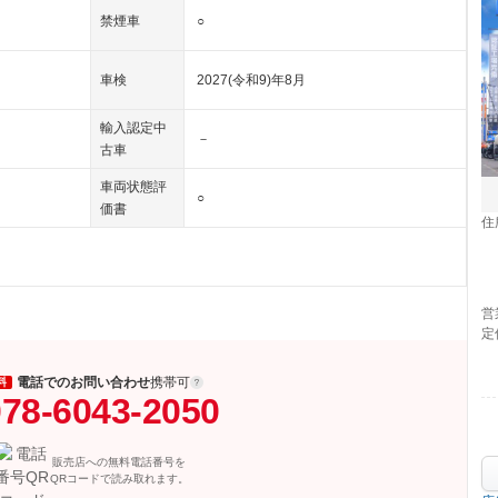
禁煙車
○
車検
2027(令和9)年8月
輸入認定中
－
古車
車両状態評
○
価書
住
営
定
電話でのお問い合わせ
携帯可
料
78-6043-2050
販売店への無料電話番号を
QRコードで読み取れます。