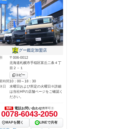
グー鑑定加盟店
所
〒006-0012
北海道札幌市手稲区富丘二条４丁
目２－１
コピー
業時間
10：00～18：30
休日
水曜日および所定の火曜日※詳細
は当社HPの店舗ページをご確認く
ださい。
電話お問い合わせ
無料
携帯可
0078-6043-2050
MAPを開く
LINEで共有