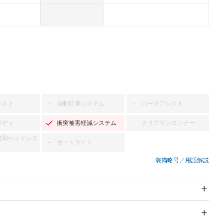
シスト
自動駐車システム
パークアシスト
－
－
ボディ
衝突被害軽減システム
クリアランスソナー
－
緩和ヘッドレス
オートライト
－
装備略号／用語解説
スライドドア：両面電動
サンルーフ
－