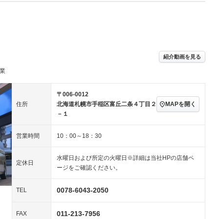
Wエアコン
リフトアップ
－
TV：フルセグ
パワーステアリング
パワーウィンドウ
／ミュージック
ビジュアル：-／DVD再
アルミホイール：16イ
生
ンチ
ングストップ
ドライブレコーダー
USB入力端子
－
－
ハーフレザーシート
キーレス
－
紹介動画を見る
クリーンディーゼル
センターデフロック
－
－
業
セノンライト)
ポータブルナビ
バックカメラ
－
乗車
電動格納ミラー
－
スマートキー
ローダウン
〒006-0012
装備略号／用語解説
MAPを開く
住所
北海道札幌市手稲区富丘二条４丁目２
ート
3列シート
ベンチシート
－
－１
ップシート
オットマン
電動格納サードシート
－
－
営業時間
10：00～18：30
スルー
後席モニター
電動リアゲート
－
水曜日および所定の火曜日※詳細は当社HPの店舗ペ
アコン
全周囲カメラ
サイドカメラ
－
－
定休日
ージをご確認ください。
ペンション
0078-6043-2050
TEL
装備略号／用語解説
011-213-7956
FAX