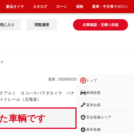
新品タイヤ
カタログ
ローン
保険
新車・中古車マガジン
気に入り
閲覧履歴
在庫確認・見積り依頼
ラダ
更新 : 2026/05/10
トップ
車両状態
チアルミ ヨコハマパラダタイヤ パナ
イドレール（北海道）
基本仕様
いた車輌です
安全装備エリア
基本装備