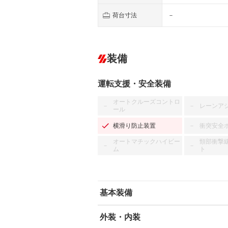
荷台寸法
－
装備
運転支援・安全装備
オートクルーズコントロ
レーンア
－
－
ール
横滑り防止装置
衝突安全
－
オートマチックハイビー
頸部衝撃
－
－
ム
ト
基本装備
外装・内装
エアバッグ：運転席/助手席