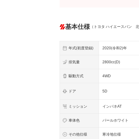
基本仕様
（トヨタ ハイエースバン 
年式(初度登録)
2020(令和2)年
排気量
2800cc(D)
駆動方式
4WD
ドア
5D
ミッション
インパネAT
車体色
パールホワイト
その他仕様
寒冷地仕様