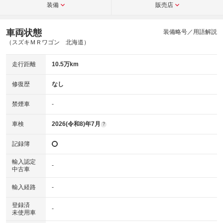
装備
販売店
車両状態
装備略号／用語解説
（スズキＭＲワゴン 北海道）
走行距離
10.5万km
修復歴
なし
禁煙車
-
車検
2026(令和8)年7月
?
記録簿
輸入認定
-
中古車
輸入経路
-
登録済
-
未使用車