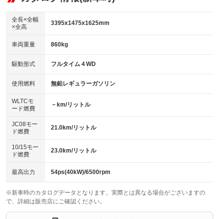
：装備あり
ダウンヒルアシストコントロール
アルミホイール：14インチ
：装備なし
：装備あり
全長×全幅
3395x1475x1625mm
×全高
パワーウィンドウ
盗難防止システム
革シート
ハーフレザーシート
：装備あり
：装備あり
：装備なし
：装備なし
車両重量
860kg
アイドリングストップ
ドライブレコーダー
キーレス
LEDヘッドランプ
：装備なし
：装備なし
：装備あり
：装備なし
USB入力端子
Bluetooth接続
駆動形式
フルタイム４WD
HID(キセノンライト)
ポータブルナビ
：装備なし
：装備あり
：装備なし
：装備なし
100V電源
クリーンディーゼル
バックカメラ
ETC
使用燃料
無鉛レギュラーガソリン
：装備なし
：装備なし
：装備あり
：装備あり
センターデフロック
エアロ
スマートキー
：装備なし
WLTCモ
：装備なし
：装備あり
－km/リットル
ード燃費
レンタカーアップ
展示・試乗車
ローダウン
ランフラットタイヤ
：装備なし
：装備なし
：装備なし
：装備なし
JC08モー
21.0km/リットル
ド燃費
電動格納ミラー
パワーシート
3列シート
：装備なし
：装備なし
：装備なし
10/15モー
装備略号／用語解説
23.0km/リットル
ベンチシート
フルフラットシート
ド燃費
：装備なし
：装備なし
チップアップシート
オットマン
：装備なし
：装備なし
最高出力
54ps(40kW)/6500rpm
電動格納サードシート
シートヒーター
：装備なし
：装備あり
※新車時のカタログデータとなります。実際とは異なる場合がございますの
で、詳細は販売店にご確認ください。
ウォークスルー
後席モニター
：装備なし
：装備なし