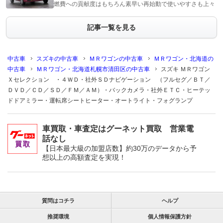
燃費への貢献度はもちろん素早い再始動で使いやすさも上々
記事一覧を見る
中古車
スズキの中古車
ＭＲワゴンの中古車
ＭＲワゴン・北海道の
中古車
ＭＲワゴン・北海道札幌市清田区の中古車
スズキ ＭＲワゴン
Ｘセレクション ・４ＷＤ・社外ＳＤナビゲーション （フルセグ／ＢＴ／
ＤＶＤ／ＣＤ／ＳＤ／ＦＭ／ＡＭ）・バックカメラ・社外ＥＴＣ・ヒーテッ
ドドアミラー・運転席シートヒーター・オートライト・フォグランプ
車買取・車査定はグーネット買取 営業電
話なし
【日本最大級の加盟店数】約30万のデータから予
想以上の高額査定を実現！
質問はコチラ
ヘルプ
推奨環境
個人情報保護方針