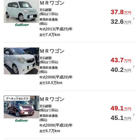
ＭＲワゴン
支払総額
37.8
万円
(税込)(リ済込)
車両本体価格
32.6
万円
(税込)
2013(平成25)年
年式
7.4万km
走行
ＭＲワゴン
支払総額
43.7
万円
(税込)(リ済込)
車両本体価格
40.2
万円
(税込)
2008(平成20)年
年式
10.5万km
走行
ＭＲワゴン
グーネットセレクト
支払総額
49.1
万円
(税込)(リ済込)
車両本体価格
45.1
万円
(税込)
2006(平成18)年
年式
5.7万km
走行