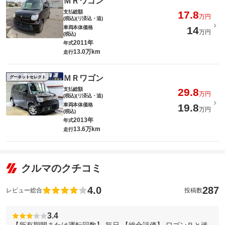
ＭＲワゴン
支払総額
17.8
万円
(税込)(リ済込・追)
車両本体価格
14
万円
(税込)
2011年
年式
13.0万km
走行
ＭＲワゴン
グーネットセレクト
支払総額
29.8
万円
(税込)(リ済込・追)
車両本体価格
19.8
万円
(税込)
2013年
年式
13.6万km
走行
クルマのクチコミ
4.0
287
レビュー総合
投稿数
3.4