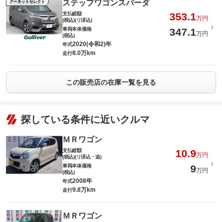
ステップワゴンスパーダ
グーネットセレクト
支払総額
353.1
万円
(税込)(リ済込)
車両本体価格
347.1
万円
(税込)
2020(令和2)年
年式
8.0万km
走行
この販売店の在庫一覧を見る
探している条件に近いクルマ
ＭＲワゴン
支払総額
10.9
万円
(税込)(リ済込・追)
車両本体価格
9
万円
(税込)
2008年
年式
9.8万km
走行
ＭＲワゴン