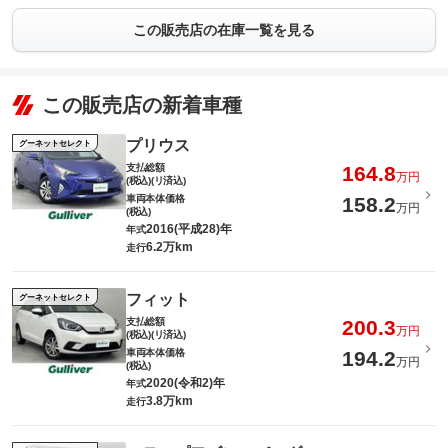
この販売店の在庫一覧を見る
この販売店の新着車種
プリウス
グーネットセレクト
支払総額
164.8
万円
(税込)(リ済込)
車両本体価格
158.2
万円
(税込)
2016(平成28)年
年式
6.2万km
走行
フィット
グーネットセレクト
支払総額
200.3
万円
(税込)(リ済込)
車両本体価格
194.2
万円
(税込)
2020(令和2)年
年式
3.8万km
走行