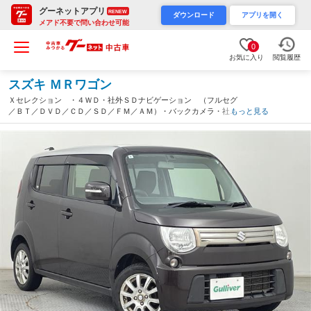
グーネットアプリ
RENEW
ダウンロード
アプリを開く
メアド不要で問い合わせ可能
0
お気に入り
閲覧履歴
スズキ ＭＲワゴン
Ｘセレクション ・４ＷＤ・社外ＳＤナビゲーション （フルセグ
／ＢＴ／ＤＶＤ／ＣＤ／ＳＤ／ＦＭ／ＡＭ）・バックカメラ・社外
もっと見る
ＥＴＣ・ヒーテッドドアミラー・運転席シートヒーター・オートラ
イト・フォグランプ（北海道）