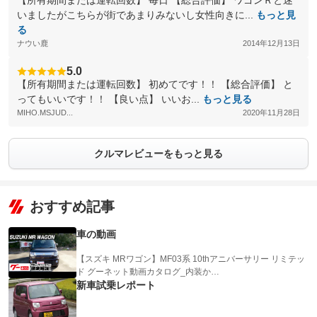
【所有期間または運転回数】 毎日 【総合評価】 ワゴンＲと迷
いましたがこちらが街であまりみないし女性向きに...
もっと見
る
ナウい鹿
2014年12月13日
5.0
【所有期間または運転回数】 初めてです！！ 【総合評価】 と
ってもいいです！！ 【良い点】 いいお...
もっと見る
MIHO.MSJUD...
2020年11月28日
クルマレビューをもっと見る
おすすめ記事
車の動画
【スズキ MRワゴン】MF03系 10thアニバーサリー リミテッ
ド グーネット動画カタログ_内装か…
新車試乗レポート