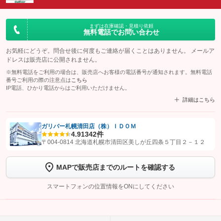
まずは在庫確認・見積り依頼
無料電話でお問い合わせ
お気軽にどうぞ。問合せ後に何度もご連絡が届くことはありません。 メールア
ドレスは販売店に公開されません。
※無料電話をご利用の場合は、販売店へお客様の電話番号が通知されます。無料電話
番号ご利用の際の注意点は
こちら
IP電話、ひかり電話からはご利用いただけません。
詳細はこちら
ガリバー札幌清田店（株）ＩＤＯＭ
4.9
1342件
【STEP1】
認証画面でグーネットを友だち追加してから「許可する」ボタンを押
〒004-0814 北海道札幌市清田区美しが丘四条５丁目２－１２
します
MAPで販売店までのルートを確認する
【STEP2】
トーク画面で
ボタンをタップして問い合わせを
完了してください。
スマートフォンの位置情報をONにしてください
こちら