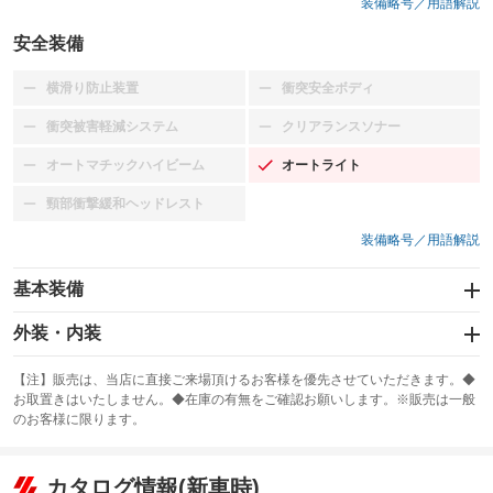
装備略号／用語解説
安全装備
横滑り防止装置
衝突安全ボディ
：装備なし
：装備なし
衝突被害軽減システム
クリアランスソナー
：装備なし
：装備なし
オートマチックハイビーム
オートライト
：装備なし
：装備あり
頸部衝撃緩和ヘッドレスト
：装備なし
装備略号／用語解説
基本装備
エアバッグ：運転席/助手席
外装・内装
：装備あり
スライドドア
カーナビ：メモリーナビ他
：装備なし
：装備あり
【注】販売は、当店に直接ご来場頂けるお客様を優先させていただきます。◆
お取置きはいたしません。◆在庫の有無をご確認お願いします。※販売は一般
サンルーフ
ABS
TV：フルセグ
：装備なし
：装備あり
：装備あり
のお客様に限ります。
エアコン
Wエアコン
オーディオ：CDまたはCDチェンジャー／ミュージックサーバー
：装備あり
：装備なし
：装備あり
リフトアップ
パワーステアリング
カタログ情報(新車時)
ビジュアル：-／DVD再生
：装備なし
：装備あり