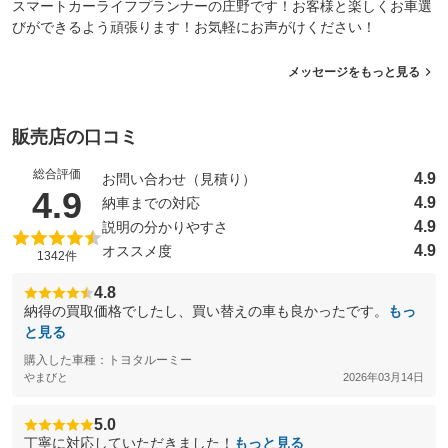
スマートカーライフプランナーの庄野です！お客様と楽しくお車選
びができるよう頑張ります！お気軽にお声がけください！
メッセージをもっと見る
販売店の口コミ
総合評価
4.9
お問い合わせ（見積り）
（5点満点中）
4.9
4.9
納車までの対応
4.9
説明の分かりやすさ
4.9
オススメ度
1342件
4.8
納得の買取価格でしたし、買い替えの車も良かったです。
もっ
と見る
購入した車種：トヨタルーミー
やまびと
2026年03月14日
5.0
丁寧に対応していただきました！
もっと見る