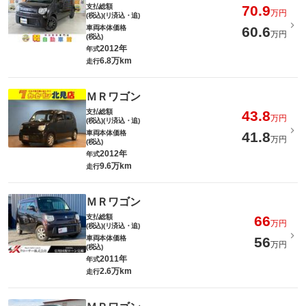
支払総額
70.9
万円
(税込)(リ済込・追)
車両本体価格
60.6
万円
(税込)
2012年
年式
6.8万km
走行
ＭＲワゴン
支払総額
43.8
万円
(税込)(リ済込・追)
車両本体価格
41.8
万円
(税込)
2012年
年式
9.6万km
走行
ＭＲワゴン
支払総額
66
万円
(税込)(リ済込・追)
車両本体価格
56
万円
(税込)
2011年
年式
2.6万km
走行