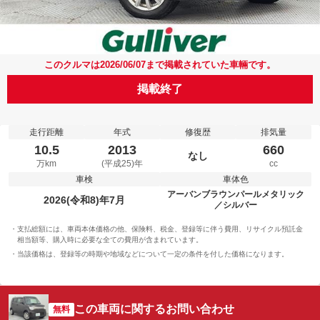
このクルマは2026/06/07まで掲載されていた車輛です。
掲載終了
走行距離
年式
修復歴
排気量
10.5
2013
660
なし
万km
(平成25)年
cc
車検
車体色
アーバンブラウンパールメタリック
2026(令和8)年7月
／シルバー
支払総額には、車両本体価格の他、保険料、税金、登録等に伴う費用、リサイクル預託金
相当額等、購入時に必要な全ての費用が含まれています。
当該価格は、登録等の時期や地域などについて一定の条件を付した価格になります。
この車両に関するお問い合わせ
無料