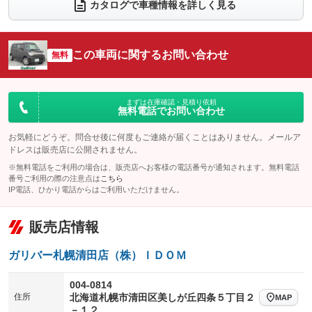
電動リアゲート
フロントカメラ
カタログで車種情報を詳しく見る
：装備なし
：装備なし
シートエアコン
全周囲カメラ
：装備なし
：装備なし
サイドカメラ
ルーフレール
この車両に関するお問い合わせ
：装備なし
無料
：装備なし
エアサスペンション
ヘッドライトウォッシャー
：装備なし
：装備なし
装備略号／用語解説
まずは在庫確認・見積り依頼
無料電話でお問い合わせ
お気軽にどうぞ。問合せ後に何度もご連絡が届くことはありません。メールア
ドレスは販売店に公開されません。
※無料電話をご利用の場合は、販売店へお客様の電話番号が通知されます。無料電話
番号ご利用の際の注意点は
こちら
IP電話、ひかり電話からはご利用いただけません。
販売店情報
ガリバー札幌清田店（株）ＩＤＯＭ
004-0814
住所
北海道札幌市清田区美しが丘四条５丁目２
MAP
－１２