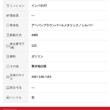
ミッション
インパネAT
過給器
―
車体色
アーバンブラウンパールメタリック／シルバー
駆動方式
4WD
車台番号下
122
3桁
燃料
ガソリン
その他
寒冷地仕様
全体のサイ
340 / 148 / 163
ズ
荷台寸法
―
ハンドル
右