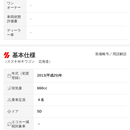
ワン
-
オーナー
車両状態
-
評価書
ディーラ
-
ー車
基本仕様
装備略号／用語解説
（スズキＭＲワゴン 北海道）
年式（初度
2013(平成25)年
登録）
排気量
660cc
乗車定員
４名
ドア
5D
エコカー減
－
税対象車