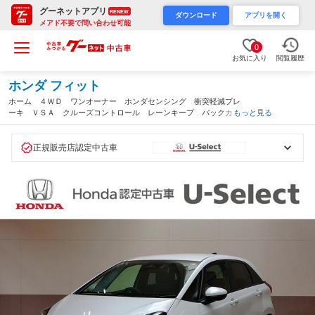
グーネットアプリ
RENEW
ダウンロード
アプリを開く
メアド不要で問い合わせ可能
0
お気に入り
閲覧履歴
ホンダ フィット
ホーム ４ＷＤ ワンオーナー ホンダセンシング 衝突軽減ブレ
ーキ ＶＳＡ クルーズコントロール レーンキープ バックカメ
もっと見る
ラ ＥＴＣ フルセグ 純正ナビ 半革シート ＬＥＤライト ハ
ーフレザーシート エアバッグ（北海道）
正規販売店認定中古車