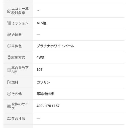
エコカー減
－
税対象車
ミッション
AT5速
過給器
―
車体色
プラチナホワイトパール
駆動方式
4WD
車台番号下
107
3桁
燃料
ガソリン
その他
寒冷地仕様
全体のサイ
400 / 170 / 157
ズ
荷台寸法
―