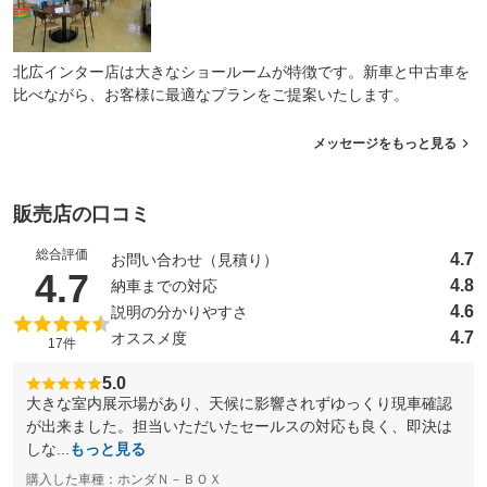
北広インター店は大きなショールームが特徴です。新車と中古車を
比べながら、お客様に最適なプランをご提案いたします。
メッセージをもっと見る
販売店の口コミ
総合評価
4.7
お問い合わせ（見積り）
（5点満点中）
4.7
4.8
納車までの対応
4.6
説明の分かりやすさ
4.7
オススメ度
17件
5.0
大きな室内展示場があり、天候に影響されずゆっくり現車確認
が出来ました。担当いただいたセールスの対応も良く、即決は
しな...
もっと見る
購入した車種：ホンダＮ－ＢＯＸ