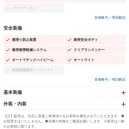
パークアシスト
：装備なし
装備略号／用語解説
安全装備
横滑り防止装置
衝突安全ボディ
：装備あり
：装備あり
衝突被害軽減システム
クリアランスソナー
：装備あり
：装備あり
オートマチックハイビーム
オートライト
：装備あり
：装備あり
頸部衝撃緩和ヘッドレスト
：装備なし
装備略号／用語解説
基本装備
エアバッグ：運転席/助手席/サイド
外装・内装
：装備あり
スライドドア
カーナビ：メモリーナビ他
：装備なし
：装備あり
【注】販売は、当店に直接ご来場頂けるお客様を優先させていただきます。◆
お取置きはいたしません。◆在庫の有無をご確認お願いします。※販売は一般
サンルーフ
ABS
TV：フルセグ
：装備なし
：装備あり
：装備あり
のお客様に限ります。