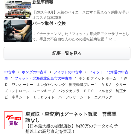
新型車情報
【2026年8月】人気のハイエースにすぐ乗れる!? 納期が早い
オススメ新車20選
パーツ取付・交換
マイナーチェンジした「フィット」用純正アクセサリーとし
て、手足の不自由な人のための運転補助装置「Ho…
記事一覧を見る
中古車
ホンダの中古車
フィットの中古車
フィット・北海道の中古
車
フィット・北海道北広島市の中古車
ホンダ フィット ホーム ４Ｗ
Ｄ ワンオーナー ホンダセンシング 衝突軽減ブレーキ ＶＳＡ クルー
ズコントロール レーンキープ バックカメラ ＥＴＣ フルセグ 純正ナ
ビ 半革シート ＬＥＤライト ハーフレザーシート エアバッグ
車買取・車査定はグーネット買取 営業電
話なし
【日本最大級の加盟店数】約30万のデータから予
想以上の高額査定を実現！