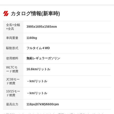
エアコン
Wエアコン
オーディオ：ミュージックプレイヤー接続可
：装備あり
：装備なし
：装備あり
リフトアップ
パワーステアリング
カタログ情報(新車時)
ビジュアル
：装備なし
：装備あり
：装備なし
ダウンヒルアシストコントロール
アルミホイール
：装備なし
：装備なし
全長×全幅
3995x1695x1565mm
×全高
パワーウィンドウ
盗難防止システム
革シート
ハーフレザーシート
：装備あり
：装備あり
：装備なし
：装備なし
車両重量
1160kg
アイドリングストップ
ドライブレコーダー
キーレス
LEDヘッドランプ
：装備あり
：装備なし
：装備あり
：装備あり
USB入力端子
Bluetooth接続
駆動形式
フルタイム４WD
HID(キセノンライト)
ポータブルナビ
：装備あり
：装備あり
：装備なし
：装備なし
100V電源
クリーンディーゼル
バックカメラ
ETC
使用燃料
無鉛レギュラーガソリン
：装備なし
：装備なし
：装備あり
：装備あり
センターデフロック
エアロ
スマートキー
：装備なし
WLTCモ
：装備なし
：装備あり
16.6km/リットル
ード燃費
レンタカーアップ
展示・試乗車
ローダウン
ランフラットタイヤ
：装備なし
：装備あり
：装備なし
：装備なし
JC08モー
－km/リットル
ド燃費
電動格納ミラー
パワーシート
3列シート
：装備あり
：装備なし
：装備なし
10/15モー
装備略号／用語解説
－km/リットル
ベンチシート
フルフラットシート
ド燃費
：装備なし
：装備なし
チップアップシート
オットマン
：装備あり
：装備なし
最高出力
118ps(87kW)/6600rpm
電動格納サードシート
シートヒーター
：装備なし
：装備なし