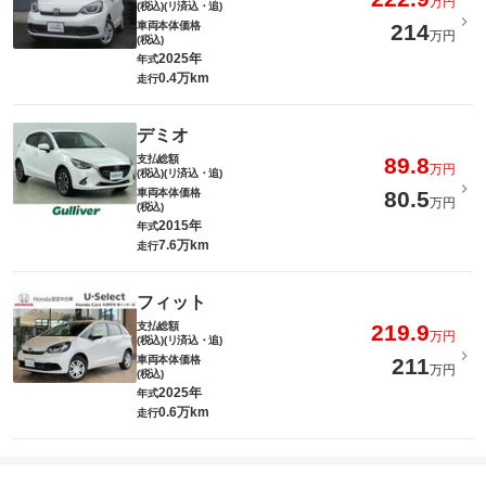
万円
(税込)(リ済込・追)
車両本体価格
214
万円
(税込)
2025年
年式
0.4万km
走行
デミオ
支払総額
89.8
万円
(税込)(リ済込・追)
車両本体価格
80.5
万円
(税込)
2015年
年式
7.6万km
走行
フィット
支払総額
219.9
万円
(税込)(リ済込・追)
車両本体価格
211
万円
(税込)
2025年
年式
0.6万km
走行