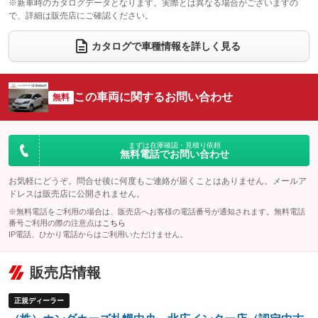
※新車時のカタログデータとなります。実際とは異なる場合がございますの
で、詳細は販売店にご確認ください。
ウォークスルー
後席モニター
：装備なし
：装備なし
電動リアゲート
フロントカメラ
カタログで車種情報を詳しく見る
：装備なし
：装備なし
シートエアコン
全周囲カメラ
：装備なし
：装備なし
サイドカメラ
ルーフレール
この車両に関するお問い合わせ
：装備なし
無料
：装備なし
エアサスペンション
ヘッドライトウォッシャー
：装備なし
：装備なし
装備略号／用語解説
まずは在庫確認・見積り依頼
無料電話でお問い合わせ
お気軽にどうぞ。問合せ後に何度もご連絡が届くことはありません。メールア
ドレスは販売店に公開されません。
※無料電話をご利用の場合は、販売店へお客様の電話番号が通知されます。無料電話
番号ご利用の際の注意点は
こちら
IP電話、ひかり電話からはご利用いただけません。
販売店情報
正規ディーラー