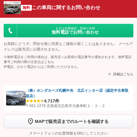
この車両に関するお問い合わせ
無料
まずは在庫確認・見積り依頼
無料電話でお問い合わせ
お気軽にどうぞ。問合せ後に何度もご連絡が届くことはありません。 メールア
ドレスは販売店に公開されません。
※無料電話をご利用の場合は、販売店へお客様の電話番号が通知されます。無料電話
番号ご利用の際の注意点は
こちら
IP電話、ひかり電話からはご利用いただけません。
詳細はこちら
（株）ホンダカーズ札幌中央 北広インター店（認定中古車取
扱店）
【STEP1】
認証画面でグーネットを友だち追加してから「許可する」ボタンを押
4.7
17件
します
〒061-1278 北海道北広島市大曲幸町２－３－２
【STEP2】
トーク画面で
ボタンをタップして問い合わせを
MAPで販売店までのルートを確認する
完了してください。
スマートフォンの位置情報をONにしてください
こちら