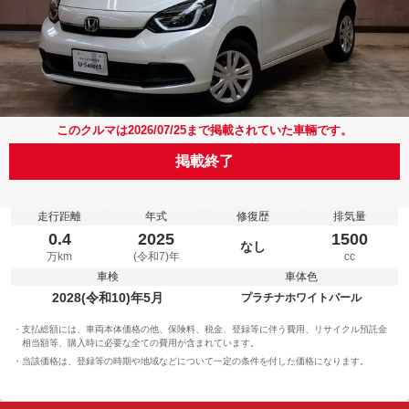
このクルマは2026/07/25まで掲載されていた車輛です。
掲載終了
走行距離
年式
修復歴
排気量
0.4
2025
1500
なし
万km
(令和7)年
cc
車検
車体色
2028(令和10)年5月
プラチナホワイトパール
支払総額には、車両本体価格の他、保険料、税金、登録等に伴う費用、リサイクル預託金
相当額等、購入時に必要な全ての費用が含まれています。
当該価格は、登録等の時期や地域などについて一定の条件を付した価格になります。