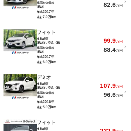
車両本体価格
82.6
万円
(税込)
2017年
年式
7.0万km
走行
フィット
支払総額
99.9
万円
(税込)(リ済込・追)
車両本体価格
88.4
万円
(税込)
2017年
年式
6.9万km
走行
デミオ
支払総額
107.9
万円
(税込)(リ済込・追)
車両本体価格
96.6
万円
(税込)
2016年
年式
5.9万km
走行
フィット
支払総額
222.9