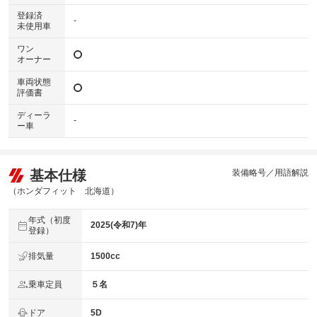
登録済
-
未使用車
ワン
オーナー
車両状態
評価書
ディーラ
-
ー車
基本仕様
装備略号／用語解説
（ホンダフィット 北海道）
年式（初度
2025(令和7)年
登録）
排気量
1500cc
乗車定員
５名
ドア
5D