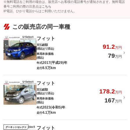
※無料電話をご利用の場合は、販売店へお客様の電話番号が通知されます。無料電話
番号ご利用の際の注意点は
こちら
IP電話、ひかり電話からはご利用いただけません。
この販売店の同一車種
フィット
支払総額
91.2
万円
(税込)(リ済込)
車両本体価格
79
万円
(税込)
2017(平成29)年
年式
8.5万km
走行
フィット
支払総額
178.2
万円
(税込)(リ済込)
車両本体価格
167
万円
(税込)
2023(令和5)年
年式
4.1万km
走行
フィット
グーネットセレクト