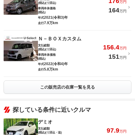
176
万円
(税込)(リ済込)
車両本体価格
164
万円
(税込)
2021(令和3)年
年式
7.9万km
走行
Ｎ－ＢＯＸカスタム
支払総額
156.4
万円
(税込)(リ済込)
車両本体価格
151
万円
(税込)
2022(令和4)年
年式
5.8万km
走行
この販売店の在庫一覧を見る
探している条件に近いクルマ
デミオ
支払総額
97.9
万円
(税込)(リ済込・追)