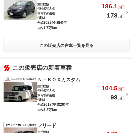
支払総額
186.1
万円
(税込)(リ済込)
車両本体価格
178
万円
(税込)
2022(令和4)年
年式
1.7万km
走行
この販売店の在庫一覧を見る
この販売店の新着車種
Ｎ－ＢＯＸカスタム
支払総額
104.5
万円
(税込)(リ済込)
車両本体価格
98
万円
(税込)
2017(平成29)年
年式
3.2万km
走行
フリード
グーネットセレクト
支払総額