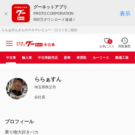
グーネットアプリ
表示
PROTO CORPORATION
800万ダウンロード達成！
ららぁすんさんのクルマレビュー・口コミをご紹介
0
お気に入り
閲覧履歴
中古車
輸入車
中古車販売店
新車
車買取
カーリース
整備工場
ららぁすん
埼玉県秩父市
会社員
プロフィール
乗り物大好きバカ