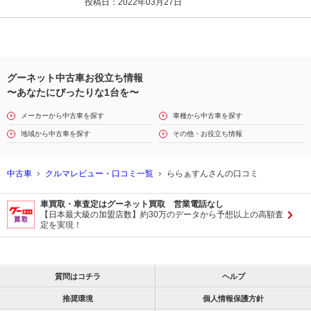
投稿日：2022年03月27日
グーネット中古車お役立ち情報
〜あなたにぴったりな1台を〜
メーカーから中古車を探す
車種から中古車を探す
地域から中古車を探す
その他・お役立ち情報
中古車
クルマレビュー・口コミ一覧
ららぁすんさんの口コミ
車買取・車査定はグーネット買取 営業電話なし
【日本最大級の加盟店数】約30万のデータから予想以上の高額査
定を実現！
質問はコチラ
ヘルプ
推奨環境
個人情報保護方針