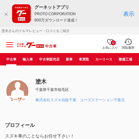
グーネットアプリ
表示
PROTO CORPORATION
800万ダウンロード達成！
塗木さんのクルマレビュー・口コミをご紹介
0
お気に入り
閲覧履歴
中古車
輸入車
中古車販売店
新車
車買取
カーリース
整備工場
塗木
千葉県千葉市稲毛区
株式会社スズキ自販千葉 ユーズステーション千葉北
プロフィール
スズキ車のことならお任せ下さい！