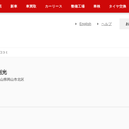
店
新車
車買取
カーリース
整備工場
車検
タイヤ交換
English
ヘルプ
お
口コミ
利光
山県岡山市北区