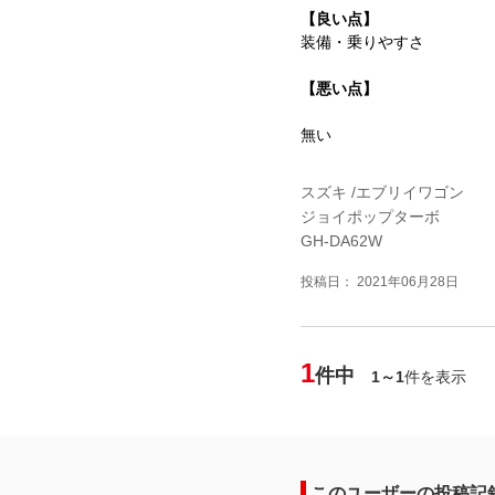
【良い点】
装備・乗りやすさ
【悪い点】
無い
スズキ /エブリイワゴン
ジョイポップターボ
GH-DA62W
投稿日： 2021年06月28日
1
件中
1～1
件を表示
このユーザーの投稿記