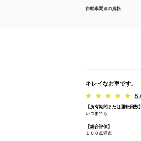
自動車関連の資格
マガジン
車カタログ
自動車ローン
保険
レビュー
キレイなお車です。
価格相場
5.
【所有期間または運転回数
教習所
いつまでも
用語集
【総合評価】
１００点満点