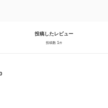
投稿したレビュー
1
投稿数
件
0
】