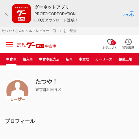
グーネットアプリ
表示
PROTO CORPORATION
800万ダウンロード達成！
たつや！さんのクルマレビュー・口コミをご紹介
0
お気に入り
閲覧履歴
中古車
輸入車
中古車販売店
新車
車買取
カーリース
整備工場
たつや！
東京都世田谷区
プロフィール