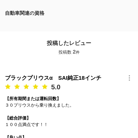
自動車関連の資格
投稿したレビュー
2
投稿数
件
ブラックプリウスα SAI純正18インチ
5.0
【所有期間または運転回数】
３０プリウスから乗り換えました。
【総合評価】
１００点満点です！！
【良い点】