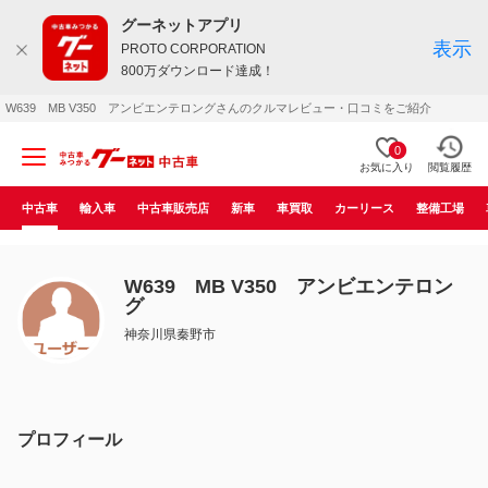
グーネットアプリ
表示
PROTO CORPORATION
800万ダウンロード達成！
W639 MB V350 アンビエンテロングさんのクルマレビュー・口コミをご紹介
0
お気に入り
閲覧履歴
中古車
輸入車
中古車販売店
新車
車買取
カーリース
整備工場
W639 MB V350 アンビエンテロン
グ
神奈川県秦野市
プロフィール