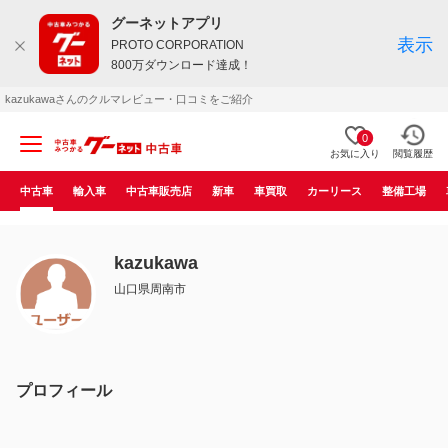
グーネットアプリ
表示
PROTO CORPORATION
800万ダウンロード達成！
kazukawaさんのクルマレビュー・口コミをご紹介
0
お気に入り
閲覧履歴
中古車
輸入車
中古車販売店
新車
車買取
カーリース
整備工場
kazukawa
山口県周南市
プロフィール