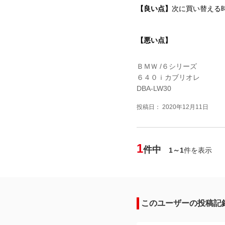
【良い点】
次に買い替える
【悪い点】
ＢＭＷ /６シリーズ
６４０ｉカブリオレ
DBA-LW30
投稿日： 2020年12月11日
1
件中
1～1
件を表示
このユーザーの投稿記