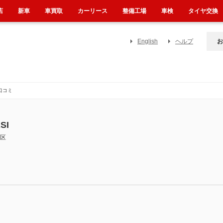
店
新車
車買取
カーリース
整備工場
車検
タイヤ交換
English
ヘルプ
お
口コミ
SI
区