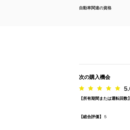
自動車関連の資格
マガジン
車カタログ
自動車ローン
保険
レビュー
次の購入機会
価格相場
5.
【所有期間または運転回数
教習所
用語集
【総合評価】
５