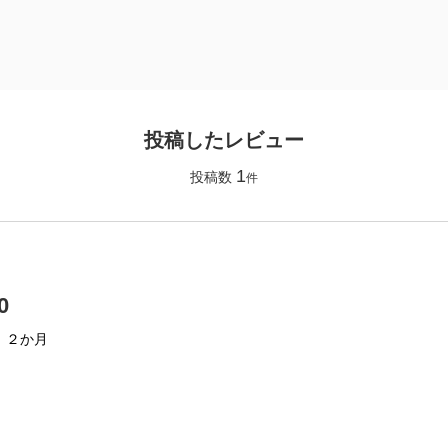
投稿したレビュー
1
投稿数
件
0
】
２か月