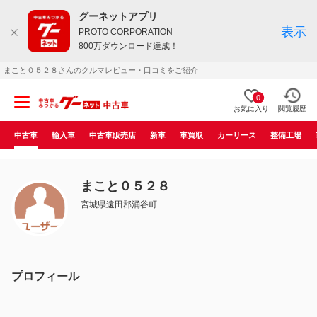
グーネットアプリ
表示
PROTO CORPORATION
800万ダウンロード達成！
まこと０５２８さんのクルマレビュー・口コミをご紹介
0
お気に入り
閲覧履歴
中古車
輸入車
中古車販売店
新車
車買取
カーリース
整備工場
まこと０５２８
宮城県遠田郡涌谷町
プロフィール