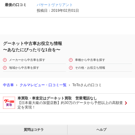
最後の口コミ
パサートヴァリアント
投稿日：2019年02月01日
グーネット中古車お役立ち情報
〜あなたにぴったりな1台を〜
メーカーから中古車を探す
車種から中古車を探す
地域から中古車を探す
その他・お役立ち情報
中古車
クルマレビュー・口コミ一覧
ToToさんの口コミ
車買取・車査定はグーネット買取 営業電話なし
【日本最大級の加盟店数】約30万のデータから予想以上の高額査
定を実現！
質問はコチラ
ヘルプ