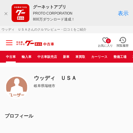
グーネットアプリ
表示
PROTO CORPORATION
800万ダウンロード達成！
ウッディ ＵＳＡさんのクルマレビュー・口コミをご紹介
0
お気に入り
閲覧履歴
中古車
輸入車
中古車販売店
新車
車買取
カーリース
整備工場
ウッディ ＵＳＡ
岐阜県瑞穂市
プロフィール