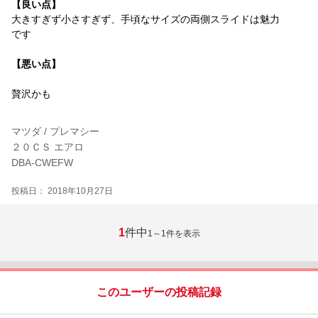
【良い点】
大きすぎず小さすぎず、手頃なサイズの両側スライドは魅力
です
【悪い点】
贅沢かも
マツダ / プレマシー
２０ＣＳ エアロ
DBA-CWEFW
投稿日： 2018年10月27日
1
件中
1～1
件を表示
このユーザーの投稿記録