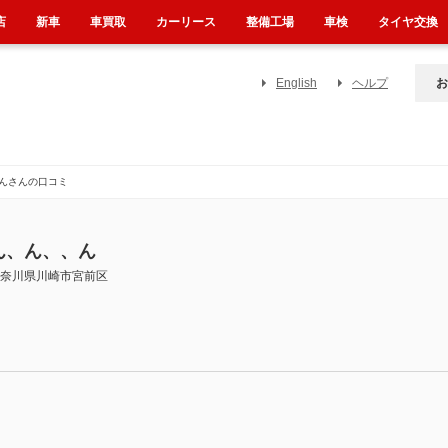
店
新車
車買取
カーリース
整備工場
車検
タイヤ交換
English
ヘルプ
お
んさんの口コミ
ん、ん、、ん
奈川県川崎市宮前区