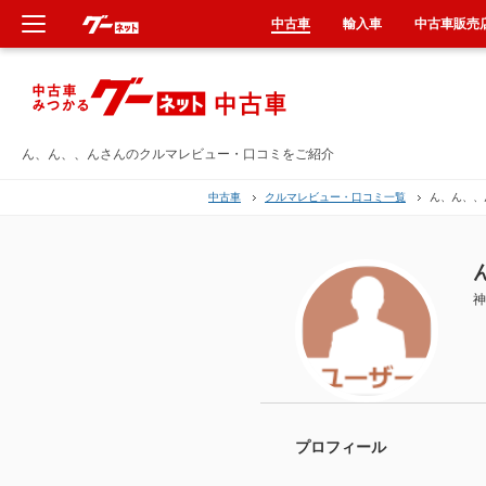
中古車
輸入車
中古車販売
新車
中古車
ん、ん、、んさんのクルマレビュー・口コミをご紹介
中古車
クルマレビュー・口コミ一覧
ん、ん、、
輸入車
クルマ買取
神
カーリース
タイヤ交換
整備工場
プロフィール
車検