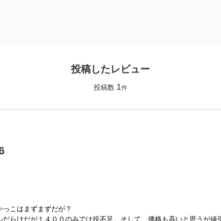
投稿したレビュー
1
投稿数
件
6
】
かっこはまずまずだが？
ルだらけだが１４００のみでは役不足。そして、価格も高いと思うが値