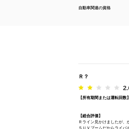
自動車関連の資格
マガジン
車カタログ
自動車ローン
保険
レビュー
Ｒ？
価格相場
2.
【所有期間または運転回数
教習所
用語集
【総合評価】
Ｒライン見かけましたが、
ＳＵＶブームだからライバ