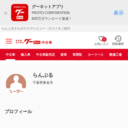
グーネットアプリ
表示
PROTO CORPORATION
800万ダウンロード達成！
らんぶるさんのクルマレビュー・口コミをご紹介
0
お気に入り
閲覧履歴
中古車
輸入車
中古車販売店
新車
車買取
カーリース
整備工場
らんぶる
千葉県東金市
プロフィール