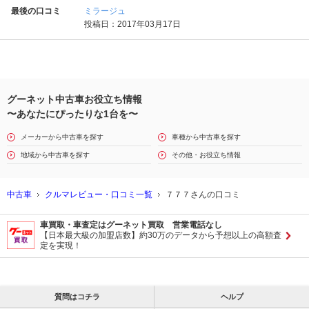
最後の口コミ
ミラージュ
投稿日：2017年03月17日
グーネット中古車お役立ち情報
〜あなたにぴったりな1台を〜
メーカーから中古車を探す
車種から中古車を探す
地域から中古車を探す
その他・お役立ち情報
中古車
クルマレビュー・口コミ一覧
７７７さんの口コミ
車買取・車査定はグーネット買取 営業電話なし
【日本最大級の加盟店数】約30万のデータから予想以上の高額査
定を実現！
質問はコチラ
ヘルプ