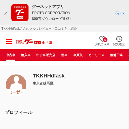
グーネットアプリ
表示
PROTO CORPORATION
800万ダウンロード達成！
TKKHHdfaskさんのクルマレビュー・口コミをご紹介
0
お気に入り
閲覧履歴
中古車
輸入車
中古車販売店
新車
車買取
カーリース
整備工場
TKKHHdfask
東京都練馬区
プロフィール