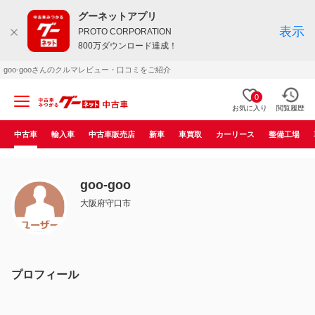
グーネットアプリ
表示
PROTO CORPORATION
800万ダウンロード達成！
goo-gooさんのクルマレビュー・口コミをご紹介
0
お気に入り
閲覧履歴
中古車
輸入車
中古車販売店
新車
車買取
カーリース
整備工場
goo-goo
大阪府守口市
プロフィール