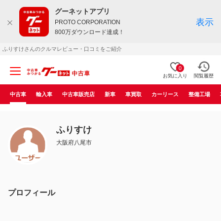
グーネットアプリ
表示
PROTO CORPORATION
800万ダウンロード達成！
ふりすけさんのクルマレビュー・口コミをご紹介
0
お気に入り
閲覧履歴
中古車
輸入車
中古車販売店
新車
車買取
カーリース
整備工場
ふりすけ
大阪府八尾市
プロフィール