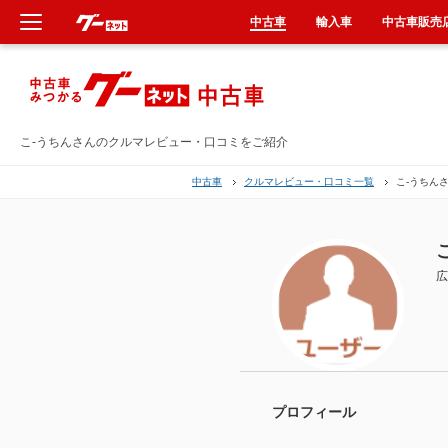
中古車
輸入車
中古車販売
新車
中古車
こ-うちんさんのクルマレビュー・口コミをご紹介
中古車
クルマレビュー・口コミ一覧
こ-うちん
輸入車
クルマ買取
広
カーリース
タイヤ交換
整備工場
プロフィール
車検