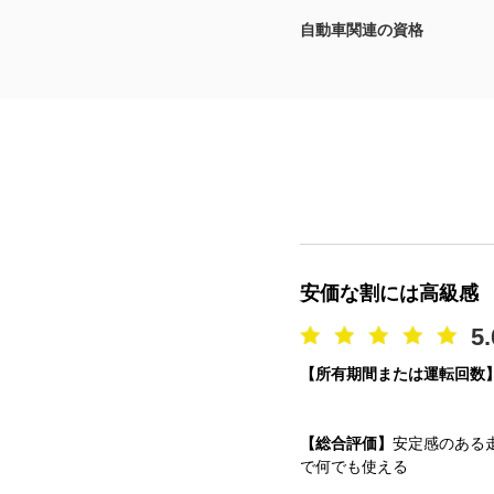
自動車関連の資格
マガジン
車カタログ
自動車ローン
保険
レビュー
安価な割には高級感
価格相場
5.
【所有期間または運転回数
教習所
用語集
【総合評価】
安定感のある
で何でも使える