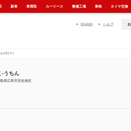
店
新車
車買取
カーリース
整備工場
車検
タイヤ交換
English
ヘルプ
お
さんの口コミ
こ-うちん
島県広島市安佐南区