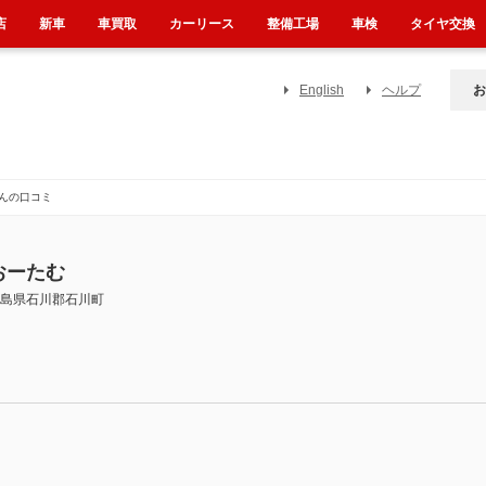
店
新車
車買取
カーリース
整備工場
車検
タイヤ交換
English
ヘルプ
お
んの口コミ
おーたむ
島県石川郡石川町