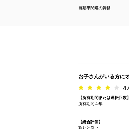
自動車関連の資格
マガジン
車カタログ
自動車ローン
保険
レビュー
お子さんがいる方に
価格相場
4.
【所有期間または運転回数
教習所
所有期間４年
用語集
【総合評価】
割りと良い