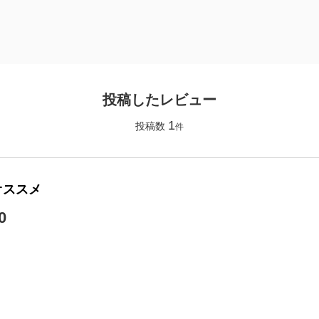
投稿したレビュー
1
投稿数
件
オススメ
0
】