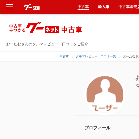
中古車
輸入車
中古車販売
新車
中古車
おーたむさんのクルマレビュー・口コミをご紹介
中古車
クルマレビュー・口コミ一覧
おーたむさ
輸入車
クルマ買取
福
カーリース
タイヤ交換
整備工場
プロフィール
車検