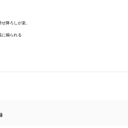
乗せ降ろしが楽。
風に煽られる
録