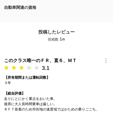
自動車関連の資格
投稿したレビュー
1
投稿数
件
このクラス唯一のＦＲ、直６、ＭＴ
3.1
【所有期間または運転回数】
３年
【総合評価】
走りにとにかく重点をおいた車。
後席に大人長時間乗車は厳しい。
ＲＦＴ装着のため市街地の速度域ではかための乗りごごち、