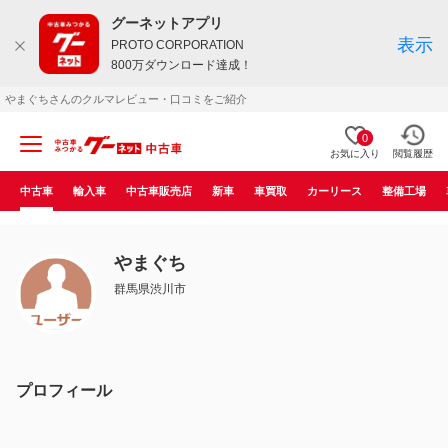
グーネットアプリ
表示
PROTO CORPORATION
800万ダウンロード達成！
やまぐちさんのクルマレビュー・口コミをご紹介
0
お気に入り
閲覧履歴
中古車
輸入車
中古車販売店
新車
車買取
カーリース
整備工場
やまぐち
群馬県渋川市
プロフィール