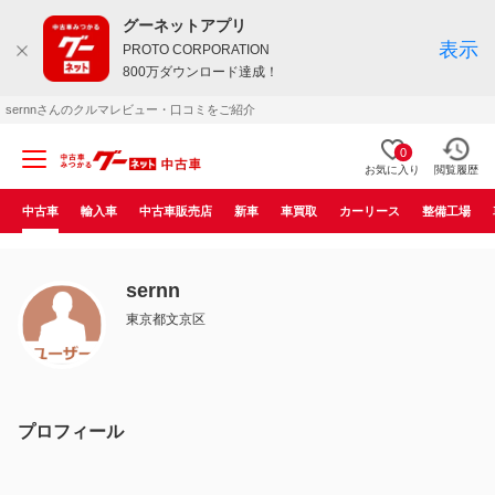
グーネットアプリ
表示
PROTO CORPORATION
800万ダウンロード達成！
sernnさんのクルマレビュー・口コミをご紹介
0
お気に入り
閲覧履歴
中古車
輸入車
中古車販売店
新車
車買取
カーリース
整備工場
sernn
東京都文京区
プロフィール