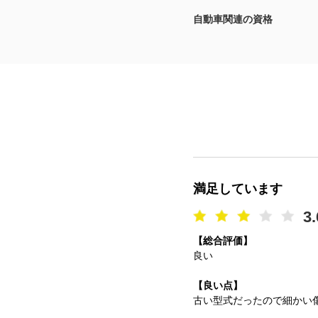
自動車関連の資格
マガジン
車カタログ
自動車ローン
保険
レビュー
満足しています
価格相場
3.
【総合評価】
教習所
良い
用語集
【良い点】
古い型式だったので細かい