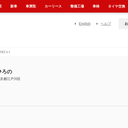
店
新車
車買取
カーリース
整備工場
車検
タイヤ交換
English
ヘルプ
お
の口コミ
ひろの
京都江戸川区