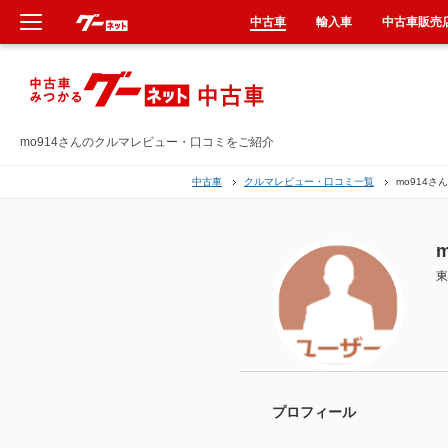
中古車
輸入車
中古車販売
新車
中古車
mo914さんのクルマレビュー・口コミをご紹介
中古車
クルマレビュー・口コミ一覧
mo914さ
輸入車
クルマ買取
m
東
カーリース
タイヤ交換
整備工場
プロフィール
車検