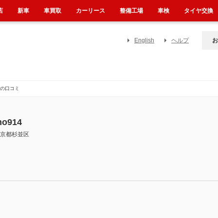
店
新車
車買取
カーリース
整備工場
車検
タイヤ交換
English
ヘルプ
お
んの口コミ
o914
京都杉並区