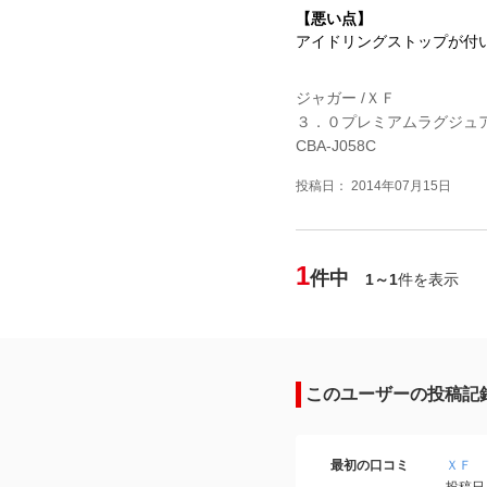
【悪い点】
アイドリングストップが付
ジャガー /ＸＦ
３．０プレミアムラグジュ
CBA-J058C
投稿日： 2014年07月15日
1
件中
1～1
件を表示
このユーザーの投稿記
最初の口コミ
ＸＦ