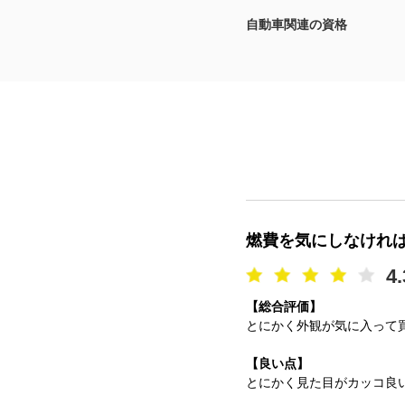
自動車関連の資格
マガジン
車カタログ
自動車ローン
保険
レビュー
燃費を気にしなけれ
価格相場
4.
【総合評価】
教習所
とにかく外観が気に入って
用語集
【良い点】
とにかく見た目がカッコ良