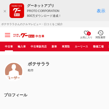
グーネットアプリ
表示
PROTO CORPORATION
800万ダウンロード達成！
ポテサララさんのクルマレビュー・口コミをご紹介
0
お気に入り
閲覧履歴
中古車
輸入車
中古車販売店
新車
車買取
カーリース
整備工場
ポテサララ
柏市
プロフィール