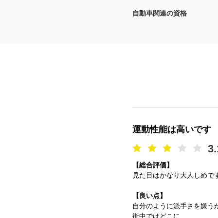
自動車関連の資格
マガジン
車カタログ
自動車ローン
保険
レビュー
運動性能は高いです
価格相場
3.
【総合評価】
教習所
見た目はかなり大人しめで
用語集
【良い点】
自分のように派手さを嫌う
街中ではどこに