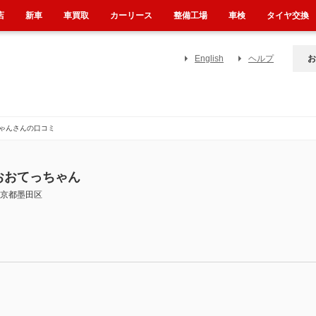
店
新車
車買取
カーリース
整備工場
車検
タイヤ交換
English
ヘルプ
お
ゃんさんの口コミ
おおてっちゃん
京都墨田区